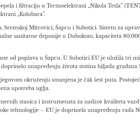
epela i filtraciju u Termoelektrani „Nikola Tesla” (TE
ktrani „Kolubara”.
, Sremskoj Mitrovici, Šapcu i Subotici. Sistem za upr
lne sanitarne deponije u Dubokom, kapaciteta 80.000 t
brane od poplava u Šapcu. U Subotici EU je uložila tri
doprinelo unapređenju života stotina hiljada građana S
jegovom okruženju smanjena je čak šest puta. Postojeći
ena upotreba uglja.
8 mernih stanica i instrumenata za nadzor kvaliteta va
soke tehnologije – EU je doprinela unapređenju rada Na