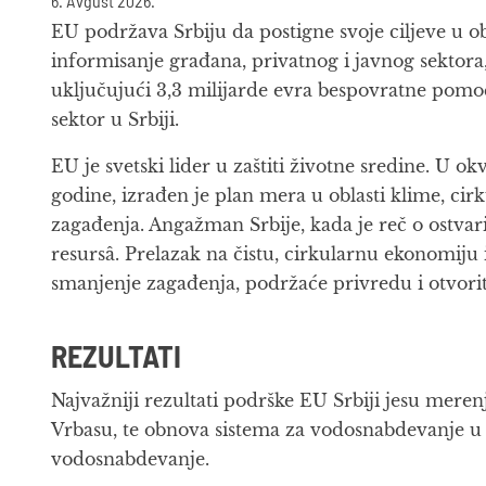
6. Avgust 2026.
EU podržava Srbiju da postigne svoje ciljeve u o
informisanje građana, privatnog i javnog sektora,
uključujući 3,3 milijarde evra bespovratne pomoć
sektor u Srbiji.
EU je svetski lider u zaštiti životne sredine. U 
godine, izrađen je plan mera u oblasti klime, cir
zagađenja. Angažman Srbije, kada je reč o ostvari
resursâ. Prelazak na čistu, cirkularnu ekonomiju
smanjenje zagađenja, podržaće privredu i otvori
REZULTATI
Najvažniji rezultati podrške EU Srbiji jesu meren
Vrbasu, te obnova sistema za vodosnabdevanje u 
vodosnabdevanje.