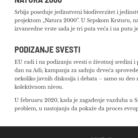
NATURA 2000
Srbija poseduje jedinstveni biodiverzitet i jedin
projektom „Natura 2000”. U Srpskom Krsturu, nado
izvanredne vrste sada je tri puta veća i na putu j
PODIZANJE SVESTI
EU radi i na podizanju svesti o životnoj sredini
dan na Adi; kampanja za sadnju drveća sproveden
nekoliko javnih diskusija i debata – samo su de
kolektivnom nivou.
U februaru 2020, kada je zagađenje vazduha u Sr
problem, u nastojanju da pokaže da proces evropsk