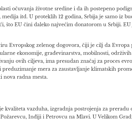
blasti očuvanja životne sredine i da ih postepeno podi
 medija itd. U proteklih 12 godina, Srbija je samo iz b
i, što EU čini daleko najvećim donatorom u Srbiji. EU 
okviru Evropskog zelenog dogovora, čiji je cilj da Evrop
kularne ekonomije, građevinarstva, mobilnosti, održivih 
vanju ovih ciljeva, ima presudan značaj za proces evrop
 i preduzimanje mera za zaustavljanje klimatskih prome
ti nova radna mesta.
je kvaliteta vazduha, izgradnja postrojenja za preradu 
Požarevcu, Inđiji i Petrovcu na Mlavi. U Velikom Grad