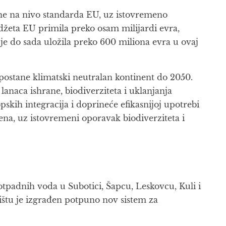
gne na nivo standarda EU, uz istovremeno
udžeta EU primila preko osam milijardi evra,
je do sada uložila preko 600 miliona evra u ovaj
a postane klimatski neutralan kontinent do 2050.
lanaca ishrane, biodiverziteta i uklanjanja
skih integracija i doprineće efikasnijoj upotrebi
na, uz istovremeni oporavak biodiverziteta i
otpadnih voda u Subotici, Šapcu, Leskovcu, Kuli i
ištu je izgrađen potpuno nov sistem za