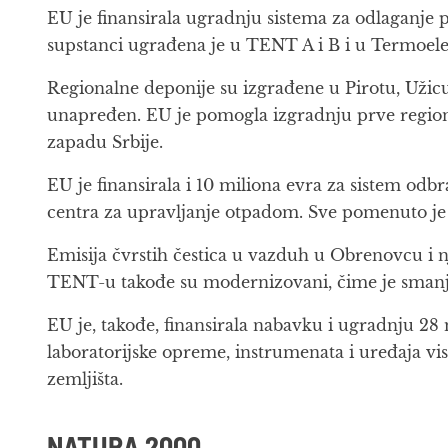
EU je finansirala ugradnju sistema za odlaganje p
supstanci ugrađena je u TENT A i B i u Termoele
Regionalne deponije su izgrađene u Pirotu, Užicu
unapređen. EU je pomogla izgradnju prve regiona
zapadu Srbije.
EU je finansirala i 10 miliona evra za sistem od
centra za upravljanje otpadom. Sve pomenuto je 
Emisija čvrstih čestica u vazduh u Obrenovcu i n
TENT-u takođe su modernizovani, čime je smanj
EU je, takođe, finansirala nabavku i ugradnju 2
laboratorijske opreme, instrumenata i uređaja vi
zemljišta.