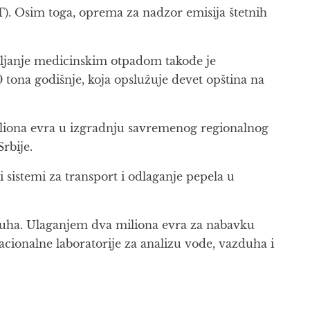
NT). Osim toga, oprema za nadzor emisija štetnih
avljanje medicinskim otpadom takođe je
ona godišnje, koja opslužuje devet opština na
 miliona evra u izgradnju savremenog regionalnog
rbije.
 sistemi za transport i odlaganje pepela u
zduha. Ulaganjem dva miliona evra za nabavku
cionalne laboratorije za analizu vode, vazduha i