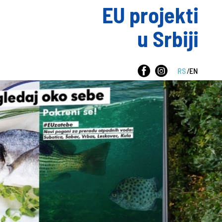
EU projekti
u Srbiji
RS
/
EN