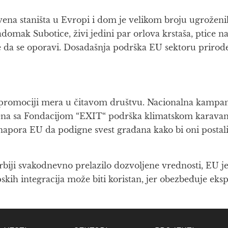
stvena staništa u Evropi i dom je velikom broju ugroženi
mak Subotice, živi jedini par orlova krstaša, ptice na
e da se oporavi. Dosadašnja podrška EU sektoru prirode d
 i promociji mera u čitavom društvu. Nacionalna kampanj
a sa Fondacijom “EXIT“ podrška klimatskom karavanu i 
o napora EU da podigne svest građana kako bi oni posta
biji svakodnevno prelazilo dozvoljene vrednosti, EU je
ih integracija može biti koristan, jer obezbeđuje ekspe