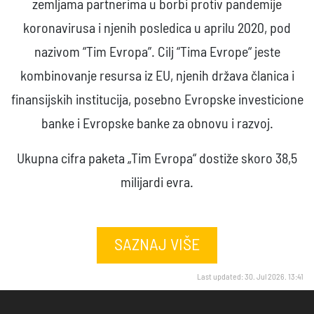
Evropska unija pokrenula je paket za podršku
zemljama partnerima u borbi protiv pandemije
koronavirusa i njenih posledica u aprilu 2020, pod
nazivom “Tim Evropa”. Cilj “Tima Evrope“ jeste
kombinovanje resursa iz EU, njenih država članica i
finansijskih institucija, posebno Evropske investicione
banke i Evropske banke za obnovu i razvoj.
Ukupna cifra paketa „Tim Evropa“ dostiže skoro 38,5
milijardi evra.
SAZNAJ VIŠE