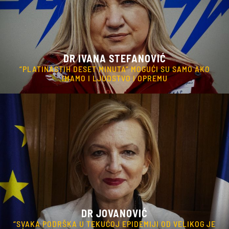
DR IVANA STEFANOVIĆ
“PLATINASTIH DESET MINUTA” MOGUĆI SU SAMO AKO
IMAMO I LJUDSTVO I OPREMU