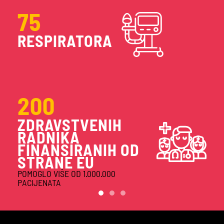
15
MINI VANOVA
ZA VAKCINE I DISTRIBUCIJU
263926
VAKCINACIJA
OD STRANE EU OBUČENOG OSOBL