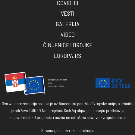
Last updated: 30. Jul 2026. 13:41
COVID-19
VESTI
GALERIJA
VIDEO
ČINJENICE I BROJKE
EUROPA.RS
Delegacija Evropske
unije
u Republici Srbiji
Ova web prezentacija nastala je uz finansijsku podršku Evropske unije, a tehnički
je održava EUINFO Net projekat. Sadržaj objavljen na sajtu predstavlja