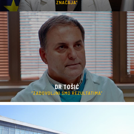
DR JOVANOVIĆ
“SVAKA PODRŠKA U TEKUĆOJ EPIDEMIJI OD VELIKOG JE
ZNAČAJA”
DR TOŠIĆ
“ZADOVOLJNI SMO REZULTATIMA”