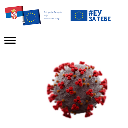
Delegacija Evropske
unije
u Republici Srbiji