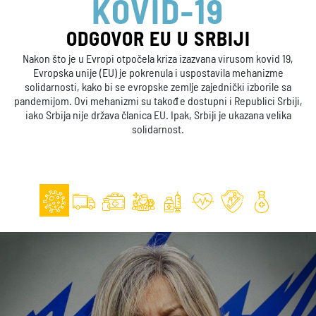
TRANSPORT
15 TERETNIH AVIONA, VIŠE OD 
d 19,
TONE OPREME
me
EU je finansirala troškove prevoza više od 721 tone opre
e sa
potrebne za borbu protiv virusa korona uz pomoć 15 tere
Srbiji,
aviona. TroškovI transporta iznosili su 7,1 miliona evra
lika
Takođe, 40 državljana Srbije vraćeno je iz različitih država
sveta, za šta je organizovano više od 15 letova. Preko 2.000 
Srbije vraćeno je avionima i autobusima, u organizaciji dr
članica EU.