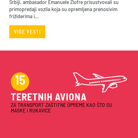
transport vakcina i medicinskih timova zahvaljujući
podršci Evropske unije. Predsednik Republike Srbije
Aleksandar Vučić i šef Delegacije Evropske unije u
Srbiji, ambasador Emanuele Žiofre prisustvovali su
primopredaji vozila koja su opremljena prenosivim
frižiderima i…
VIŠE VESTI
1.1
Miliona
EUR
ZA NABAVKU VAKCINA OD ČLANICA EU