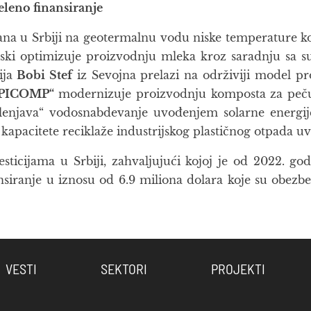
eleno finansiranje
rana u Srbiji na geotermalnu vodu niske temperature ko
ski optimizuje proizvodnju mleka kroz saradnju sa 
ija
Bobi Stef
iz Sevojna prelazi na održiviji model pr
PICOMP“
modernizuje proizvodnju komposta za pečurke 
enjava“ vodosnabdevanje uvođenjem solarne energije
kapacitete reciklaže industrijskog plastičnog otpada 
esticijama u Srbiji, zahvaljujući kojoj je od 2022. 
siranje u iznosu od 6.9 miliona dolara koje su obezbe
VESTI
SEKTORI
PROJEKTI