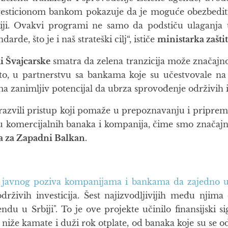
sticionom bankom pokazuje da je moguće obezbediti od
Srbiji. Ovakvi programi ne samo da podstiču ulaganj
rde, što je i naš strateški cilj“, ističe
ministarka zašti
di Švajcarske
smatra da zelena tranzicija može značajn
što, u partnerstvu sa bankama koje su učestvovale n
a zanimljiv potencijal da ubrza sprovođenje održivih i 
razvili pristup koji pomaže u prepoznavanju i pripremi 
u komercijalnih banaka i kompanija, čime smo značajno 
-a za Zapadni Balkan
.
m
javnog poziva kompanijama i bankama da zajedno ula
 održivih investicija. Šest najizvodljivijih među njim
u u Srbiji". To je ove projekte učinilo finansijski si
je niže kamate i duži rok otplate, od banaka koje su 