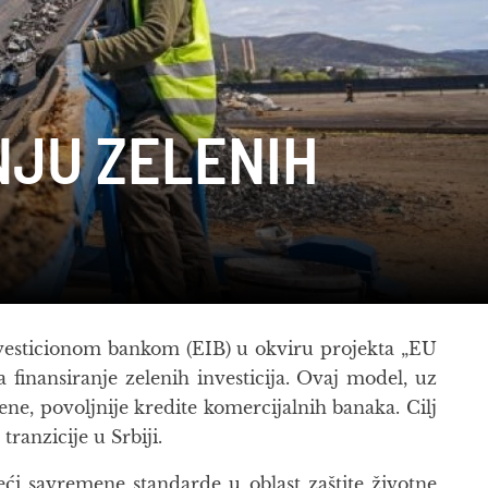
NJU ZELENIH
nvesticionom bankom (EIB) u okviru projekta „EU
finansiranje zelenih investicija. Ovaj model, uz
ne, povoljnije kredite komercijalnih banaka. Cilj
ranzicije u Srbiji.
eći savremene standarde u oblast zaštite životne