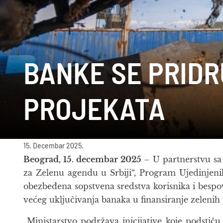
BANKE SE PRIDR
PROJEKATA
15. Decembar 2025.
Beograd, 15. decembar 2025
– U partnerstvu sa
za Zelenu agendu u Srbiji“, Program Ujedinjenih
obezbeđena sopstvena sredstva korisnika i bespov
većeg uključivanja banaka u finansiranje zelenih p
„Ministarstvo podržava inicijative koje podstič