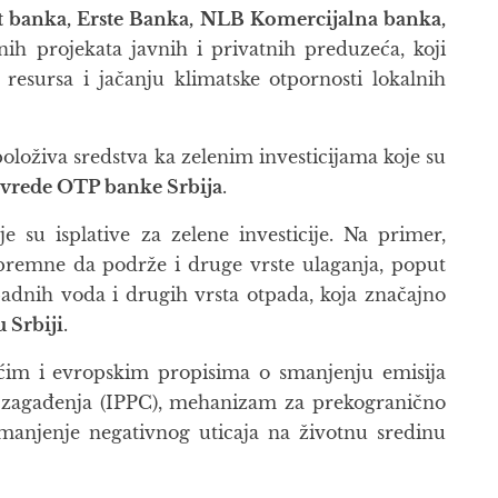
t banka, Erste Banka, NLB Komercijalna banka,
nih projekata javnih i privatnih preduzeća, koji
resursa i jačanju klimatske otpornosti lokalnih
oloživa sredstva ka zelenim investicijama koje su
rivrede OTP banke Srbija
.
 su isplative za zelene investicije. Na primer,
 spremne da podrže i druge vrste ulaganja, poput
padnih voda i drugih vrsta otpada, koja značajno
 Srbiji
.
ćim i evropskim propisima o smanjenju emisija
ija zagađenja (IPPC), mehanizam za prekogranično
manjenje negativnog uticaja na životnu sredinu