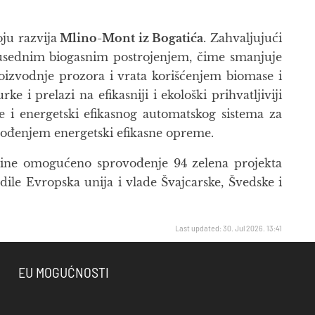
ju razvija
Mlino-Mont iz Bogatića
. Zahvaljujući
susednim biogasnim postrojenjem, čime smanjuje
oizvodnje prozora i vrata korišćenjem biomase i
i prelazi na efikasniji i ekološki prihvatljiviji
 i energetski efikasnog automatskog sistema za
uvođenjem energetski efikasne opreme.
godine omogućeno sprovođenje 94 zelena projekta
dile Evropska unija i vlade Švajcarske, Švedske i
Last updated: 30. Jul 2026. 13:41
EU MOGUĆNOSTI