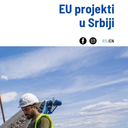
EU projekti
u Srbiji
RS
/
EN