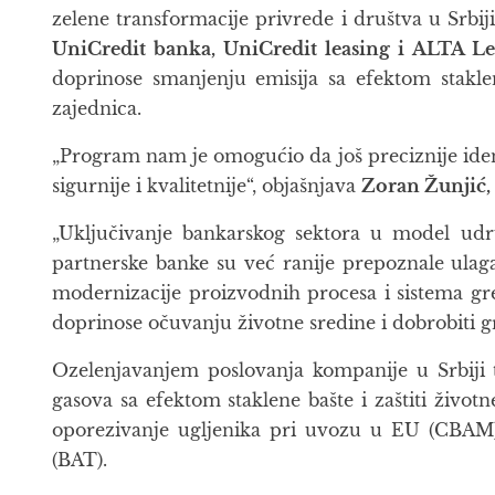
zelene transformacije privrede i društva u Srbi
UniCredit banka, UniCredit leasing i ALTA Le
doprinose smanjenju emisija sa efektom staklen
zajednica.
„Program nam je omogućio da još preciznije ident
sigurnije i kvalitetnije“, objašnjava
Zoran Žunjić, 
„Uključivanje bankarskog sektora u model udruž
partnerske banke su već ranije prepoznale ulaga
modernizacije proizvodnih procesa i sistema gre
doprinose očuvanju životne sredine i dobrobiti 
Ozelenjavanjem poslovanja kompanije u Srbiji
gasova sa efektom staklene bašte i zaštiti živo
oporezivanje ugljenika pri uvozu u EU (CBAM) 
(BAT).