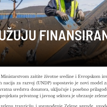
UŽUJU FINANSIRA
 Ministarstvom zaštite životne sredine i Evropskom i
 nacija za razvoj (UNDP) uspostavio je novi model za 
ratna sredstva donatora, uključuje i posebno prilagođe
rojekata privatnog i javnog sektora je ubrzanje zelene t
u zelenu tranziciju i sprovođenje Zelene agende, uvod