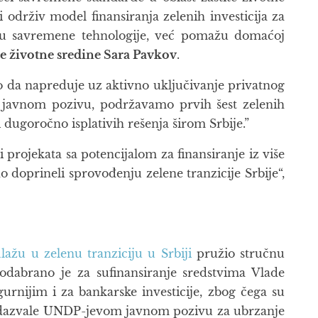
rživ model finansiranja zelenih investicija za
a u savremene tehnologije, već pomažu domaćoj
te životne sredine Sara Pavkov
.
o da napreduje uz aktivno uključivanje privatnog
a javnom pozivu, podržavamo prvih šest zelenih
dugoročno isplativih rešenja širom Srbije.”
projekata sa potencijalom za finansiranje iz više
doprineli sprovođenju zelene tranzicije Srbije“,
žu u zelenu tranziciju u Srbiji
pružio stručnu
a odabrano je za sufinansiranje sredstvima Vlade
gurnijim i za bankarske investicije, zbog čega su
se odazvale UNDP-jevom javnom pozivu za ubrzanje