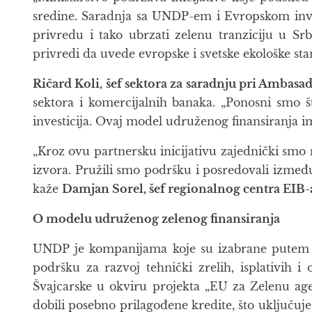
sredine. Saradnja sa UNDP-em i Evropskom inve
privredu i tako ubrzati zelenu tranziciju u 
privredi da uvede evropske i svetske ekološke standa
Ričard Koli, šef sektora za saradnju pri Ambasa
sektora i komercijalnih banaka. „Ponosni smo 
investicija. Ovaj model udruženog finansiranja im
„Kroz ovu partnersku inicijativu zajednički smo 
izvora. Pružili smo podršku i posredovali izmeđ
kaže
Damjan Sorel, šef regionalnog centra EIB
O modelu udruženog zelenog finansiranja
UNDP je kompanijama koje su izabrane pute
podršku za razvoj tehnički zrelih, isplativih i
Švajcarske u okviru projekta „EU za Zelenu agend
dobili posebno prilagođene kredite, što uključu