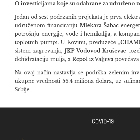
O investicijama koje su odabrane za udruženo z
Jedan od šest podržanih projekata je prva elekt
udruženom finansiranju
Mlekara Šabac
energet
potrošnju energije, vode i hemikalija, a kompan
toplotnih pumpi. U Kovinu, preduzeće „
CHAM
sistem zagrevanja,
JKP Vodovod Kruševac
„ozel
dehidrataciju mulja, a
Repol iz Valjeva
povećava 
Na ovaj način nastavlja se podrška zelenim inv
ukupne vrednosti 56.4 miliona dolara, uz sufinan
Srbije.
COVID-19