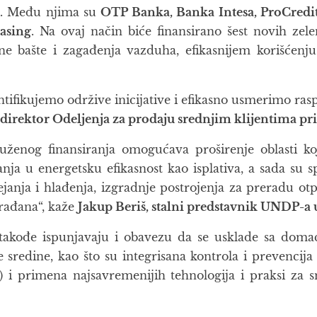
ji. Među njima su
OTP Banka, Banka Intesa, ProCredi
asing
. Na ovaj način biće finansirano šest novih zele
e bašte i zagađenja vazduha, efikasnijem korišćenju 
ifikujemo održive inicijative i efikasno usmerimo rasp
direktor Odeljenja za prodaju srednjim klijentima p
enog finansiranja omogućava proširenje oblasti koje
nja u energetsku efikasnost kao isplativa, a sada su
janja i hlađenja, izgradnje postrojenja za preradu ot
građana“, kaže
Jakup Beriš, stalni predstavnik UNDP-a u
 takođe ispunjavaju i obavezu da se usklade sa doma
tne sredine, kao što su integrisana kontrola i prevenc
i primena najsavremenijih tehnologija i praksi za s