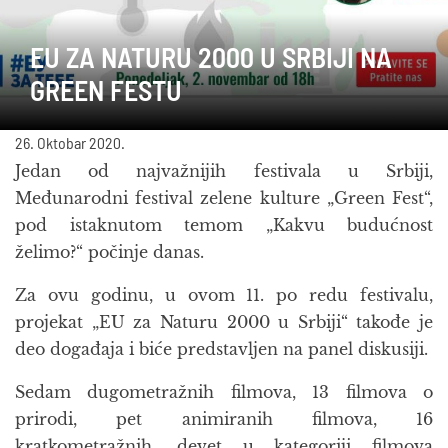
EU ZA NATURU 2000 U SRBIJI NA
GREEN FESTU
26. Oktobar 2020.
Jedan od najvažnijih festivala u Srbiji,
Međunarodni festival zelene kulture „Green Fest“,
pod istaknutom temom „Kakvu budućnost
želimo?“ počinje danas.
Za ovu godinu, u ovom 11. po redu festivalu,
projekat „EU za Naturu 2000 u Srbiji“ takođe je
deo događaja i biće predstavljen na panel diskusiji.
Sedam dugometražnih filmova, 13 filmova o
prirodi, pet animiranih filmova, 16
kratkometražnih, devet u kategoriji filmova