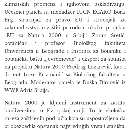
klimatskih promena i njihovom usklađivanju.
Učesnici panela su menadžer IUCN ECARO Boris
Erg, stručnjak za pravo EU i stručnjak za
zakonodavstvo o zaštiti prirode u okviru projekta
„EU za Natura 2000 u Srbiji“ Zoran Sretić,
botaničar i profesor Biološkog fakulteta
Univerziteta u Beogradu i Instituta za botaniku i
botaničku baštu „Jevremovac“ i ekspert za staništa
na projektu Natura 2000 Predrag Lazarević, kao i
docent Imre Krizmanić sa Biološkog fakulteta u
Beogradu. Moderator panela je Duška Dimović iz
WWF Adria Srbija.
Natura 2000 je ključni instrument za zaštitu
biodiverziteta u Evropskoj uniji. To je ekološka
mreža zaštićenih područja koja su uspostavljena da
bi obezbedila opstanak najvrednijih vrsta i staništa.