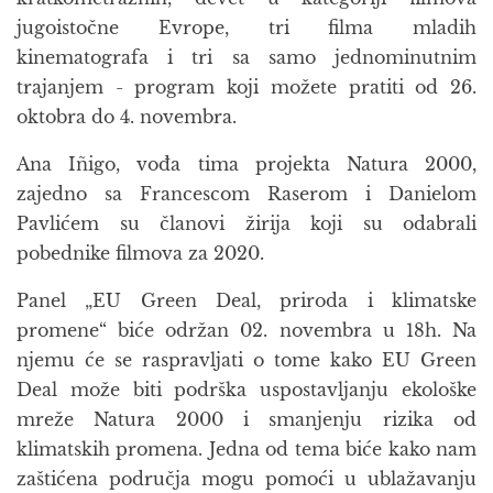
jugoistočne Evrope, tri filma mladih
kinematografa i tri sa samo jednominutnim
trajanjem - program koji možete pratiti od 26.
oktobra do 4. novembra.
Ana Iñigo, vođa tima projekta Natura 2000,
zajedno sa Francescom Raserom i Danielom
Pavlićem su članovi žirija koji su odabrali
pobednike filmova za 2020.
Panel „EU Green Deal, priroda i klimatske
promene“ biće održan 02. novembra u 18h. Na
njemu će se raspravljati o tome kako EU Green
Deal može biti podrška uspostavljanju ekološke
mreže Natura 2000 i smanjenju rizika od
klimatskih promena. Jedna od tema biće kako nam
zaštićena područja mogu pomoći u ublažavanju