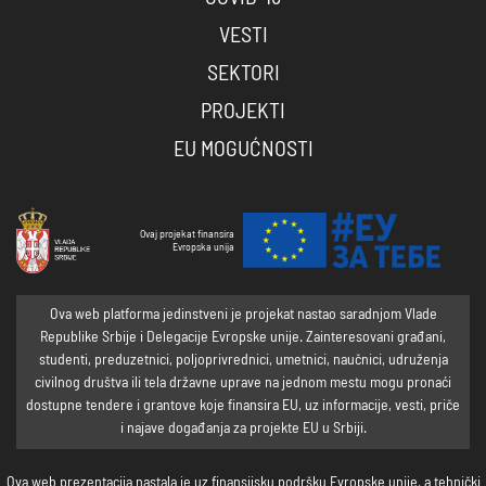
VESTI
SEKTORI
PROJEKTI
EU MOGUĆNOSTI
Ovaj projekat finansira
Evropska unija
Ova web platforma jedinstveni je projekat nastao saradnjom Vlade
Republike Srbije i Delegacije Evropske unije. Zainteresovani građani,
studenti, preduzetnici, poljoprivrednici, umetnici, naučnici, udruženja
civilnog društva ili tela državne uprave na jednom mestu mogu pronaći
dostupne tendere i grantove koje finansira EU, uz informacije, vesti, priče
i najave događanja za projekte EU u Srbiji.
Ova web prezentacija nastala je uz finansijsku podršku Evropske unije, a tehnički