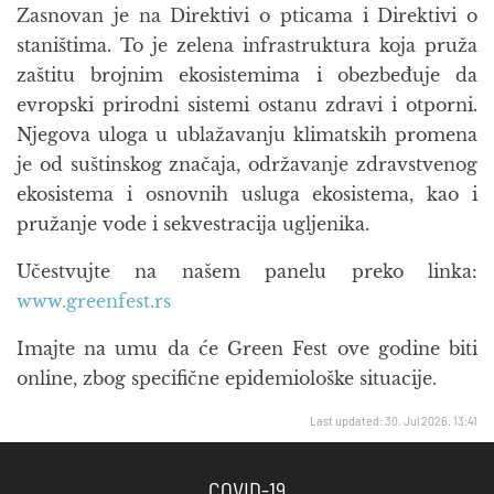
Zasnovan je na Direktivi o pticama i Direktivi o
staništima. To je zelena infrastruktura koja pruža
zaštitu brojnim ekosistemima i obezbeđuje da
evropski prirodni sistemi ostanu zdravi i otporni.
Njegova uloga u ublažavanju klimatskih promena
je od suštinskog značaja, održavanje zdravstvenog
ekosistema i osnovnih usluga ekosistema, kao i
pružanje vode i sekvestracija ugljenika.
Učestvujte na našem panelu preko linka:
www.greenfest.rs
Imajte na umu da će Green Fest ove godine biti
online, zbog specifične epidemiološke situacije.
Last updated: 30. Jul 2026. 13:41
COVID-19