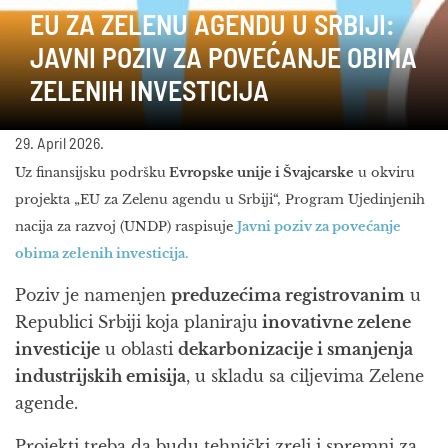
EU ZA ZELENU AGENDU U SRBIJI:
JAVNI POZIV ZA POVEĆANJE OBIMA
ZELENIH INVESTICIJA
29. April 2026.
Uz finansijsku podršku
Evropske unije i Švajcarske
u okviru
projekta „EU za Zelenu agendu u Srbiji“, Program Ujedinjenih
nacija za razvoj (UNDP) raspisuje
Javni poziv za povećanje
obima zelenih investicija.
Poziv je namenjen
preduzećima registrovanim
u
Republici Srbiji koja planiraju
inovativne zelene
investicije
u oblasti
dekarbonizacije i smanjenja
industrijskih emisija
, u skladu sa ciljevima Zelene
agende.
Projekti treba da budu tehnički zreli i spremni za