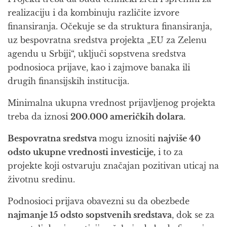
realizaciju i da kombinuju različite izvore
finansiranja. Očekuje se da struktura finansiranja,
uz bespovratna sredstva projekta „EU za Zelenu
agendu u Srbiji“, uključi sopstvena sredstva
podnosioca prijave, kao i zajmove banaka ili
drugih finansijskih institucija.
Minimalna ukupna vrednost prijavljenog projekta
treba da iznosi
200.000 američkih dolara.
Bespovratna sredstva
mogu iznositi
najviše 40
odsto ukupne vrednosti investicije,
i to za
projekte koji ostvaruju značajan pozitivan uticaj na
životnu sredinu.
Podnosioci prijava obavezni su da obezbede
najmanje 15 odsto sopstvenih sredstava
, dok se za