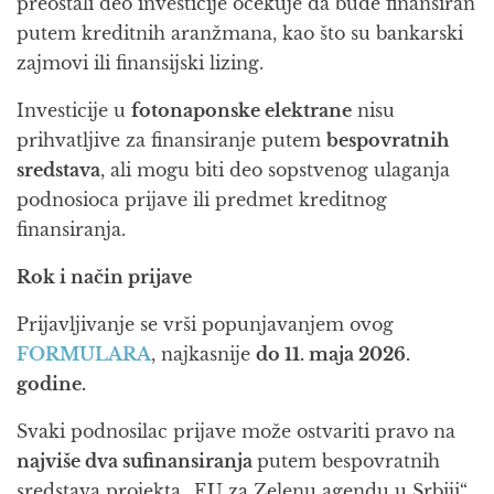
preostali deo investicije očekuje da bude finansiran
putem kreditnih aranžmana, kao što su bankarski
zajmovi ili finansijski lizing.
Investicije u
fotonaponske elektrane
nisu
prihvatljive za finansiranje putem
bespovratnih
sredstava
, ali mogu biti deo sopstvenog ulaganja
podnosioca prijave ili predmet kreditnog
finansiranja.
Rok i način prijave
Prijavljivanje se vrši popunjavanjem ovog
FORMULARA
, najkasnije
do 11. maja 2026.
godine.
Svaki podnosilac prijave može ostvariti pravo na
najviše dva sufinansiranja
putem bespovratnih
sredstava projekta „EU za Zelenu agendu u Srbiji“,