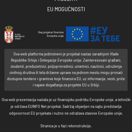
EU MOGUĆNOSTI
Ovaj projekat finansira
Evropska unija
Ova web platforma jedinstveni je projekat nastao saradnjom Vlade
Republike Srbije i Delegacije Evropske unije. Zainteresovani građani,
studenti, preduzetnici, poljoprivrednici, umetnici, naučnici, udruženja
civilnog društva ili tela državne uprave na jednom mestu mogu pronaći
dostupne tendere i grantove koje finansira EU, uz informacije, vesti, priče
i najave događanja za projekte EU u Srbiji.
Ova web prezentacija nastala je uz finansijsku podršku Evropske unije, a tehnički
je održava EUINFO Net projekat. Sadržaj objavljen na sajtu predstavlja
odgovornost EU projekata i nužno ne odražava stavove Evropske unije.
Stranica je u fazi rekonstrukcije.