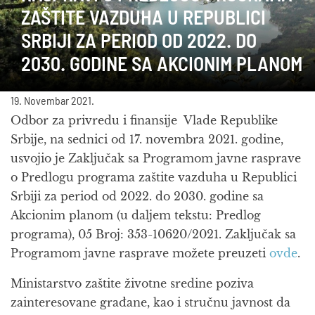
ZAŠTITE VAZDUHA U REPUBLICI
SRBIJI ZA PERIOD OD 2022. DO
2030. GODINE SA AKCIONIM PLANOM
19. Novembar 2021.
Odbor za privredu i finansije Vlade Republike
Srbije, na sednici od 17. novembra 2021. godine,
usvojio je Zaključak sa Programom javne rasprave
o Predlogu programa zaštite vazduha u Republici
Srbiji za period od 2022. do 2030. godine sa
Akcionim planom (u daljem tekstu: Predlog
programa), 05 Broj: 353-10620/2021. Zaključak sa
Programom javne rasprave možete preuzeti
ovde
.
Ministarstvo zaštite životne sredine poziva
zainteresovane građane, kao i stručnu javnost da