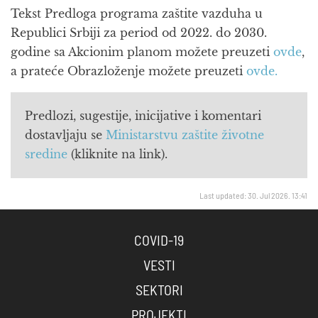
Tekst Predloga programa zaštite vazduha u
Republici Srbiji za period od 2022. do 2030.
godine sa Akcionim planom možete preuzeti
ovde
,
a prateće Obrazloženje možete preuzeti
ovde.
Predlozi, sugestije, inicijative i komentari
dostavljaju se
Ministarstvu zaštite životne
sredine
(kliknite na link).
Last updated: 30. Jul 2026. 13:41
COVID-19
VESTI
SEKTORI
PROJEKTI