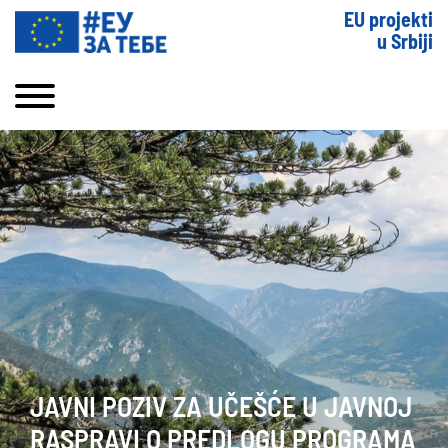
EU projekti
u Srbiji
JAVNI POZIV ZA UČEŠĆE U JAVNOJ
RASPRAVI O PREDLOGU PROGRAMA