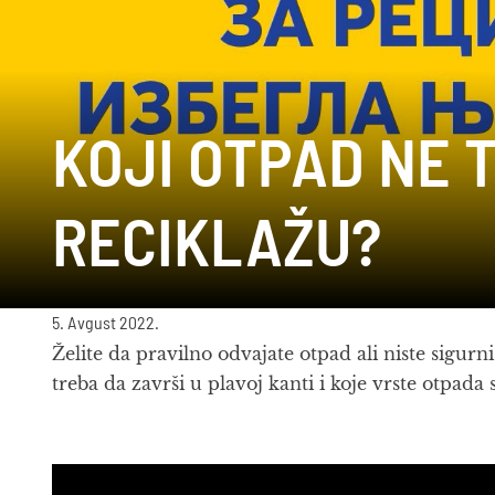
KOJI OTPAD NE 
RECIKLAŽU?
5. Avgust 2022.
Želite da pravilno odvajate otpad ali niste sigu
treba da završi u plavoj kanti i koje vrste otpada