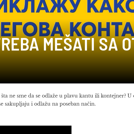
TREBA MEŠATI SA 
rni šta ne sme da se odlaže u plavu kantu ili kontejner
 se sakupljaju i odlažu na poseban način.