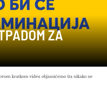
OTPADOM ZA
? U ovom kratkom videu objasnićemo šta nikako ne