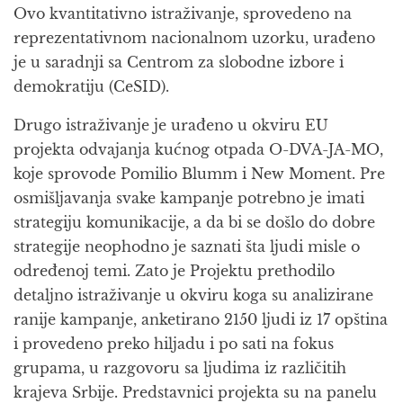
Ovo kvantitativno istraživanje, sprovedeno na
reprezentativnom nacionalnom uzorku, urađeno
je u saradnji sa Centrom za slobodne izbore i
demokratiju (CeSID).
Drugo istraživanje je urađeno u okviru EU
projekta odvajanja kućnog otpada O-DVA-JA-MO,
koje sprovode Pomilio Blumm i New Moment. Pre
osmišljavanja svake kampanje potrebno je imati
strategiju komunikacije, a da bi se došlo do dobre
strategije neophodno je saznati šta ljudi misle o
određenoj temi. Zato je Projektu prethodilo
detaljno istraživanje u okviru koga su analizirane
ranije kampanje, anketirano 2150 ljudi iz 17 opština
i provedeno preko hiljadu i po sati na fokus
grupama, u razgovoru sa ljudima iz različitih
krajeva Srbije. Predstavnici projekta su na panelu