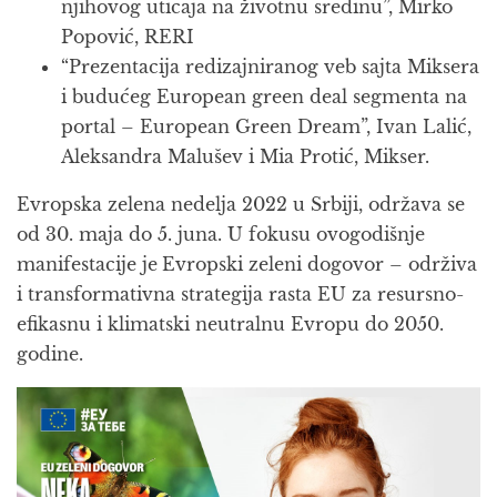
njihovog uticaja na životnu sredinu”, Mirko
Popović, RERI
“Prezentacija redizajniranog veb sajta Miksera
i budućeg European green deal segmenta na
portal – European Green Dream”, Ivan Lalić,
Aleksandra Malušev i Mia Protić, Mikser.
Evropska zelena nedelja 2022 u Srbiji, održava se
od 30. maja do 5. juna. U fokusu ovogodišnje
manifestacije je
Evropski zeleni dogovor – održiva
i transformativna strategija rasta EU za resursno-
efikasnu i klimatski neutralnu Evropu do 2050.
godine.