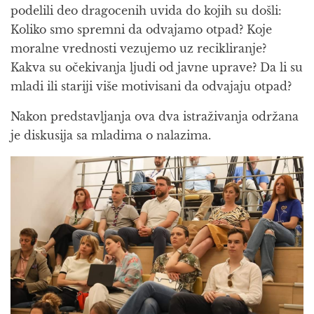
podelili deo dragocenih uvida do kojih su došli:
Koliko smo spremni da odvajamo otpad? Koje
moralne vrednosti vezujemo uz recikliranje?
Kakva su očekivanja ljudi od javne uprave? Da li su
mladi ili stariji više motivisani da odvajaju otpad?
Nakon predstavljanja ova dva istraživanja održana
je diskusija sa mladima o nalazima.