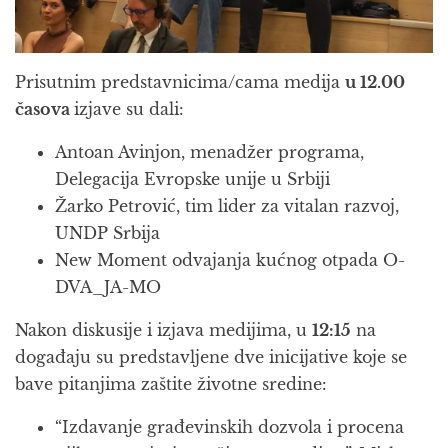
Prisutnim predstavnicima/cama medija
u 12.00
časova
izjave su dali:
Antoan Avinjon, menadžer programa,
Delegacija Evropske unije u Srbiji
Žarko Petrović, tim lider za vitalan razvoj,
UNDP Srbija
New Moment odvajanja kućnog otpada O-
DVA_JA-MO
Nakon diskusije i izjava medijima, u
12:15
na
događaju su predstavljene dve inicijative koje se
bave pitanjima zaštite životne sredine:
“Izdavanje građevinskih dozvola i procena