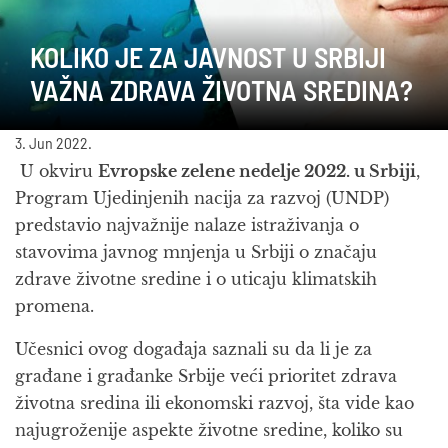
KOLIKO JE ZA JAVNOST U SRBIJI
VAŽNA ZDRAVA ŽIVOTNA SREDINA?
3. Jun 2022.
U okviru
Evropske zelene nedelje 2022. u Srbiji
,
Program Ujedinjenih nacija za razvoj (UNDP)
predstavio najvažnije nalaze istraživanja o
stavovima javnog mnjenja u Srbiji o značaju
zdrave životne sredine i o uticaju klimatskih
promena.
Učesnici ovog događaja saznali su da li je za
građane i građanke Srbije veći prioritet zdrava
životna sredina ili ekonomski razvoj, šta vide kao
najugroženije aspekte životne sredine, koliko su