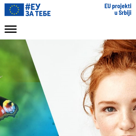
EU projekti
u Srbiji