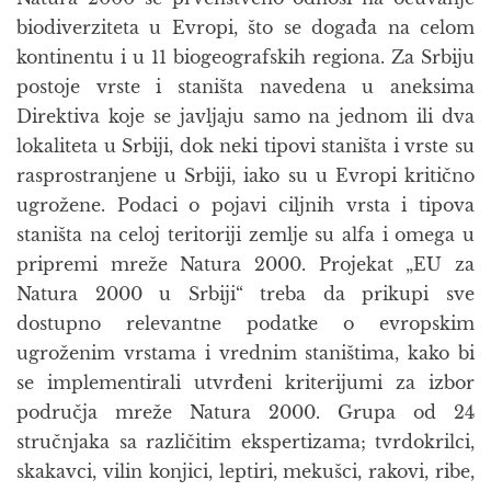
biodiverziteta u Evropi, što se događa na celom
kontinentu i u 11 biogeografskih regiona. Za Srbiju
postoje vrste i staništa navedena u aneksima
Direktiva koje se javljaju samo na jednom ili dva
lokaliteta u Srbiji, dok neki tipovi staništa i vrste su
rasprostranjene u Srbiji, iako su u Evropi kritično
ugrožene. Podaci o pojavi ciljnih vrsta i tipova
staništa na celoj teritoriji zemlje su alfa i omega u
pripremi mreže Natura 2000. Projekat „EU za
Natura 2000 u Srbiji“ treba da prikupi sve
dostupno relevantne podatke o evropskim
ugroženim vrstama i vrednim staništima, kako bi
se implementirali utvrđeni kriterijumi za izbor
područja mreže Natura 2000. Grupa od 24
stručnjaka sa različitim ekspertizama; tvrdokrilci,
skakavci, vilin konjici, leptiri, mekušci, rakovi, ribe,