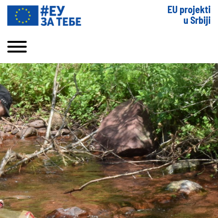
EU projekti
u Srbiji