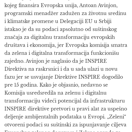
kojeg finansira Evropska unija, Antoan Avinjon,
programski menadžer zadužen za životnu sredinu
i klimatske promene u Delegaciji EU u Srbiji
istakao je da su podaci apsolutno od suštinskog
značaja za digitalnu transformaciju evropskih
društava i ekonomija, jer Evropska komisija smatra
da zelena i digitalna transformacija funkcionišu
zajedno. Avinjon je naglasio da je INSPIRE
Direktiva na raskrsnici i da u sada ulazi u novu
fazu jer se usvajanje Direktive INSPIRE dogodilo
pre 15 godina. Kako je objasnio, nedavno se
Komisija usredsredila na zelenu i digitalnu
transformaciju videći potencijal da infrastrukturu
INSPIRE direktive pretvori u pravi alat za uspešno
deljenje ambijentalnih podataka u Evropi. „Zeleni“
otvoreni podaci su suštinski za ispunjavanje ciljeva