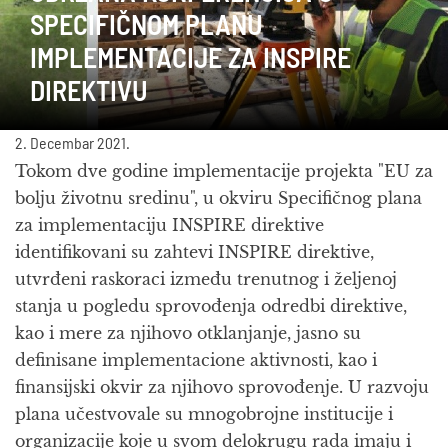
SPECIFIČNOM PLANU
IMPLEMENTACIJE ZA INSPIRE
DIREKTIVU
2. Decembar 2021.
Tokom dve godine implementacije projekta "EU za
bolju životnu sredinu", u okviru Specifičnog plana
za implementaciju INSPIRE direktive
identifikovani su zahtevi INSPIRE direktive,
utvrđeni raskoraci između trenutnog i željenoj
stanja u pogledu sprovođenja odredbi direktive,
kao i mere za njihovo otklanjanje, jasno su
definisane implementacione aktivnosti, kao i
finansijski okvir za njihovo sprovođenje. U razvoju
plana učestvovale su mnogobrojne institucije i
organizacije koje u svom delokrugu rada imaju i