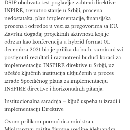
DSIP obuhvata šest poglavlja: zahtevi direktive
INPIRE, trenutno stanje u Srbiji, procena
nedostataka, plan implementacije, finansijska
procena i odredbe u vezi sa pregovorima sa EU.
Završni događaj projektnih aktivnosti koji je
održan kao konferencija u hybrid format 01.
decembra 2021 bio je prilika da budu sumirani svi
postignuti rezultati i razmotreni budući koraci za
implementaciju INSPIRE direktive u Srbiji, uz
učešće ključnih institucija uključenih u proces
izrade Specifičnog plana za implementaciju
INSPIRE directive i horizontalnih pitanja.
Institucionalna saradnja – ključ uspeha u izradi i
implementaciji Direktive
Ovom prilikom pomoćnica ministra u
Ministarstvu zaštite životne sredine Aleksandra