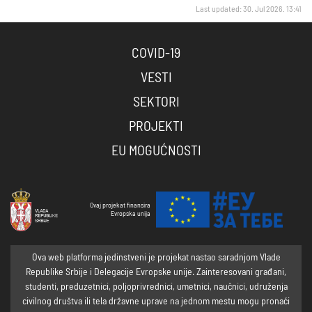
Last updated: 30. Jul 2026. 13:41
COVID-19
VESTI
SEKTORI
PROJEKTI
EU MOGUĆNOSTI
Ovaj projekat finansira
Evropska unija
Ova web platforma jedinstveni je projekat nastao saradnjom Vlade
Republike Srbije i Delegacije Evropske unije. Zainteresovani građani,
studenti, preduzetnici, poljoprivrednici, umetnici, naučnici, udruženja
civilnog društva ili tela državne uprave na jednom mestu mogu pronaći