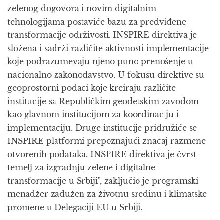
zelenog dogovora i novim digitalnim
tehnologijama postaviće bazu za predviđene
transformacije održivosti. INSPIRE direktiva je
složena i sadrži različite aktivnosti implementacije
koje podrazumevaju njeno puno prenošenje u
nacionalno zakonodavstvo. U fokusu direktive su
geoprostorni podaci koje kreiraju različite
institucije sa Republičkim geodetskim zavodom
kao glavnom institucijom za koordinaciju i
implementaciju. Druge institucije pridružiće se
INSPIRE platformi prepoznajući značaj razmene
otvorenih podataka. INSPIRE direktiva je čvrst
temelj za izgradnju zelene i digitalne
transformacije u Srbiji", zaključio je programski
menadžer zadužen za životnu sredinu i klimatske
promene u Delegaciji EU u Srbiji.