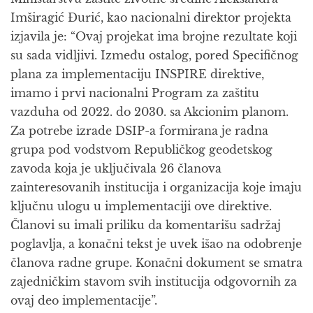
Imširagić Đurić, kao nacionalni direktor projekta
izjavila je: “Ovaj projekat ima brojne rezultate koji
su sada vidljivi. Između ostalog, pored Specifičnog
plana za implementaciju INSPIRE direktive,
imamo i prvi nacionalni Program za zaštitu
vazduha od 2022. do 2030. sa Akcionim planom.
Za potrebe izrade DSIP-a formirana je radna
grupa pod vodstvom Republičkog geodetskog
zavoda koja je uključivala 26 članova
zainteresovanih institucija i organizacija koje imaju
ključnu ulogu u implementaciji ove direktive.
Članovi su imali priliku da komentarišu sadržaj
poglavlja, a konačni tekst je uvek išao na odobrenje
članova radne grupe. Konačni dokument se smatra
zajedničkim stavom svih institucija odgovornih za
ovaj deo implementacije”.