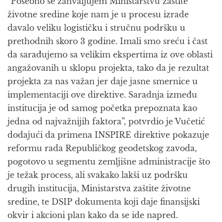
“Posebno se zahvaljujem Ministarstvu zaštite
životne sredine koje nam je u procesu izrade
davalo veliku logističku i stručnu podršku u
prethodnih skoro 3 godine. Imali smo sreću i čast
da sarađujemo sa velikim ekspertima iz ove oblasti
angažovanih u sklopu projekta, tako da je rezultat
projekta za nas važan jer daje jasne smernice u
implementaciji ove direktive. Saradnja između
institucija je od samog početka prepoznata kao
jedna od najvažnijih faktora”, potvrdio je Vučetić
dodajući da primena INSPIRE direktive pokazuje
reformu rada Republičkog geodetskog zavoda,
pogotovo u segmentu zemljišne administracije što
je težak process, ali svakako lakši uz podršku
drugih institucija, Ministarstva zaštite životne
sredine, te DSIP dokumenta koji daje finansijski
okvir i akcioni plan kako da se ide napred.