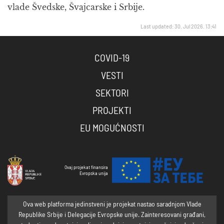
vlade Švedske, Švajcarske i Srbije.
Last updated: 30. Jul 2026. 13:41
COVID-19
VESTI
SEKTORI
PROJEKTI
EU MOGUĆNOSTI
Ovaj projekat finansira
Evropska unija
Ova web platforma jedinstveni je projekat nastao saradnjom Vlade
Republike Srbije i Delegacije Evropske unije. Zainteresovani građani,