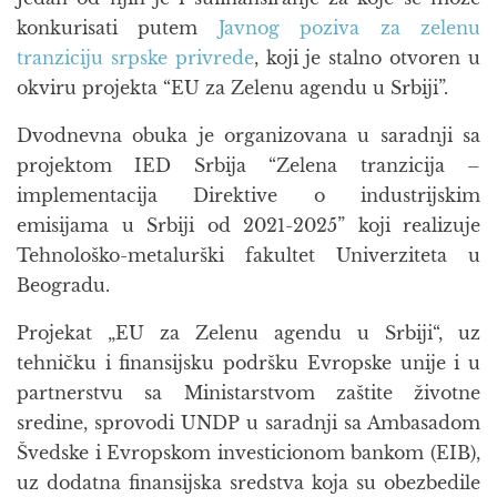
konkurisati putem
Javnog poziva za zelenu
tranziciju srpske privrede
, koji je stalno otvoren u
okviru projekta “EU za Zelenu agendu u Srbiji”.
Dvodnevna obuka je organizovana u saradnji sa
projektom IED Srbija “Zelena tranzicija –
implementacija Direktive o industrijskim
emisijama u Srbiji od 2021-2025” koji realizuje
Tehnološko-metalurški fakultet Univerziteta u
Beogradu.
Projekat „EU za Zelenu agendu u Srbiji“, uz
tehničku i finansijsku podršku Evropske unije i u
partnerstvu sa Ministarstvom zaštite životne
sredine, sprovodi UNDP u saradnji sa Ambasadom
Švedske i Evropskom investicionom bankom (EIB),
uz dodatna finansijska sredstva koja su obezbedile