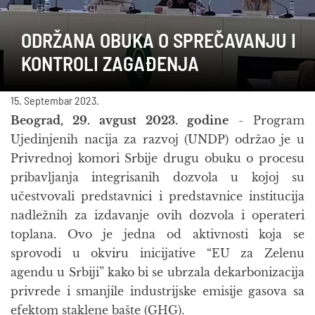
ODRŽANA OBUKA O SPREČAVANJU I
KONTROLI ZAGAĐENJA
15. Septembar 2023.
Beograd, 29. avgust 2023. godine
- Program
Ujedinjenih nacija za razvoj (UNDP) održao je u
Privrednoj komori Srbije drugu obuku o procesu
pribavljanja integrisanih dozvola u kojoj su
učestvovali predstavnici i predstavnice institucija
nadležnih za izdavanje ovih dozvola i operateri
toplana. Ovo je jedna od aktivnosti koja se
sprovodi u okviru inicijative “EU za Zelenu
agendu u Srbiji” kako bi se ubrzala dekarbonizacija
privrede i smanjile industrijske emisije gasova sa
efektom staklene bašte (GHG).