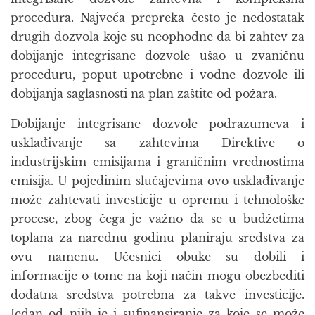
procedura. Najveća prepreka često je nedostatak
drugih dozvola koje su neophodne da bi zahtev za
dobijanje integrisane dozvole ušao u zvaničnu
proceduru, poput upotrebne i vodne dozvole ili
dobijanja saglasnosti na plan zaštite od požara.
Dobijanje integrisane dozvole podrazumeva i
usklađivanje sa zahtevima Direktive o
industrijskim emisijama i graničnim vrednostima
emisija. U pojedinim slučajevima ovo usklađivanje
može zahtevati investicije u opremu i tehnološke
procese, zbog čega je važno da se u budžetima
toplana za narednu godinu planiraju sredstva za
ovu namenu. Učesnici obuke su dobili i
informacije o tome na koji način mogu obezbediti
dodatna sredstva potrebna za takve investicije.
Jedan od njih je i sufinansiranje za koje se može