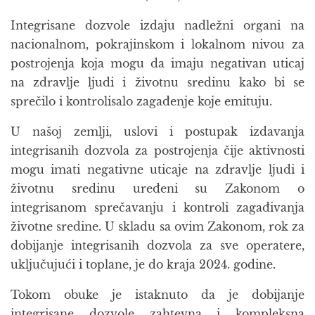
Integrisane dozvole izdaju nadležni organi na
nacionalnom, pokrajinskom i lokalnom nivou za
postrojenja koja mogu da imaju negativan uticaj
na zdravlje ljudi i životnu sredinu kako bi se
sprečilo i kontrolisalo zagađenje koje emituju.
U našoj zemlji, uslovi i postupak izdavanja
integrisanih dozvola za postrojenja čije aktivnosti
mogu imati negativne uticaje na zdravlje ljudi i
životnu sredinu uređeni su Zakonom o
integrisanom sprečavanju i kontroli zagađivanja
životne sredine. U skladu sa ovim Zakonom, rok za
dobijanje integrisanih dozvola za sve operatere,
uključujući i toplane, je do kraja 2024. godine.
Tokom obuke je istaknuto da je dobijanje
integrisane dozvole zahtevna i kompleksna