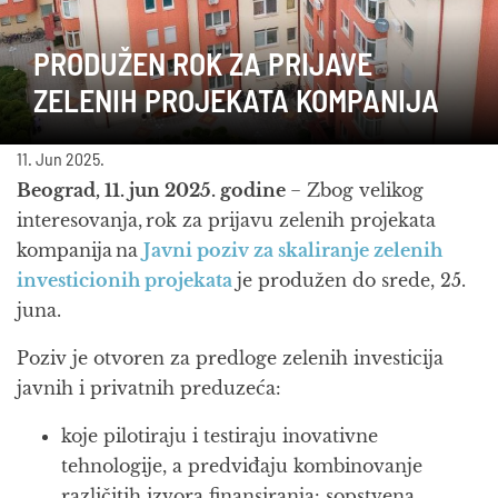
PRODUŽEN ROK ZA PRIJAVE
ZELENIH PROJEKATA KOMPANIJA
11. Jun 2025.
Beograd, 11. jun 2025. godine
− Zbog velikog
interesovanja, rok za prijavu zelenih projekata
kompanija na
Javni poziv za skaliranje zelenih
investicionih projekata
je produžen do srede, 25.
juna.
Poziv je otvoren za predloge zelenih investicija
javnih i privatnih preduzeća:
koje pilotiraju i testiraju inovativne
tehnologije, a predviđaju kombinovanje
različitih izvora finansiranja: sopstvena