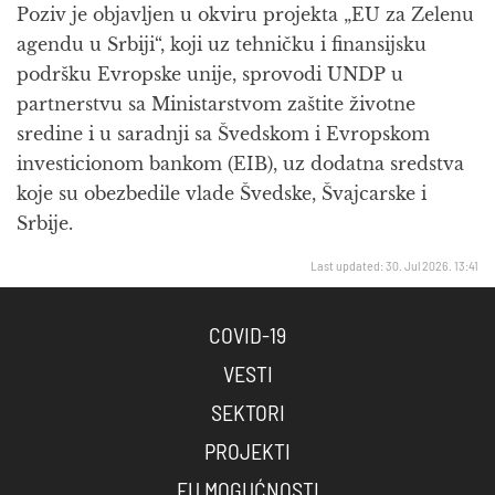
Poziv je objavljen u okviru projekta „EU za Zelenu
agendu u Srbiji“, koji uz tehničku i finansijsku
podršku Evropske unije, sprovodi UNDP u
partnerstvu sa Ministarstvom zaštite životne
sredine i u saradnji sa Švedskom i Evropskom
investicionom bankom (EIB), uz dodatna sredstva
koje su obezbedile vlade Švedske, Švajcarske i
Srbije.
Last updated: 30. Jul 2026. 13:41
COVID-19
VESTI
SEKTORI
PROJEKTI
EU MOGUĆNOSTI