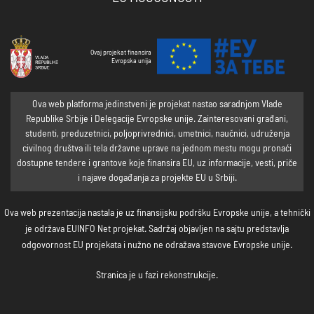
Ovaj projekat finansira
Evropska unija
Ova web platforma jedinstveni je projekat nastao saradnjom Vlade
Republike Srbije i Delegacije Evropske unije. Zainteresovani građani,
studenti, preduzetnici, poljoprivrednici, umetnici, naučnici, udruženja
civilnog društva ili tela državne uprave na jednom mestu mogu pronaći
dostupne tendere i grantove koje finansira EU, uz informacije, vesti, priče
i najave događanja za projekte EU u Srbiji.
Ova web prezentacija nastala je uz finansijsku podršku Evropske unije, a tehnički
je održava EUINFO Net projekat. Sadržaj objavljen na sajtu predstavlja
odgovornost EU projekata i nužno ne odražava stavove Evropske unije.
Stranica je u fazi rekonstrukcije.