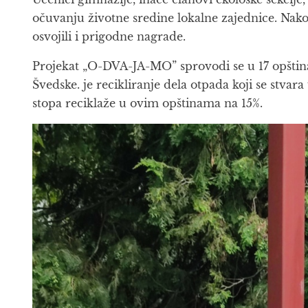
očuvanju životne sredine lokalne zajednice. Nak
osvojili i prigodne nagrade.
Projekat „O-DVA-JA-MO” sprovodi se u 17 opština 
Švedske. je recikliranje dela otpada koji se stvar
stopa reciklaže u ovim opštinama na 15%.