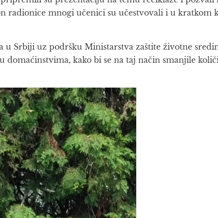
on radionice mnogi učenici su učestvovali i u kratkom 
u Srbiji uz podršku Ministarstva zaštite životne sredi
a u domaćinstvima, kako bi se na taj način smanjile kol