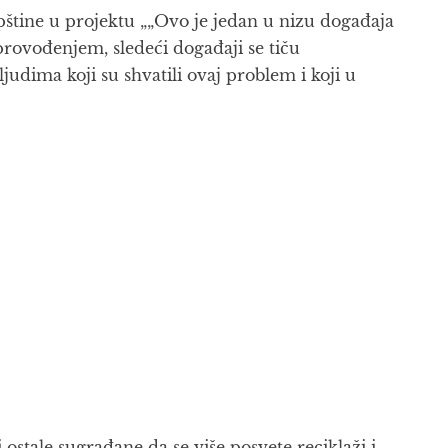
opštine u projektu „„Ovo je jedan u nizu događaja
provođenjem, sledeći događaji se tiču
udima koji su shvatili ovaj problem i koji u
 ostale sugrađane da se više posvete reciklaži i