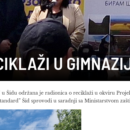
IKLAŽI U GIMNAZIJ
 u Šidu održana je radionica o reciklaži u okviru Pro
andard” Šid sprovodi u saradnji sa Ministarstvom zašti