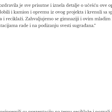
dravila je sve prisutne i iznela detalje o učešću ove 
bili i kamion i opremu iz ovog projekta i krenuli sa s
i reciklaži. Zahvaljujemo se gimnaziji i ovim mladim lj
acijama rade i na podizanju svesti sugrađana.“
 pripremili su prezentaciju na temu reciklaže i pozvali i