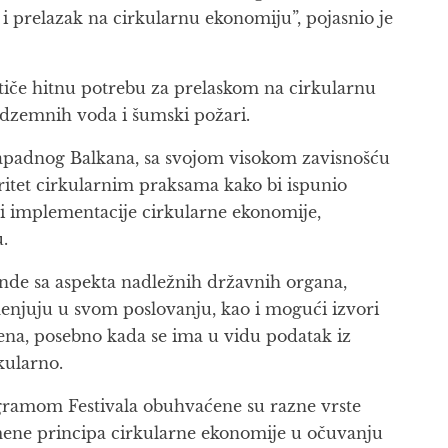
 i prelazak na cirkularnu ekonomiju”, pojasnio je
tiče hitnu potrebu za prelaskom na cirkularnu
odzemnih voda i šumski požari.
 Zapadnog Balkana, sa svojom visokom zavisnošću
oritet cirkularnim praksama kako bi ispunio
sti implementacije cirkularne ekonomije,
.
nde sa aspekta nadležnih državnih organa,
menjuju u svom poslovanju, kao i mogući izvori
mena, posebno kada se ima u vidu podatak iz
kularno.
ogramom Festivala obuhvaćene su razne vrste
rimene principa cirkularne ekonomije u očuvanju