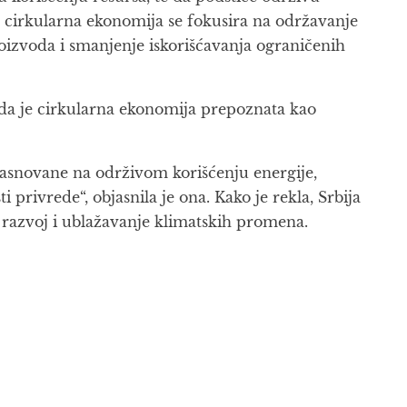
“, cirkularna ekonomija se fokusira na održavanje
oizvoda i smanjenje iskorišćavanja ograničenih
 da je cirkularna ekonomija prepoznata kao
 zasnovane na održivom korišćenju energije,
privrede“, objasnila je ona. Kako je rekla, Srbija
 razvoj i ublažavanje klimatskih promena.