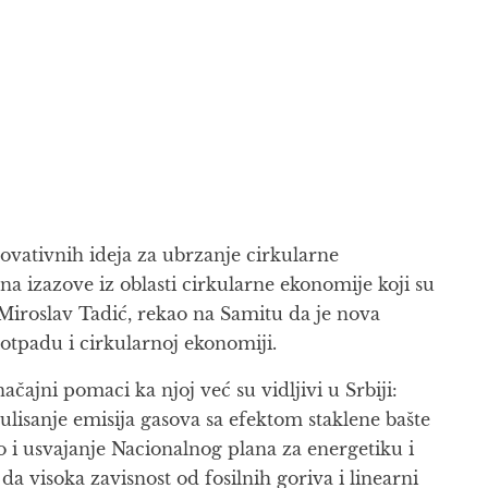
vativnih ideja za ubrzanje cirkularne
a izazove iz oblasti cirkularne ekonomije koji su
Miroslav Tadić, rekao na Samitu da je nova
otpadu i cirkularnoj ekonomiji.
čajni pomaci ka njoj već su vidljivi u Srbiji:
lisanje emisija gasova sa efektom staklene bašte
 i usvajanje Nacionalnog plana za energetiku i
a visoka zavisnost od fosilnih goriva i linearni