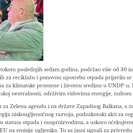
 tokom poslednjih sedam godina, podržao više od 30 ino
h za reciklažu i ponovnu upotrebu otpada prijavilo se n
ma za klimatske promene i životnu sredinu u UNDP-u, 
skoj neutralnosti, održivim vidovima energije, nultom 
iju za Zelenu agendu i na države Zapadnog Balkana, a zna
gija niskougljenočnog razvoja, podzakonski akti za regu
u statusa otpada i nusproizvodima, a uskoro očekujemo
 na emisije ugljenika. To su jasni signali za privredu d