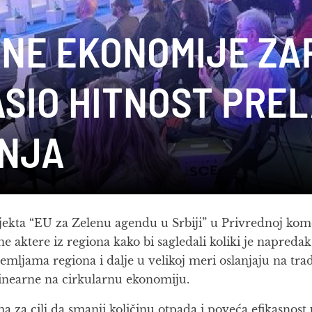
RNE EKONOMIJE Z
SIO HITNOST PREL
ANJA
ekta “EU za Zelenu agendu u Srbiji” u Privrednoj komo
 aktere iz regiona kako bi sagledali koliki je napreda
emljama regiona i dalje u velikoj meri oslanjaju na tra
linearne na cirkularnu ekonomiju.
 za cilj da smanji količinu otpada i poveća efikasnost 