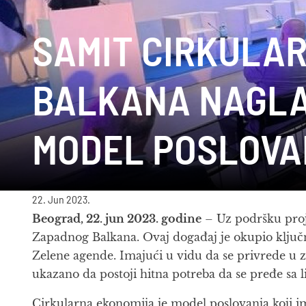
SAMIT CIRKULA
BALKANA NAGLA
MODEL POSLOV
22. Jun 2023.
Beograd, 22. jun 2023. godine
– Uz podršku proj
Zapadnog Balkana. Ovaj događaj je okupio ključne
Zelene agende. Imajući u vidu da se privrede u z
ukazano da postoji hitna potreba da se pređe sa 
Cirkularna ekonomija je model poslovanja koji ima