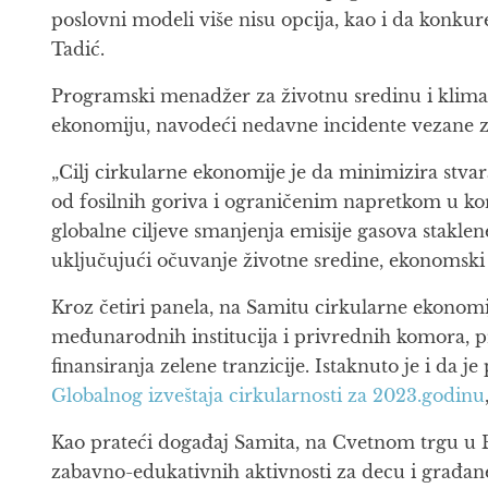
poslovni modeli više nisu opcija, kao i da konkur
Tadić.
Programski menadžer za životnu sredinu i klimat
ekonomiju, navodeći nedavne incidente vezane z
„Cilj cirkularne ekonomije je da minimizira stv
od fosilnih goriva i ograničenim napretkom u kor
globalne ciljeve smanjenja emisije gasova staklen
uključujući očuvanje životne sredine, ekonomsk
Kroz četiri panela, na Samitu cirkularne ekono
međunarodnih institucija i privrednih komora, p
finansiranja zelene tranzicije. Istaknuto je i da
Globalnog izveštaja cirkularnosti za 2023.godinu
Kao prateći događaj Samita, na Cvetnom trgu u 
zabavno-edukativnih aktivnosti za decu i građane