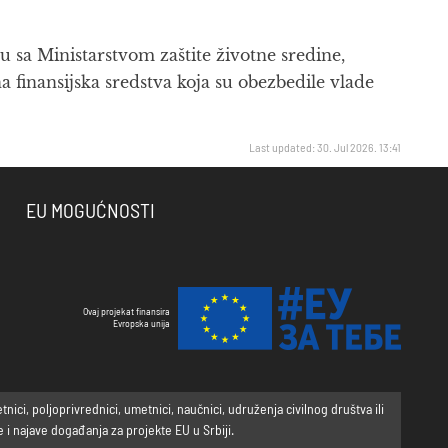
u sa Ministarstvom zaštite životne sredine,
inansijska sredstva koja su obezbedile vlade
Last updated: 30. Jul 2026. 13:41
EU MOGUĆNOSTI
Ovaj projekat finansira
Evropska unija
ci, poljoprivrednici, umetnici, naučnici, udruženja civilnog društva ili
i najave događanja za projekte EU u Srbiji.