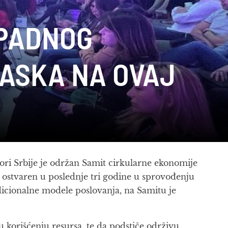
APADNOG
ASKA NA OVAJ
ri Srbije je održan Samit cirkularne ekonomije
k ostvaren u poslednje tri godine u sprovođenju
dicionalne modele poslovanja, na Samitu je
u korišćenju resursa, te da podstiče održivu