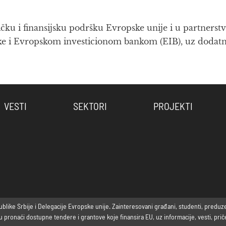
čku i finansijsku podršku Evropske unije i u partnerstv
i Evropskom investicionom bankom (EIB), uz dodatna f
VESTI
SEKTORI
PROJEKTI
ike Srbije i Delegacije Evropske unije. Zainteresovani građani, studenti, preduzetni
ronaći dostupne tendere i grantove koje finansira EU, uz informacije, vesti, priče 