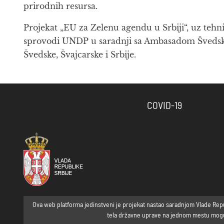
prirodnih resursa.
Projekat „EU za Zelenu agendu u Srbiji“, uz tehni
sprovodi UNDP u saradnji sa Ambasadom Švedske 
Švedske, Švajcarske i Srbije.
COVID-19
Ova web platforma jedinstveni je projekat nastao saradnjom Vlade Republ
tela državne uprave na jednom mestu mogu p