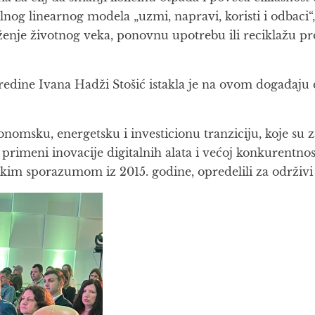
lnog linearnog modela „uzmi, napravi, koristi i odbaci
ženje životnog veka, ponovnu upotrebu ili reciklažu pr
sredine Ivana Hadži Stošić istakla je na ovom događaju
onomsku, energetsku i investicionu tranziciju, koje su
imeni inovacije digitalnih alata i većoj konkurentnosti 
skim sporazumom iz 2015. godine, opredelili za održivi