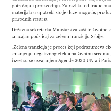
potrošnju i proizvodnju. Za razliku od tradiciona
materijala u upotrebi što je duže moguće, produ
prirodnih resursa.
Državna sekretarka Ministarstva zaštite životne 
značajan podsticaj za zelenu tranziciju Srbije.
„Zelena tranzicija je proces koji podrazumeva ek
smanjenju negativnog efekta na životnu sredinu, pr
i svet su se usvajanjem Agende 2030 UN-a i Pari