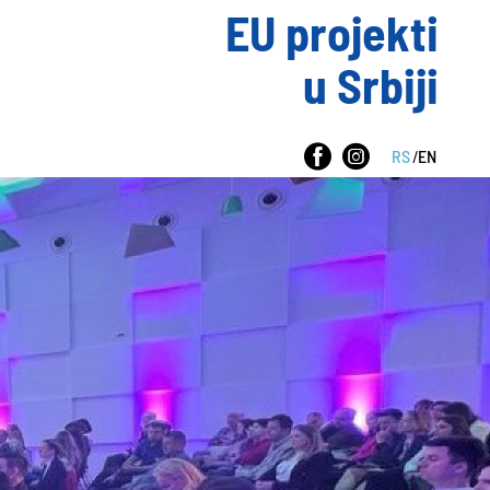
EU projekti
u Srbiji
RS
/
EN