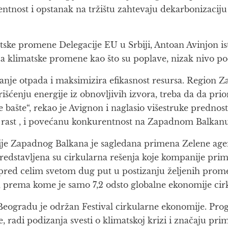
entnost i opstanak na tržištu zahtevaju dekarbonizaciju
ske promene Delegacije EU u Srbiji, Antoan Avinjon is
a klimatske promene kao što su poplave, nizak nivo p
aranje otpada i maksimizira efikasnost resursa. Region
išćenju energije iz obnovljivih izvora, treba da da pri
e bašte“, rekao je Avignon i naglasio višestruke predno
i rast , i povećanu konkurentnost na Zapadnom Balkanu
mije Zapadnog Balkana je sagledana primena Zelene age
redstavljena su cirkularna rešenja koje kompanije pri
 je pred celim svetom dug put u postizanju željenih pro
, prema kome je samo 7,2 odsto globalne ekonomije cir
Beogradu je održan Festival cirkularne ekonomije. Pr
, radi podizanja svesti o klimatskoj krizi i značaju p