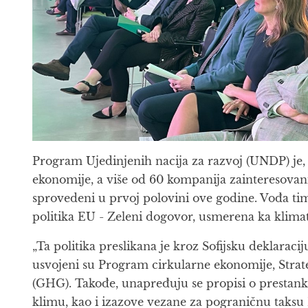
Program Ujedinjenih nacija za razvoj (UNDP) je,
ekonomije, a više od 60 kompanija zainteresovani
sprovedeni u prvoj polovini ove godine. Vođa ti
politika EU - Zeleni dogovor, usmerena ka klimat
„Ta politika preslikana je kroz Sofijsku deklarac
usvojeni su Program cirkularne ekonomije, Strate
(GHG). Takođe, unapređuju se propisi o prestank
klimu, kao i izazove vezane za pograničnu taksu EU