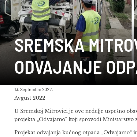
SREMSKA MITRO
ODVAJANJE ODP
13. Septembar 2022.
Avgust 2022
U Sremskoj Mitrovici je ove nedelje uspešno obavl
projekta „Odvajamo“ koji sprovodi Ministarstvo z
Projekat odvajanja kućnog otpada „Odvajamo“ ima