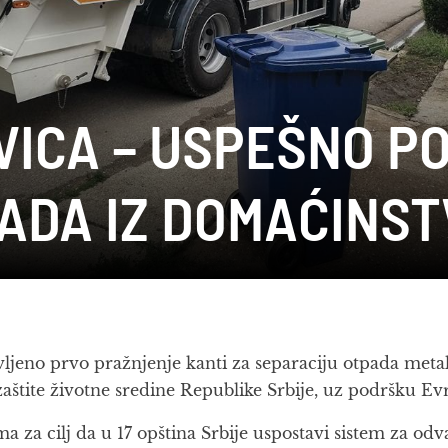
VICA – USPEŠNO P
ADA IZ DOMAĆINST
jeno prvo pražnjenje kanti za separaciju otpada metala,
aštite životne sredine Republike Srbije, uz podršku E
 za cilj da u 17 opština Srbije uspostavi sistem za od