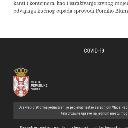
kanti i kontejnera, kao i istraživanje javnog m
odvajanja kućnog otpada sprovodi Pomilio Blu
COVID-19
Ova web platforma jedinstveni je projekat nastao saradnjom Vlade Republ
tela državne uprave na jednom mestu mogu p
Ova web prezentacija nastala je uz finansijsku podršku Evropske unije