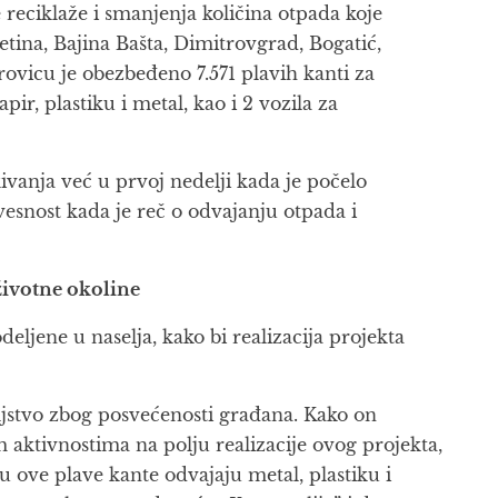
eciklaže i smanjenja količina otpada koje
tina, Bajina Bašta, Dimitrovgrad, Bogatić,
rovicu je obezbeđeno 7.571 plavih kanti za
ir, plastiku i metal, kao i 2 vozila za
ivanja već u prvoj nedelji kada je počelo
avesnost kada je reč o odvajanju otpada i
životne okoline
deljene u naselja, kako bi realizacija projekta
oljstvo zbog posvećenosti građana. Kako on
aktivnostima na polju realizacije ovog projekta,
u ove plave kante odvajaju metal, plastiku i