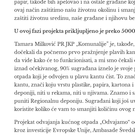
papir, takođe bih apelovao i na ostale građane 
ovaj način zaštitimo našu životnu okolinu i sman
zaštiti životnu sredinu, naše građane i njihovu b
U ovoj fazi projekta prikljupljeno je preko 5000k
Tamara Milković PR JKP „Komunalije” je, takođe,
dočekali da počnemo prvo pražnjenje plavih kanti
da vide kako će to funkcionisati, a mi smo čekal
iznad očekivanog, 90% sugrađana iznelo je svoje 
otpada koji je odvojen u plavu kantu čist. To znač
kantu, znači koju vrstu plastike, papira, kartona i
deponiji, niti u rekama, niti u njivama. Znamo i s
puniti Regionalnu deponiju. Sugrađani koji još 
koristite koliko će vam to smanjiti količinu ovo
Projekat odvajanja kućnog otpada „Odvajamo“ odvi
kroz investicije Evropske Unije, Ambasade Švedsk