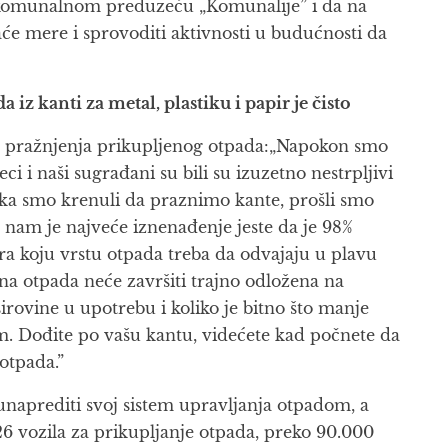
om komunalnom preduzeću „Komunalije” i da na
aće mere i sprovoditi aktivnosti u budućnosti da
z kanti za metal, plastiku i papir je čisto
ze pražnjenja prikupljenog otpada:„Napokon smo
i naši sugrađani su bili su izuzetno nestrpljivi
ljka smo krenuli da praznimo kante, prošli smo
 nam je najveće iznenađenje jeste da je 98%
jera koju vrstu otpada treba da odvajaju u plavu
čina otpada neće završiti trajno odložena na
sirovine u upotrebu i koliko je bitno što manje
m. Dođite po vašu kantu, videćete kad počnete da
otpada.”
unaprediti svoj sistem upravljanja otpadom, a
26 vozila za prikupljanje otpada, preko 90.000