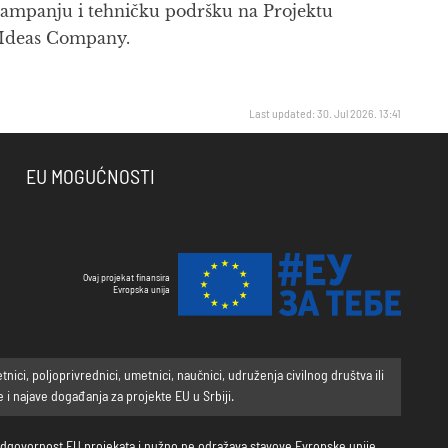
 kampanju i tehničku podršku na Projektu
 Ideas Company.
Last updated: 30. Jul 2026. 13:41
EU MOGUĆNOSTI
Ovaj projekat finansira
Evropska unija
ci, poljoprivrednici, umetnici, naučnici, udruženja civilnog društva ili
i najave događanja za projekte EU u Srbiji.
a odgovornost EU projekata i nužno ne odražava stavove Evropske unije.