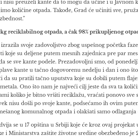
koji nisu preuzeli kante da to mogu da učine i u Javn
jimo količine otpada. Takođe, Grad će učiniti sve, pruž
ezbednost.”
g reciklabilnog otpada, a čak 98% prikupljenog otpada i
 izrazila svoje zadovoljstvo zbog uspešnog početka fa
 koje su deljene putem mesnih zajednica pre par meseci 
i da se sve kante podele. Prezadovoljni smo, od ponede
plave kante u tačno dogovorenu nedelju i dan i ono što
i da su pratili tačno uputstva koje su dobili putem fla
 metala. Ono što nam je najveći cilj jeste da sva ta koli
ami koliko je bitno vršiti reciklažu, vraćati ponovo sve 
uvek nisu došli po svoje kante, podsećamo ih ovim pute
g mešanog komunalnog otpada i olakšati samo odlaganja 
ja se u 17 opština u Srbiji koje će kroz ovaj projekat 
e i Ministarstva zaštite životne sredine obezbeđeno je 