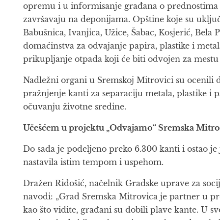
opremu i u informisanje građana o prednostima o
završavaju na deponijama. Opštine koje su uključ
Babušnica, Ivanjica, Užice, Šabac, Kosjerić, Bela
domaćinstva za odvajanje papira, plastike i metala,
prikupljanje otpada koji će biti odvojen za mestu
Nadležni organi u Sremskoj Mitrovici su ocenili 
pražnjenje kanti za separaciju metala, plastike i 
očuvanju životne sredine.
Učešćem u projektu „Odvajamo“ Sremska Mitrovi
Do sada je podeljeno preko 6.300 kanti i ostao je 
nastavila istim tempom i uspehom.
Dražen Riđošić, načelnik Gradske uprave za socija
navodi: „Grad Sremska Mitrovica je partner u pro
kao što vidite, građani su dobili plave kante. U 