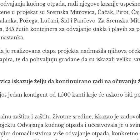
dvajanja kućnog otpada, radi njegove kasnije uspešne r
ene u projekat su Sremska Mitrovica, Čačak, Pirot, Čaje
 Palanka, Požega, Lučani, Šid i Pančevo. Za Sremsku Mit
 245 žutih kontejnera za odvajanje stakla i plavih za pap
 nastanka.
da je realizovana etapa projekta nadmašila njihova oček
papira, te da pohvaljuju građane da su iskazali veliku s
ca iskazuje želju da kontinuirano radi na očuvanju 
još jedan kontigent od 1.500 kanti koje će uskoro biti po
lnu zaštitu i zaštitu životne sredine, iskazao je zadov
jektu Odvajanja kućnog otpada i učestvovala je u svim 
svojim domaćinstvima vrše odvajanje otpada, konkretno 