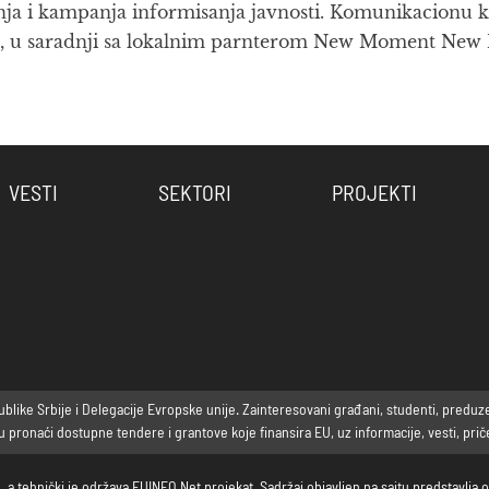
njenja i kampanja informisanja javnosti. Komunikacionu
m, u saradnji sa lokalnim parnterom New Moment New
VESTI
SEKTORI
PROJEKTI
ike Srbije i Delegacije Evropske unije. Zainteresovani građani, studenti, preduzetni
ronaći dostupne tendere i grantove koje finansira EU, uz informacije, vesti, priče 
, a tehnički je održava EUINFO Net projekat. Sadržaj objavljen na sajtu predstavlj