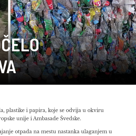
OČELO
VA
 plastike i papira, koje se odvija u okviru
vropske unije i Ambasade Švedske.
vajanje otpada na mestu nastanka ulaganjem u