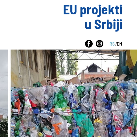
EU projekti
u Srbiji
RS
/
EN