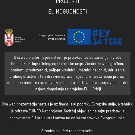
PROJEKTI
EU MOGUĆNOSTI
Ovaj projekat finansira
Evropska unija
Ova web platforma jedinstveni je projekat nastao saradnjom Vlade
Republike Srbije i Delegacije Evropske unije. Zainteresovani građani,
studenti, preduzetnici, poljoprivrednici, umetnici, naučnici, udruženja
civilnog društva ili tela državne uprave na jednom mestu mogu pronaći
dostupne tendere i grantove koje finansira EU, uz informacije, vesti, priče
i najave događanja za projekte EU u Srbiji.
Ova web prezentacija nastala je uz finansijsku podršku Evropske unije, a tehnički
je održava EUINFO Net projekat. Sadržaj objavljen na sajtu predstavlja
odgovornost EU projekata i nužno ne odražava stavove Evropske unije.
Stranica je u fazi rekonstrukcije.