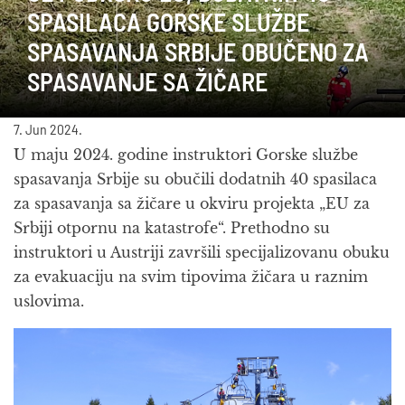
SPASILACA GORSKE SLUŽBE
SPASAVANJA SRBIJE OBUČENO ZA
SPASAVANJE SA ŽIČARE
7. Jun 2024.
U maju 2024. godine instruktori Gorske službe
spasavanja Srbije su obučili dodatnih 40 spasilaca
za spasavanja sa žičare u okviru projekta „EU za
Srbiji otpornu na katastrofe“. Prethodno su
instruktori u Austriji završili specijalizovanu obuku
za evakuaciju na svim tipovima žičara u raznim
uslovima.