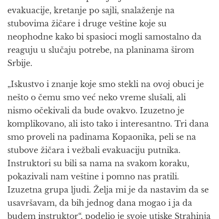
evakuacije, kretanje po sajli, snalaženje na
stubovima žičare i druge veštine koje su
neophodne kako bi spasioci mogli samostalno da
reaguju u slučaju potrebe, na planinama širom
Srbije.
„Iskustvo i znanje koje smo stekli na ovoj obuci je
nešto o čemu smo već neko vreme slušali, ali
nismo očekivali da bude ovakvo. Izuzetno je
komplikovano, ali isto tako i interesantno. Tri dana
smo proveli na padinama Kopaonika, peli se na
stubove žičara i vežbali evakuaciju putnika.
Instruktori su bili sa nama na svakom koraku,
pokazivali nam veštine i pomno nas pratili.
Izuzetna grupa ljudi. Želja mi je da nastavim da se
usavršavam, da bih jednog dana mogao i ja da
budem instruktor“, podelio je svoje utiske Strahinja