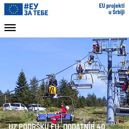
EU projekti
u Srbiji
UZ PODRŠKU EU, DODATNIH 40