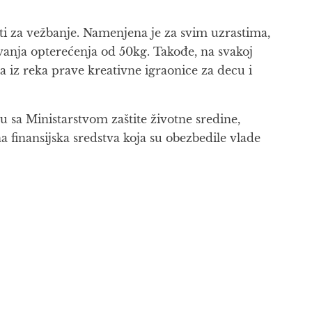
za vežbanje. Namenjena je za svim uzrastima,
avanja opterećenja od 50kg. Takođe, na svakoj
ta iz reka prave kreativne igraonice za decu i
u sa Ministarstvom zaštite životne sredine,
inansijska sredstva koja su obezbedile vlade