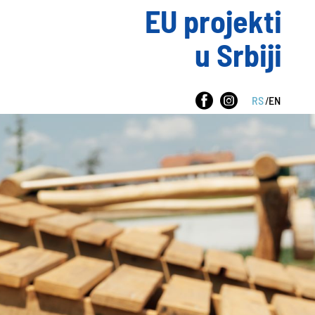
EU projekti
u Srbiji
RS
/
EN