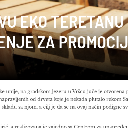
VU EKO TERETANU U
ENJE ZA PROMOCI
 unije, na gradskom jezeru u Vršcu juče je otvorena
 napravljenih od drveta koje je nekada plutalo rekom Sa
 skladu sa njom, a cilj je da se na ovaj način podigne s
irić, a realizovana je zajedno sa Centrom za unapređen