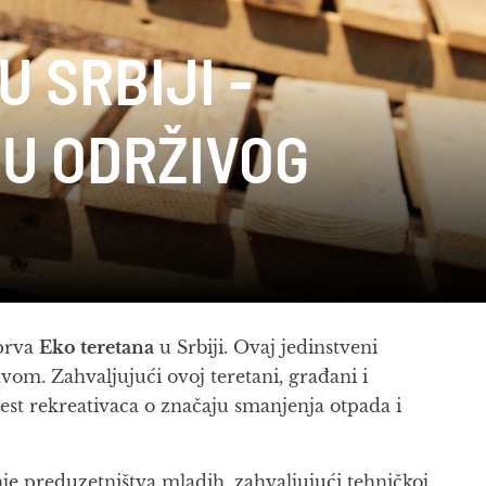
 SRBIJI -
JU ODRŽIVOG
 prva
Eko teretana
u Srbiji. Ovaj jedinstveni
vom. Zahvaljujući ovoj teretani, građani i
vest rekreativaca o značaju smanjenja otpada i
je preduzetništva mladih, zahvaljujući tehničkoj