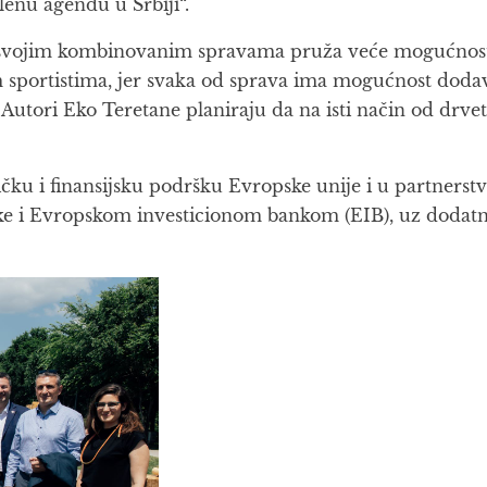
enu agendu u Srbiji“.
svojim kombinovanim spravama pruža veće mogućnosti 
nim sportistima, jer svaka od sprava ima mogućnost dod
. Autori Eko Teretane planiraju da na isti način od drve
čku i finansijsku podršku Evropske unije i u partnerstv
i Evropskom investicionom bankom (EIB), uz dodatna f