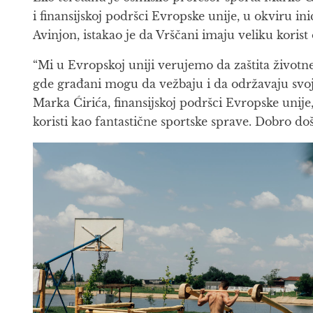
i finansijskoj podršci Evropske unije, u okviru ini
Avinjon, istakao je da Vrščani imaju veliku kori
“Mi u Evropskoj uniji verujemo da zaštita životne
gde građani mogu da vežbaju i da održavaju svoje 
Marka Ćirića, finansijskoj podršci Evropske unij
koristi kao fantastične sportske sprave. Dobro doš