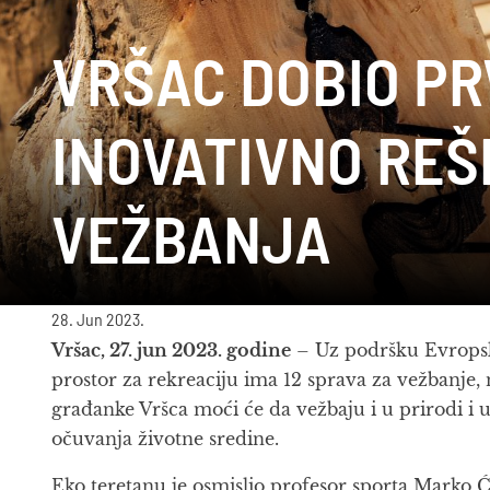
VRŠAC DOBIO PR
INOVATIVNO REŠ
VEŽBANJA
28. Jun 2023.
Vršac, 27. jun 2023. godine
– Uz podršku Evropske
prostor za rekreaciju ima 12 sprava za vežbanje,
građanke Vršca moći će da vežbaju i u prirodi i u
očuvanja životne sredine.
Eko teretanu je osmislio profesor sporta Marko Ć