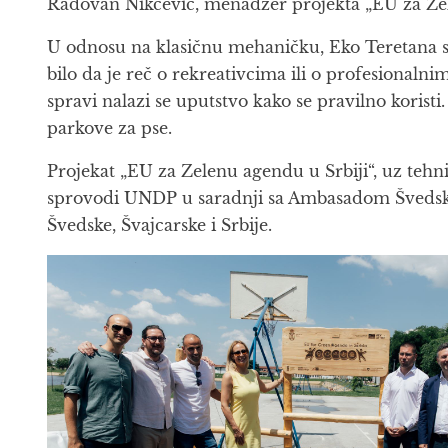
Radovan Nikčević, menadžer projekta „EU za Zel
U odnosu na klasičnu mehaničku, Eko Teretana 
bilo da je reč o rekreativcima ili o profesional
spravi nalazi se uputstvo kako se pravilno koristi
parkove za pse.
Projekat „EU za Zelenu agendu u Srbiji“, uz tehni
sprovodi UNDP u saradnji sa Ambasadom Švedske 
Švedske, Švajcarske i Srbije.