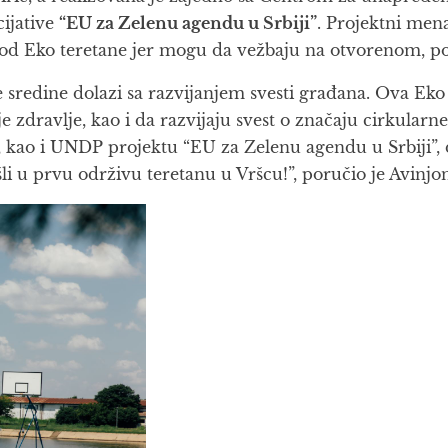
cijative
“EU za Zelenu agendu u Srbiji”
. Projektni men
st od Eko teretane jer mogu da vežbaju na otvorenom, p
 sredine dolazi sa razvijanjem svesti građana. Ova Eko 
zdravlje, kao i da razvijaju svest o značaju cirkularne
e, kao i UNDP projektu “EU za Zelenu agendu u Srbiji”, 
li u prvu održivu teretanu u Vršcu!”, poručio je Avinjon