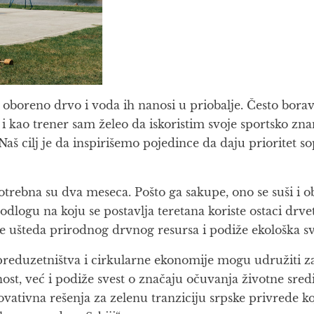
i oboreno drvo i voda ih nanosi u priobalje. Često bo
i kao trener sam želeo da iskoristim svoje sportsko znan
aš cilj je da inspirišemo pojedince da daju prioritet sop
otrebna su dva meseca. Pošto ga sakupe, ono se suši i o
odlogu na koju se postavlja teretana koriste ostaci drve
 se ušteda prirodnog drvnog resursa i podiže ekološka sv
preduzetništva i cirkularne ekonomije mogu udružiti za
ost, već i podiže svest o značaju očuvanja životne sredi
ovativna rešenja za zelenu tranziciju srpske privrede ko