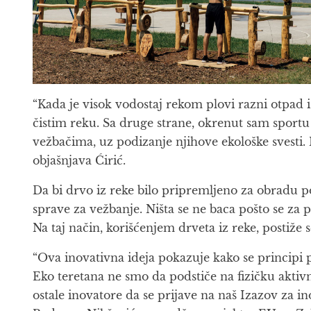
“Kada je visok vodostaj rekom plovi razni otpad 
čistim reku. Sa druge strane, okrenut sam sportu 
vežbačima, uz podizanje njihove ekološke svesti. N
objašnjava Ćirić.
Da bi drvo iz reke bilo pripremljeno za obradu p
sprave za vežbanje. Ništa se ne baca pošto se za p
Na taj način, korišćenjem drveta iz reke, postiže
“Ova inovativna ideja pokazuje kako se principi 
Eko teretana ne smo da podstiče na fizičku aktivn
ostale inovatore da se prijave na naš Izazov za in