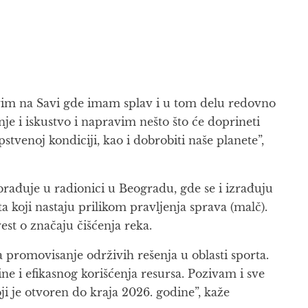
ravim na Savi gde imam splav i u tom delu redovno
je i iskustvo i napravim nešto što će doprineti
stvenoj kondiciji, kao i dobrobiti naše planete”,
brađuje u radionici u Beogradu, gde se i izrađuju
ta koji nastaju prilikom pravljenja sprava (malč).
est o značaju čišćenja reka.
 promovisanje održivih rešenja u oblasti sporta.
ne i efikasnog korišćenja resursa. Pozivam i sve
ji je otvoren do kraja 2026. godine”, kaže