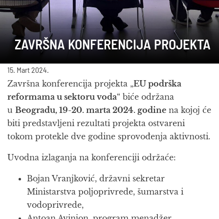
ZAVRŠNA KONFERENCIJA PROJEKTA
15. Mart 2024.
Završna konferencija projekta „
EU podrška
reformama u sektoru voda
“ biće održana
u
Beogradu, 19-20. marta 2024. godine
na kojoj će
biti predstavljeni rezultati projekta ostvareni
tokom protekle dve godine sprovođenja aktivnosti.
Uvodna izlaganja na konferenciji održaće:
Bojan Vranjković, državni sekretar
Ministarstva poljoprivrede, šumarstva i
vodoprivrede,
Antoan Avinjon, program menadžer