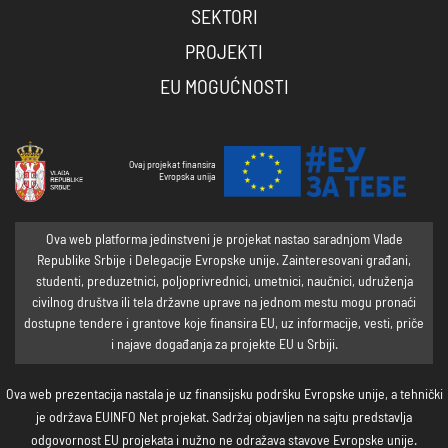
SEKTORI
PROJEKTI
EU MOGUĆNOSTI
Ovaj projekat finansira
Evropska unija
Ova web platforma jedinstveni je projekat nastao saradnjom Vlade
Republike Srbije i Delegacije Evropske unije. Zainteresovani građani,
studenti, preduzetnici, poljoprivrednici, umetnici, naučnici, udruženja
civilnog društva ili tela državne uprave na jednom mestu mogu pronaći
dostupne tendere i grantove koje finansira EU, uz informacije, vesti, priče
i najave događanja za projekte EU u Srbiji.
Ova web prezentacija nastala je uz finansijsku podršku Evropske unije, a tehnički
je održava EUINFO Net projekat. Sadržaj objavljen na sajtu predstavlja
odgovornost EU projekata i nužno ne odražava stavove Evropske unije.