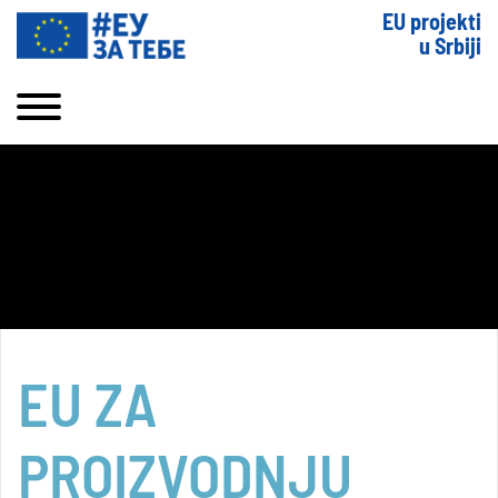
EU projekti
u Srbiji
EU ZA
PROIZVODNJU