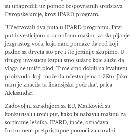
su unapredili uz pomoć bespovratnih sredstava
Evropske unije, kroz IPARD program.
"Učestvovali dva puta u IPARD programu. Prvi
put investicijom u samofonu mašinu za skupljanje
jezgrastog voća, koja nam pomaže da rod koji
padne sa drveta što pre i što jeftinije skupimo. U
drugoj investiciji kupili smo sušare koje služe da
vlaga ne uništi plod. Time smo dobili na kvalitetu
proizvoda, koji može da učestvuje na tržištu. Jako
nam je značila ta finansijska podrška“, priča
Aleksandar.
Zadovoljni saradnjom sa EU, Maukovići su
konkurisali i treći put, kako bi nabavili mašinu za
sortiranje lešnika. IPARD, inače, označava
Instrument pretpristupne pomoći za ruralni