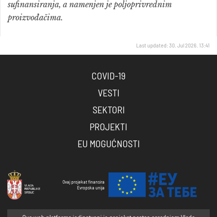
sufinansiranja, a namenjen je poljoprivrednim
proizvođačima.
Last updated: 30. Jul 2026. 13:41
COVID-19
VESTI
SEKTORI
PROJEKTI
EU MOGUĆNOSTI
Ovaj projekat finansira
Evropska unija