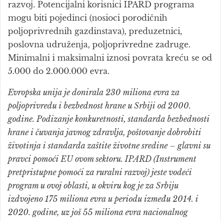
razvoj. Potencijalni korisnici IPARD programa
mogu biti pojedinci (nosioci porodičnih
poljoprivrednih gazdinstava), preduzetnici,
poslovna udruženja, poljoprivredne zadruge.
Minimalni i maksimalni iznosi povrata kreću se od
5.000 do 2.000.000 evra.
Evropska unija je donirala 230 miliona evra za
poljoprivredu i bezbednost hrane u Srbiji od 2000.
godine. Podizanje konkuretnosti, standarda bezbednosti
hrane i čuvanja javnog zdravlja, poštovanje dobrobiti
životinja i standarda zaštite životne sredine – glavni su
pravci pomoći EU ovom sektoru. IPARD (Instrument
pretpristupne pomoći za ruralni razvoj) jeste vodeći
program u ovoj oblasti, u okviru kog je za Srbiju
izdvojeno 175 miliona evra u periodu između 2014. i
2020. godine, uz još 55 miliona evra nacionalnog