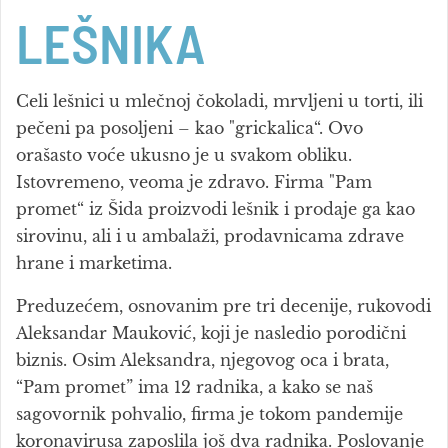
LEŠNIKA
Celi lešnici u mlečnoj čokoladi, mrvljeni u torti, ili
pečeni pa posoljeni – kao "grickalica“. Ovo
orašasto voće ukusno je u svakom obliku.
Istovremeno, veoma je zdravo. Firma "Pam
promet“ iz Šida proizvodi lešnik i prodaje ga kao
sirovinu, ali i u ambalaži, prodavnicama zdrave
hrane i marketima.
Preduzećem, osnovanim pre tri decenije, rukovodi
Aleksandar Mauković, koji je nasledio porodični
biznis. Osim Aleksandra, njegovog oca i brata,
“Pam promet” ima 12 radnika, a kako se naš
sagovornik pohvalio, firma je tokom pandemije
koronavirusa zaposlila još dva radnika. Poslovanje