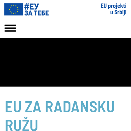
EU projekti
u Srbiji
EU ZA RADANSKU
RUŽU