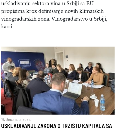
usklađivanju sektora vina u Srbiji sa EU
propisima kroz definisanje novih klimatskih
vinogradarskih zona. Vinogradarstvo u Srbiji,
kao i…
16. Decembar 2025.
USKLAĐIVANJE ZAKONA O TRŽIŠTU KAPITALA SA