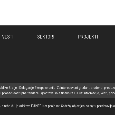
VESTI
SEKTORI
PROJEKTI
ike Srbije i Delegacije Evropske unije. Zainteresovani građani, studenti, preduzetni
ronaći dostupne tendere i grantove koje finansira EU, uz informacije, vesti, priče 
, a tehnički je održava EUINFO Net projekat. Sadržaj objavljen na sajtu predstavlj