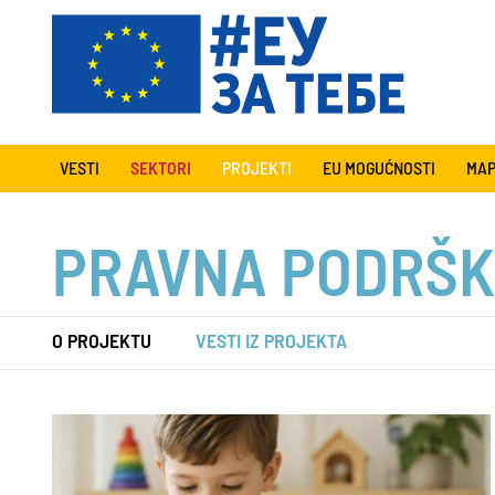
VESTI
SEKTORI
PROJEKTI
EU MOGUĆNOSTI
MAP
PRAVNA PODRŠK
O PROJEKTU
VESTI IZ PROJEKTA