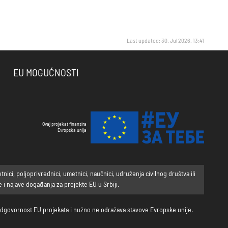
Last updated: 30. Jul 2026. 13:41
EU MOGUĆNOSTI
Ovaj projekat finansira
Evropska unija
ci, poljoprivrednici, umetnici, naučnici, udruženja civilnog društva ili
i najave događanja za projekte EU u Srbiji.
a odgovornost EU projekata i nužno ne odražava stavove Evropske unije.