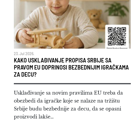
23. Jul 2026.
KAKO USKLAĐIVANJE PROPISA SRBIJE SA
PRAVOM EU DOPRINOSI BEZBEDNIJIM IGRAČKAMA
ZA DECU?
Usklađivanje sa novim pravilima EU treba da
obezbedi da igračke koje se nalaze na tržištu
Srbije budu bezbednije za decu, da se opasni
proizvodi lakše…