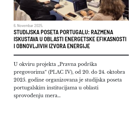
6. Novembar 2025.
STUDIJSKA POSETA PORTUGALU: RAZMENA
ISKUSTAVA U OBLASTI ENERGETSKE EFIKASNOSTI
I OBNOVLJIVIH IZVORA ENERGIJE
U okviru projekta „Pravna podrška
pregovorima“ (PLAC IV), od 20. do 24. oktobra
2025. godine organizovana je studijska poseta
portugalskim institucijama u oblasti
sprovođenju mera…