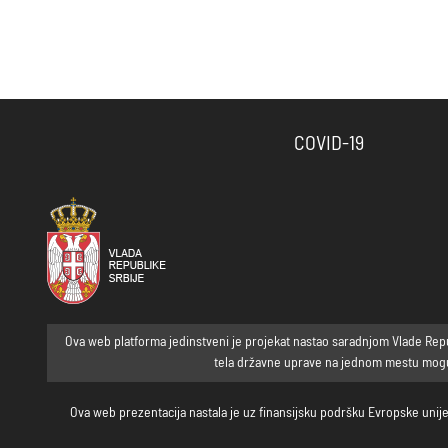
COVID-19
Ova web platforma jedinstveni je projekat nastao saradnjom Vlade Republ
tela državne uprave na jednom mestu mogu p
Ova web prezentacija nastala je uz finansijsku podršku Evropske unije