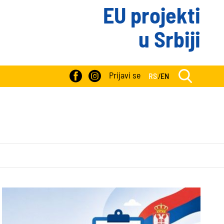
EU projekti
u Srbiji
Prijavi se
RS
/
EN