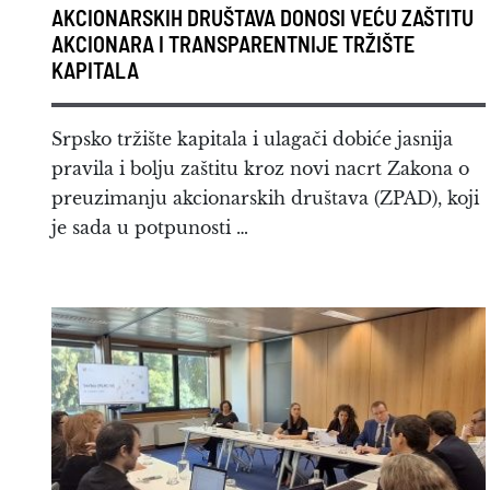
AKCIONARSKIH DRUŠTAVA DONOSI VEĆU ZAŠTITU
AKCIONARA I TRANSPARENTNIJE TRŽIŠTE
KAPITALA
Srpsko tržište kapitala i ulagači dobiće jasnija
pravila i bolju zaštitu kroz novi nacrt Zakona o
preuzimanju akcionarskih društava (ZPAD), koji
je sada u potpunosti …