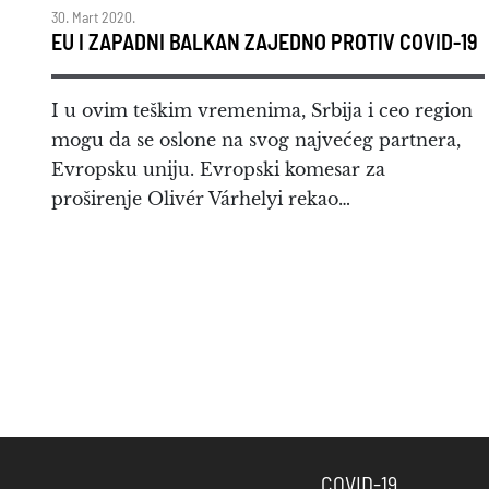
30. Mart 2020.
EU I ZAPADNI BALKAN ZAJEDNO PROTIV COVID-19
I u ovim teškim vremenima, Srbija i ceo region
mogu da se oslone na svog najvećeg partnera,
Evropsku uniju. Evropski komesar za
proširenje Olivér Várhelyi rekao…
COVID-19