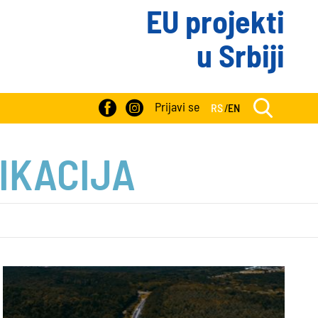
EU projekti
u Srbiji
Prijavi se
RS
/
EN
IKACIJA