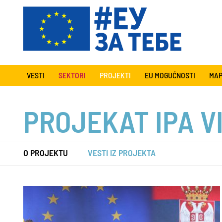
VESTI
SEKTORI
PROJEKTI
EU MOGUĆNOSTI
MAP
PROJEKAT IPA V
O PROJEKTU
VESTI IZ PROJEKTA