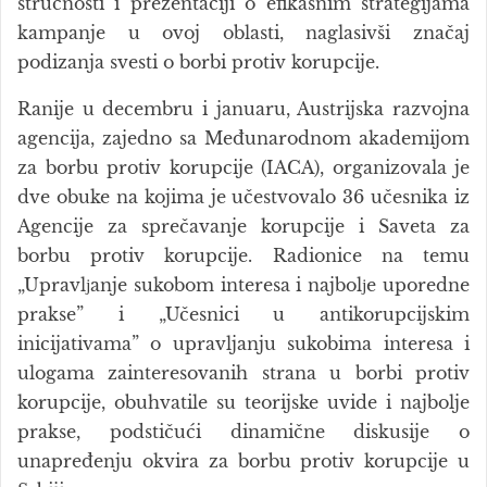
stručnosti i prezentaciji o efikasnim strategijama
kampanje u ovoj oblasti, naglasivši značaj
podizanja svesti o borbi protiv korupcije.
Ranije u decembru i januaru, Austrijska razvojna
agencija, zajedno sa Međunarodnom akademijom
za borbu protiv korupcije (IACA), organizovala je
dve obuke na kojima je učestvovalo 36 učesnika iz
Agencije za sprečavanje korupcije i Saveta za
borbu protiv korupcije. Radionice na temu
„Upravlјanje sukobom interesa i najbolјe uporedne
prakse” i „Učesnici u antikorupcijskim
inicijativama” o upravljanju sukobima interesa i
ulogama zainteresovanih strana u borbi protiv
korupcije, obuhvatile su teorijske uvide i najbolje
prakse, podstičući dinamične diskusije o
unapređenju okvira za borbu protiv korupcije u