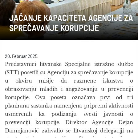
JAČANJE KAPACITETA AGENCIJE ZA
SPREČAVANJE KORUPCIJE
20. Februar 2025.
Predstavnici litvanske Specijalne istražne službe
(STT) posetili su Agenciju za sprečavanje korupcije
u okviru misije da razmene iskustva o
obrazovanju mladih i angažovanju u prevenciji
korupcije. Ova poseta označava prvi od tri
planirana sastanka namenjena pripremi aktivnosti
usmerenih ka podizanju svesti javnosti o
prevenciji korupcije. Direktor Agencije Dejan
Damnjanović zahvalio se litvanskoj delegaciji na