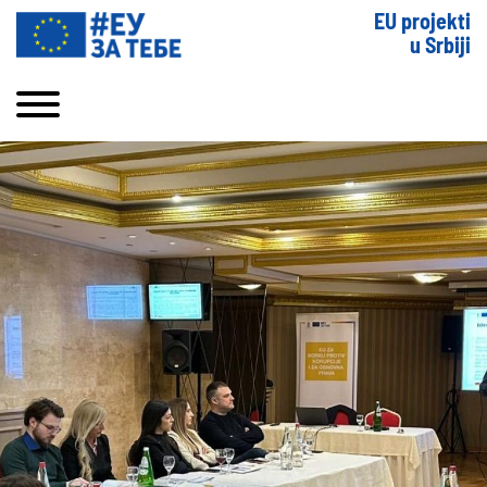
EU projekti
u Srbiji