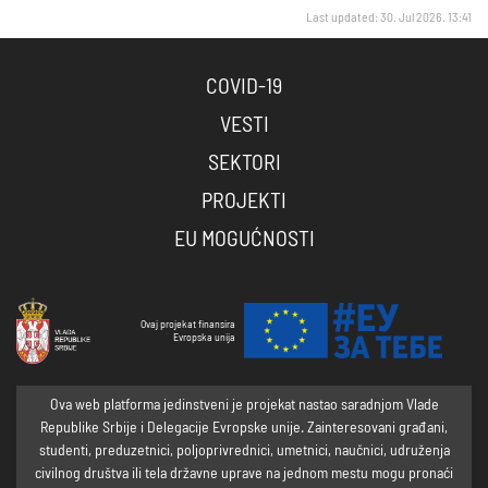
Last updated: 30. Jul 2026. 13:41
COVID-19
VESTI
SEKTORI
PROJEKTI
EU MOGUĆNOSTI
Ovaj projekat finansira
Evropska unija
Ova web platforma jedinstveni je projekat nastao saradnjom Vlade
Republike Srbije i Delegacije Evropske unije. Zainteresovani građani,
studenti, preduzetnici, poljoprivrednici, umetnici, naučnici, udruženja
civilnog društva ili tela državne uprave na jednom mestu mogu pronaći