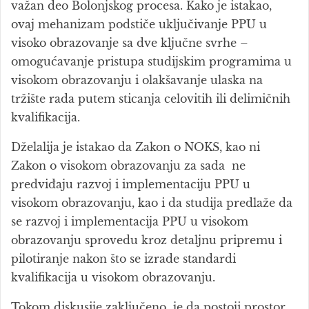
važan deo Bolonjskog procesa. Kako je istakao,
ovaj mehanizam podstiče uključivanje PPU u
visoko obrazovanje sa dve ključne svrhe –
omogućavanje pristupa studijskim programima u
visokom obrazovanju i olakšavanje ulaska na
tržište rada putem sticanja celovitih ili delimičnih
kvalifikacija.
Dželalija je istakao da Zakon o NOKS, kao ni
Zakon o visokom obrazovanju za sada ne
predviđaju razvoj i implementaciju PPU u
visokom obrazovanju, kao i da studija predlaže da
se razvoj i implementacija PPU u visokom
obrazovanju sprovedu kroz detaljnu pripremu i
pilotiranje nakon što se izrade standardi
kvalifikacija u visokom obrazovanju.
Tokom diskusije zaključeno je da postoji prostor