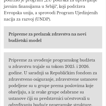
podržao je program „EU podrška za upravljanje
javnim finansijama u Srbiji“, koji podržava
Evropska unija, a sprovodi Program Ujedinjenih
nacija za razvoj (UNDP).
Pripreme za prelazak zdravstva na novi
budžetski model
Pripreme za uvođenje programskog budžeta
u zdravstvu trajale su tokom 2025. i 2026.
godine. U saradnji sa Republičkim fondom za
zdravstveno osiguranje, zdravstvene ustanove
podeljene su u grupe prema poslovima koje
obavljaju, a iz svake grupe odabrane su
ustanove čiji su predstavnici učestvovali u
određivanju buduće programske strukture.