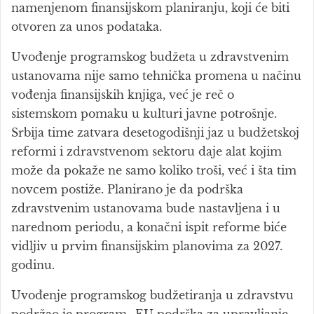
namenjenom finansijskom planiranju, koji će biti
otvoren za unos podataka.
Uvođenje programskog budžeta u zdravstvenim
ustanovama nije samo tehnička promena u načinu
vođenja finansijskih knjiga, već je reč o
sistemskom pomaku u kulturi javne potrošnje.
Srbija time zatvara desetogodišnji jaz u budžetskoj
reformi i zdravstvenom sektoru daje alat kojim
može da pokaže ne samo koliko troši, već i šta tim
novcem postiže. Planirano je da podrška
zdravstvenim ustanovama bude nastavljena i u
narednom periodu, a konačni ispit reforme biće
vidljiv u prvim finansijskim planovima za 2027.
godinu.
Uvođenje programskog budžetiranja u zdravstvu