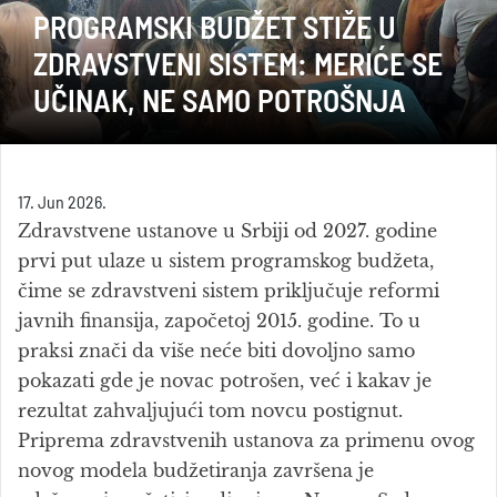
PROGRAMSKI BUDŽET STIŽE U
ZDRAVSTVENI SISTEM: MERIĆE SE
UČINAK, NE SAMO POTROŠNJA
17. Jun 2026.
Zdravstvene ustanove u Srbiji od 2027. godine
prvi put ulaze u sistem programskog budžeta,
čime se zdravstveni sistem priključuje reformi
javnih finansija, započetoj 2015. godine. To u
praksi znači da više neće biti dovoljno samo
pokazati gde je novac potrošen, već i kakav je
rezultat zahvaljujući tom novcu postignut.
Priprema zdravstvenih ustanova za primenu ovog
novog modela budžetiranja završena je