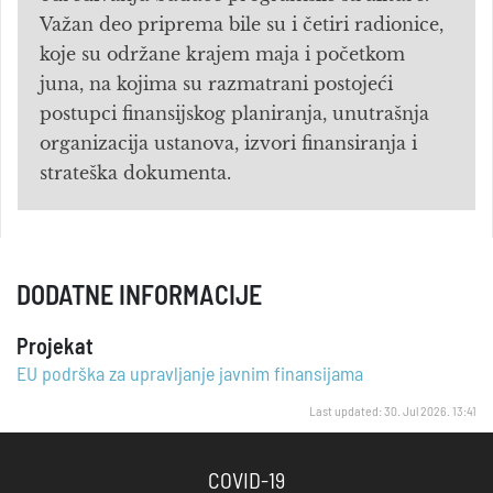
Važan deo priprema bile su i četiri radionice,
koje su održane krajem maja i početkom
juna, na kojima su razmatrani postojeći
postupci finansijskog planiranja, unutrašnja
organizacija ustanova, izvori finansiranja i
strateška dokumenta.
DODATNE INFORMACIJE
Projekat
EU podrška za upravljanje javnim finansijama
Last updated: 30. Jul 2026. 13:41
COVID-19