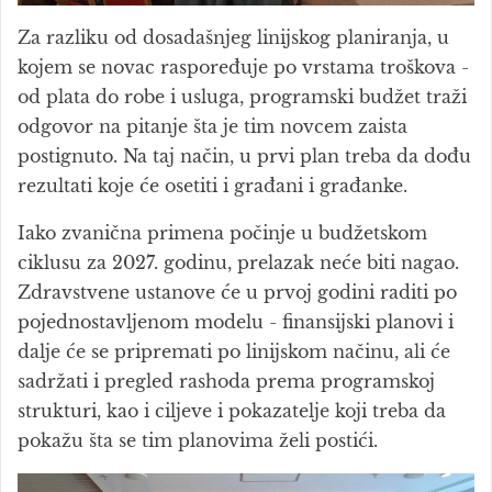
Za razliku od dosadašnjeg linijskog planiranja, u
kojem se novac raspoređuje po vrstama troškova -
od plata do robe i usluga, programski budžet traži
odgovor na pitanje šta je tim novcem zaista
postignuto. Na taj način, u prvi plan treba da dođu
rezultati koje će osetiti i građani i građanke.
Iako zvanična primena počinje u budžetskom
ciklusu za 2027. godinu, prelazak neće biti nagao.
Zdravstvene ustanove će u prvoj godini raditi po
pojednostavljenom modelu - finansijski planovi i
dalje će se pripremati po linijskom načinu, ali će
sadržati i pregled rashoda prema programskoj
strukturi, kao i ciljeve i pokazatelje koji treba da
pokažu šta se tim planovima želi postići.