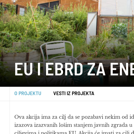
EU I EBRD ZA E
O PROJEKTU
VESTI IZ PROJEKTA
Ova akcija ima za cilj da se pozabavi nekim od id
izazova izazvanih lošim stanjem javnih zgrada u 
ciljevima i politikama EU. Akcija će imati za cilj