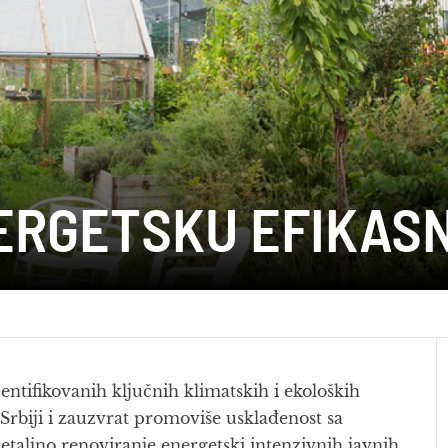
NERGETSKU EFIKASN
entifikovanih ključnih klimatskih i ekoloških
Srbiji i zauzvrat promoviše usklađenost sa
 detaljno renoviranje energetski intenzivnih javnih