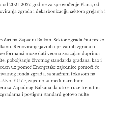
a od 2021-2027. godine za sprovođenje Plana, od
oviranja zgrada i dekarbonizaciju sektora grejanja i
proširi na Zapadni Balkan. Sektor zgrada čini preko
anu. Renoviranje javnih i privatnih zgrada u
performansi može dati veoma značajan doprinos
te, poboljšanju životnog standarda građana, kao i
oveden uz pomoć Energetske zajednice pomoći će
rivatnog fonda zgrada, sa snažnim fokusom na
romaštvo. EU će, zajedno sa međunarodnim
tnera sa Zapadnog Balkana da utrostruče trenutnu
m zgradama i postignu standard gotovo nulte