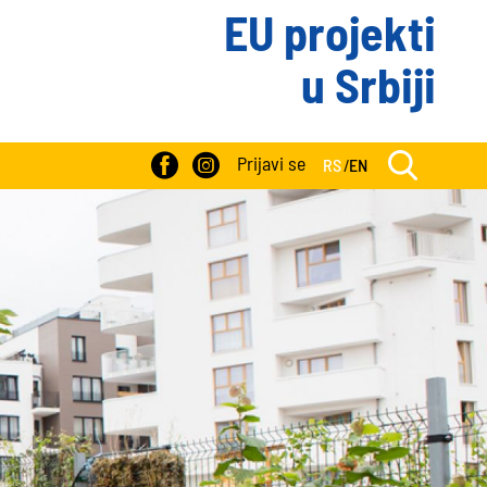
EU projekti
u Srbiji
Prijavi se
RS
/
EN