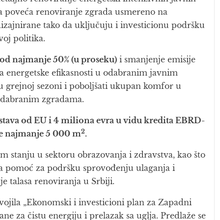
 da poveća renoviranje zgrada usmereno na
 dizajnirane tako da uključuju i investicionu podršku
oj politika.
je od najmanje 50% (u proseku)
i smanjenje emisije
a energetske efikasnosti u odabranim javnim
u grejnoj sezoni i poboljšati ukupan komfor u
 odabranim zgradama.
stava od EU i 4 miliona evra u vidu kredita EBRD-
2
iše najmanje 5 000 m
.
em stanju u sektoru obrazovanja i zdravstva, kao što
ička pomoć za podršku sprovođenju ulaganja i
e talasa renoviranja u Srbiji.
vojila „Ekonomski i investicioni plan za Zapadni
ne za čistu energiju i prelazak sa uglja. Predlaže se