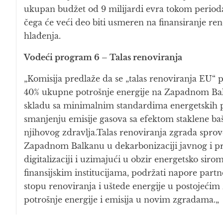
ukupan budžet od 9 milijardi evra tokom period
čega će veći deo biti usmeren na finansiranje ren
hlađenja.
Vodeći program 6 – Talas renoviranja
„Komisija predlaže da se „talas renoviranja EU“ 
40% ukupne potrošnje energije na Zapadnom Balk
skladu sa minimalnim standardima energetskih 
smanjenju emisije gasova sa efektom staklene baš
njihovog zdravlja.Talas renoviranja zgrada spr
Zapadnom Balkanu u dekarbonizaciji javnog i p
digitalizaciji i uzimajući u obzir energetsko si
finansijskim institucijama, podržati napore par
stopu renoviranja i uštede energije u postojeći
potrošnje energije i emisija u novim zgradama.„