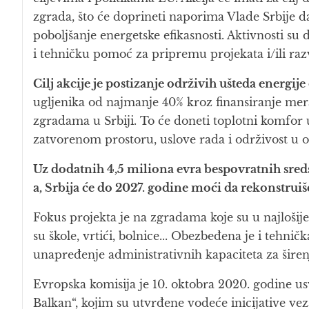
zgrada, što će doprineti naporima Vlade Srbije
poboljšanje energetske efikasnosti. Aktivnosti su
i tehničku pomoć za pripremu projekata i/ili razv
Cilj akcije je postizanje održivih ušteda energi
ugljenika od najmanje 40% kroz finansiranje mer
zgradama u Srbiji. To će doneti toplotni komfor 
zatvorenom prostoru, uslove rada i održivost u
Uz dodatnih 4,5 miliona evra bespovratnih sred
a, Srbija će do 2027. godine moći da rekonstru
Fokus projekta je na zgradama koje su u najlošij
su škole, vrtići, bolnice... Obezbeđena je i tehn
unapređenje administrativnih kapaciteta za širenj
Evropska komisija je 10. oktobra 2020. godine us
Balkan“, kojim su utvrđene vodeće inicijative veza