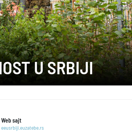
OST U SRBIJI
Web sajt
eeusrbiji.euzatebe.rs