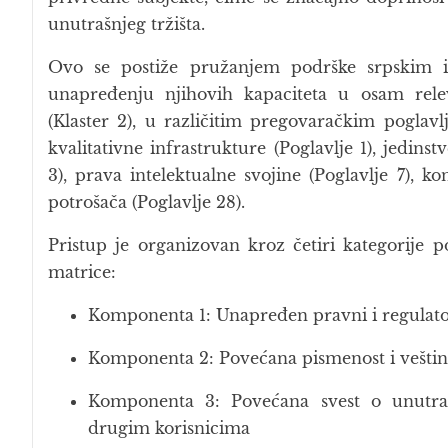
unutrašnjeg tržišta.
Ovo se postiže pružanjem podrške srpskim i
unapređenju njihovih kapaciteta u osam releva
(Klaster 2), u različitim pregovaračkim poglav
kvalitativne infrastrukture (Poglavlje 1), jedins
3), prava intelektualne svojine (Poglavlje 7), k
potrošača (Poglavlje 28).
Pristup je organizovan kroz četiri kategorije p
matrice:
Komponenta 1: Unapređen pravni i regulator
Komponenta 2: Povećana pismenost i veštine 
Komponenta 3: Povećana svest o unutra
drugim korisnicima