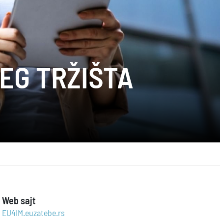
EG TRŽIŠTA
Web sajt
EU4IM.euzatebe.rs