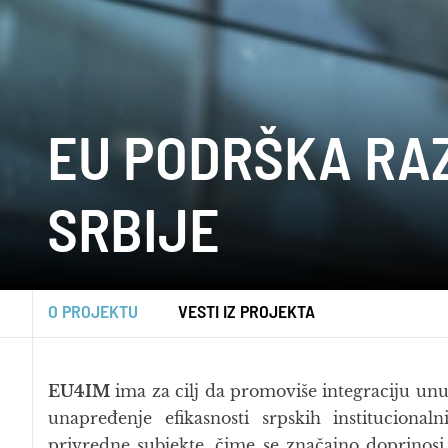
EU PODRŠKA RA
SRBIJE
O PROJEKTU
VESTI IZ PROJEKTA
EU4IM
ima za cilj da promoviše integraciju unut
unapređenje efikasnosti srpskih instituciona
privredne subjekte, čime se značajno doprinos