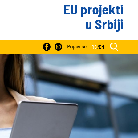
EU projekti
u Srbiji
Prijavi se
RS
/
EN