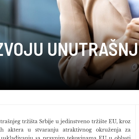
ZVOJU UNUTRAŠNJ
rašnjeg tržišta Srbije u jedinstveno tržište EU, kroz
lnih aktera u stvaranju atraktivnog okruženja za
i usklađivanju sa pravnim tekovinama EU u oblasti