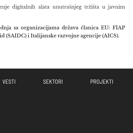
nje digitalnih alata unutrašnjeg tržišta u javnim
adnja sa organizacijama država članica EU: FIAP
id (SAIDC) i Italijanske razvojne agencije (AICS).
VESTI
SEKTORI
PROJEKTI