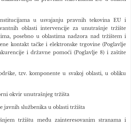
nstitucijama u usvajanju pravnih tekovina EU i
ntnih oblasti intervencije za unutrašnje tržište
ljima, posebno u oblastima nadzora nad tržištem i
tvene kontakt tačke i elektronske trgovine (Poglavlje
onkurencije i državne pomoći (Poglavlje 8) i zaštite
odrške, tzv. komponente u svakoj oblasti, u obliku
ni okvir unutrašnjeg tržišta
javnih službenika u oblasti tržišta
šnjem tržištu među zainteresovanim stranama i