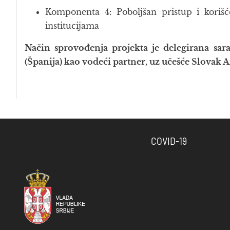
Komponenta 4: Poboljšan pristup i korišće
institucijama
Način sprovođenja projekta je delegirana sar
(Španija) kao vodeći partner, uz učešće Slovak A
COVID-19