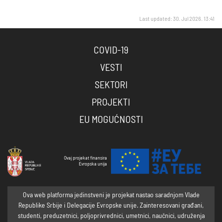
Last updated: 30. Jul 2026. 13:41
COVID-19
VESTI
SEKTORI
PROJEKTI
EU MOGUĆNOSTI
Ovaj projekat finansira
Evropska unija
Ova web platforma jedinstveni je projekat nastao saradnjom Vlade
Republike Srbije i Delegacije Evropske unije. Zainteresovani građani,
studenti, preduzetnici, poljoprivrednici, umetnici, naučnici, udruženja