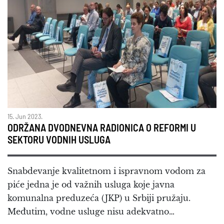
15. Jun 2023.
ODRŽANA DVODNEVNA RADIONICA O REFORMI U
SEKTORU VODNIH USLUGA
Snabdevanje kvalitetnom i ispravnom vodom za
piće jedna je od važnih usluga koje javna
komunalna preduzeća (JKP) u Srbiji pružaju.
Međutim, vodne usluge nisu adekvatno…