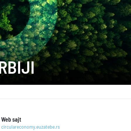
RBIJI
Web sajt
circulareconomy.euzatebe.rs