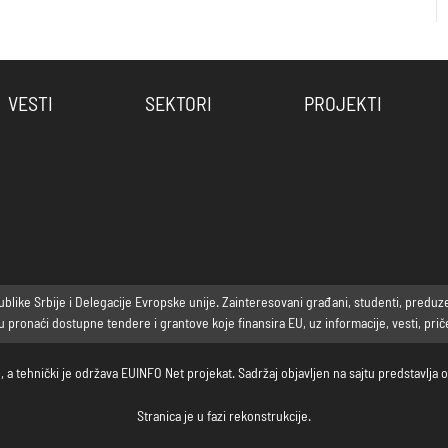
VESTI
SEKTORI
PROJEKTI
ike Srbije i Delegacije Evropske unije. Zainteresovani građani, studenti, preduzetni
ronaći dostupne tendere i grantove koje finansira EU, uz informacije, vesti, priče 
, a tehnički je održava EUINFO Net projekat. Sadržaj objavljen na sajtu predstavlj
Stranica je u fazi rekonstrukcije.