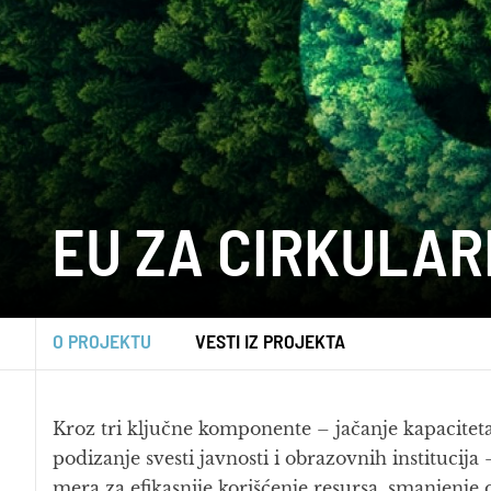
EU ZA CIRKULAR
O PROJEKTU
VESTI IZ PROJEKTA
Kroz tri ključne komponente – jačanje kapacite
podizanje svesti javnosti i obrazovnih instituci
mera za efikasnije korišćenje resursa, smanjenje