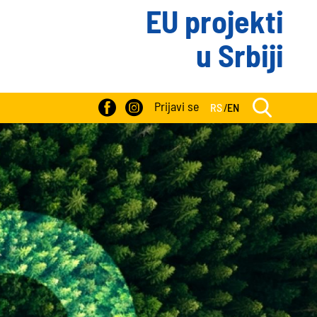
EU projekti
u Srbiji
Prijavi se
RS
/
EN