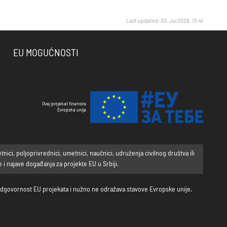
Last updated: 30. Jul 2026. 13:41
EU MOGUĆNOSTI
Ovaj projekat finansira
Evropska unija
ci, poljoprivrednici, umetnici, naučnici, udruženja civilnog društva ili
i najave događanja za projekte EU u Srbiji.
a odgovornost EU projekata i nužno ne odražava stavove Evropske unije.