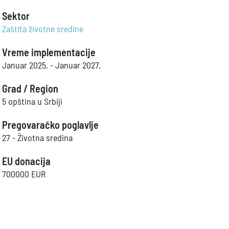
Sektor
Zaštita životne sredine
Vreme implementacije
Januar 2025. - Januar 2027.
Grad / Region
5 opština u Srbiji
Pregovaračko poglavlje
27 - Životna sredina
EU donacija
700000 EUR