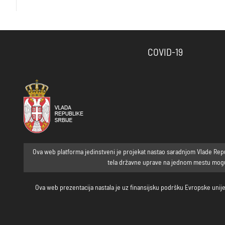
COVID-19
Ova web platforma jedinstveni je projekat nastao saradnjom Vlade Republ
tela državne uprave na jednom mestu mogu p
Ova web prezentacija nastala je uz finansijsku podršku Evropske unije