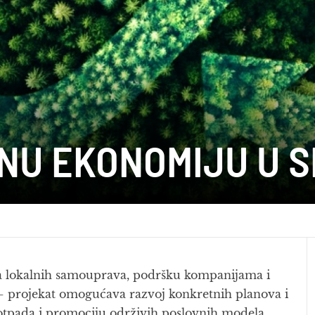
NU EKONOMIJU U S
ta lokalnih samouprava, podršku kompanijama i
ja – projekat omogućava razvoj konkretnih planova i
 otpada i promociju održivih poslovnih modela.