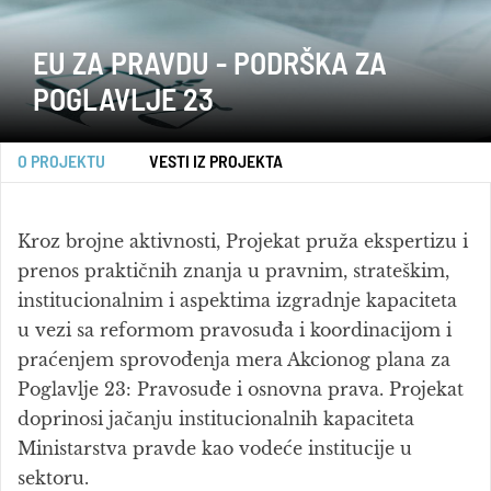
EU ZA PRAVDU - PODRŠKA ZA
POGLAVLJE 23
O PROJEKTU
VESTI IZ PROJEKTA
Kroz brojne aktivnosti, Projekat pruža ekspertizu i
prenos praktičnih znanja u pravnim, strateškim,
institucionalnim i aspektima izgradnje kapaciteta
u vezi sa reformom pravosuđa i koordinacijom i
praćenjem sprovođenja mera Akcionog plana za
Poglavlje 23: Pravosuđe i osnovna prava. Projekat
doprinosi jačanju institucionalnih kapaciteta
Ministarstva pravde kao vodeće institucije u
sektoru.