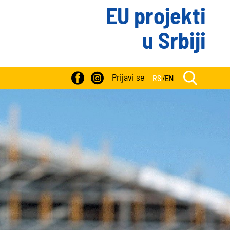
EU projekti
u Srbiji
Prijavi se
RS
/
EN