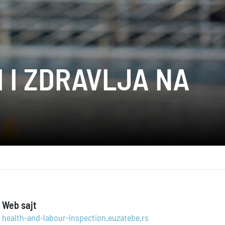
 I ZDRAVLJA NA
Web sajt
health-and-labour-inspection.euzatebe.rs