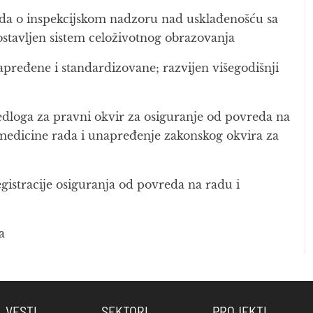
ada o inspekcijskom nadzoru nad usklađenošću sa
ostavljen sistem celoživotnog obrazovanja
apređene i standardizovane; razvijen višegodišnji
edloga za pravni okvir za osiguranje od povreda na
i medicine rada i unapređenje zakonskog okvira za
egistracije osiguranja od povreda na radu i
a
VESTI
SEKTORI
PROJEKTI