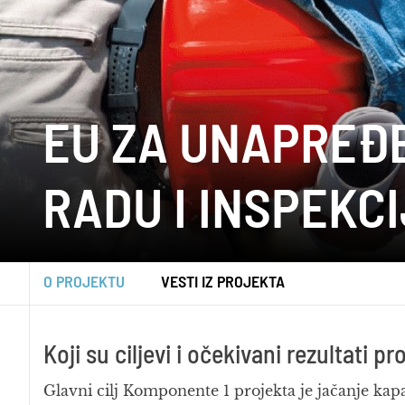
EU ZA UNAPREĐE
RADU I INSPEKC
O PROJEKTU
VESTI IZ PROJEKTA
Koji su ciljevi i očekivani rezultati pr
Glavni cilj Komponente 1 projekta je jačanje kapa