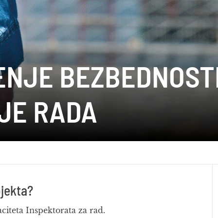
NJE BEZBEDNOSTI
IJE RADA
ojekta?
citeta Inspektorata za rad.