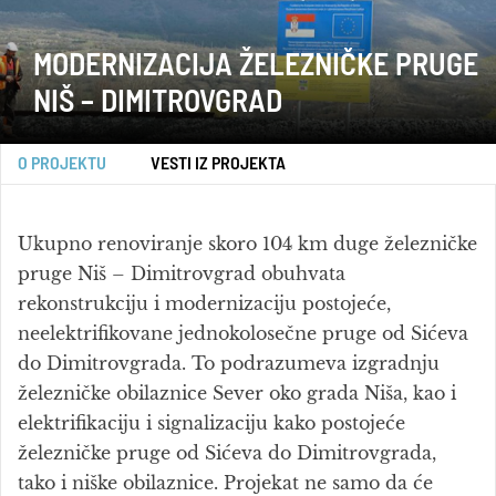
MODERNIZACIJA ŽELEZNIČKE PRUGE
NIŠ – DIMITROVGRAD
O PROJEKTU
VESTI IZ PROJEKTA
Ukupno renoviranje skoro 104 km duge železničke
pruge Niš – Dimitrovgrad obuhvata
rekonstrukciju i modernizaciju postojeće,
neelektrifikovane jednokolosečne pruge od Sićeva
do Dimitrovgrada. To podrazumeva izgradnju
železničke obilaznice Sever oko grada Niša, kao i
elektrifikaciju i signalizaciju kako postojeće
železničke pruge od Sićeva do Dimitrovgrada,
tako i niške obilaznice. Projekat ne samo da će