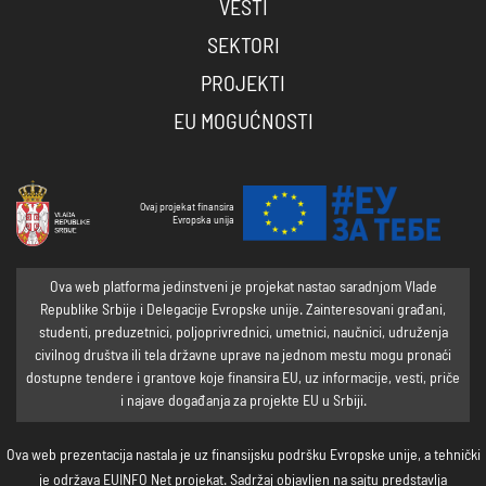
VESTI
SEKTORI
PROJEKTI
EU MOGUĆNOSTI
Ovaj projekat finansira
Evropska unija
Ova web platforma jedinstveni je projekat nastao saradnjom Vlade
Republike Srbije i Delegacije Evropske unije. Zainteresovani građani,
studenti, preduzetnici, poljoprivrednici, umetnici, naučnici, udruženja
civilnog društva ili tela državne uprave na jednom mestu mogu pronaći
dostupne tendere i grantove koje finansira EU, uz informacije, vesti, priče
i najave događanja za projekte EU u Srbiji.
Ova web prezentacija nastala je uz finansijsku podršku Evropske unije, a tehnički
je održava EUINFO Net projekat. Sadržaj objavljen na sajtu predstavlja