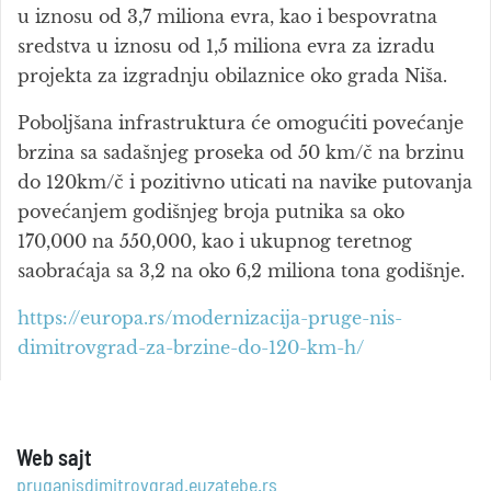
u iznosu od 3,7 miliona evra, kao i bespovratna
sredstva u iznosu od 1,5 miliona evra za izradu
projekta za izgradnju obilaznice oko grada Niša.
Poboljšana infrastruktura će omogućiti povećanje
brzina sa sadašnjeg proseka od 50 km/č na brzinu
do 120km/č i pozitivno uticati na navike putovanja
povećanjem godišnjeg broja putnika sa oko
170,000 na 550,000, kao i ukupnog teretnog
saobraćaja sa 3,2 na oko 6,2 miliona tona godišnje.
https://europa.rs/modernizacija-pruge-nis-
dimitrovgrad-za-brzine-do-120-km-h/
Web sajt
pruganisdimitrovgrad.euzatebe.rs