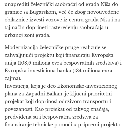
unaprediti železnički saobraćaj od grada Niša do
granice sa Bugarskom, već će zbog novouvedene
obilaznice izvesti vozove iz centra grada Niša i na
taj način doprineti rasterećenju saobraćaja u
urbanoj zoni grada.
Modernizacija železničke pruge realizuje se
zahvaljujući projektu koji finansiraju Evropska
unija (108,6 miliona evra bespovratnih sredstava) i
Evropska investiciona banka (134 miliona evra
zajma).
Investicija, koja je deo Ekonomsko-investicionog
plana za Zapadni Balkan, je ključni prioritetni
projekat koji doprinosi održivom transportu i
povezanosti. Kao projekat od takvog značaja,
predviđena su i bespovratna sredstva za
finansiranje tehničke pomoći u pripremi projekta