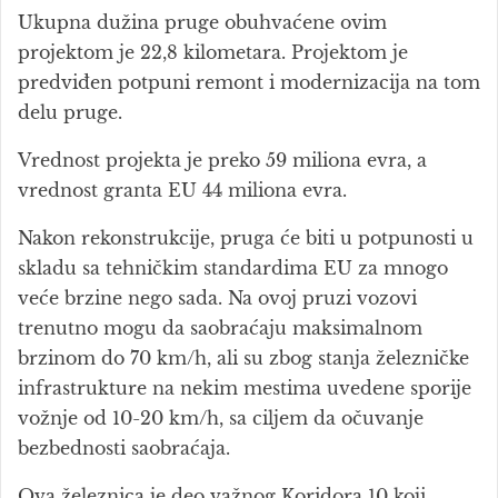
Ukupna dužina pruge obuhvaćene ovim
projektom je 22,8 kilometara. Projektom je
predviđen potpuni remont i modernizacija na tom
delu pruge.
Vrednost projekta je preko 59 miliona evra, a
vrednost granta EU 44 miliona evra.
Nakon rekonstrukcije, pruga će biti u potpunosti u
skladu sa tehničkim standardima EU za mnogo
veće brzine nego sada. Na ovoj pruzi vozovi
trenutno mogu da saobraćaju maksimalnom
brzinom do 70 km/h, ali su zbog stanja železničke
infrastrukture na nekim mestima uvedene sporije
vožnje od 10-20 km/h, sa ciljem da očuvanje
bezbednosti saobraćaja.
Ova železnica je deo važnog Koridora 10 koji