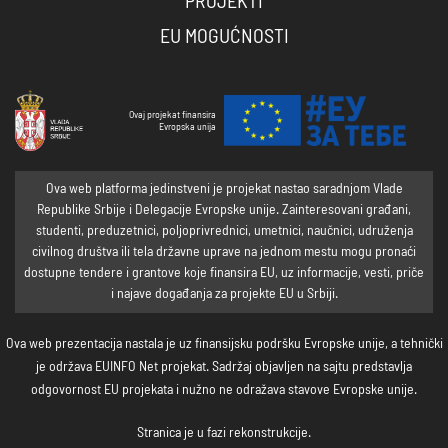
PROJEKTI
EU MOGUĆNOSTI
Ovaj projekat finansira
Evropska unija
Ova web platforma jedinstveni je projekat nastao saradnjom Vlade
Republike Srbije i Delegacije Evropske unije. Zainteresovani građani,
studenti, preduzetnici, poljoprivrednici, umetnici, naučnici, udruženja
civilnog društva ili tela državne uprave na jednom mestu mogu pronaći
dostupne tendere i grantove koje finansira EU, uz informacije, vesti, priče
i najave događanja za projekte EU u Srbiji.
Ova web prezentacija nastala je uz finansijsku podršku Evropske unije, a tehnički
je održava EUINFO Net projekat. Sadržaj objavljen na sajtu predstavlja
odgovornost EU projekata i nužno ne odražava stavove Evropske unije.
Stranica je u fazi rekonstrukcije.