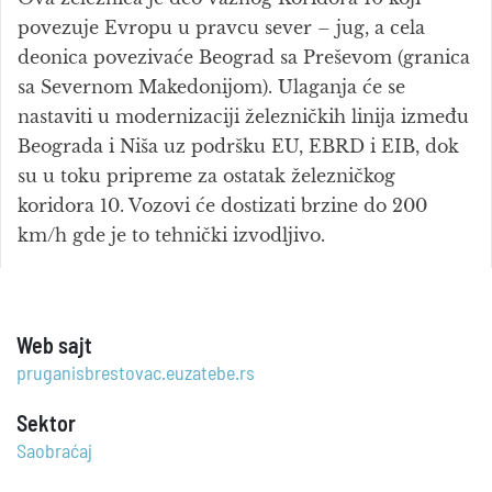
povezuje Evropu u pravcu sever – jug, a cela
deonica povezivaće Beograd sa Preševom (granica
sa Severnom Makedonijom). Ulaganja će se
nastaviti u modernizaciji železničkih linija između
Beograda i Niša uz podršku EU, EBRD i EIB, dok
su u toku pripreme za ostatak železničkog
koridora 10. Vozovi će dostizati brzine do 200
km/h gde je to tehnički izvodljivo.
Web sajt
pruganisbrestovac.euzatebe.rs
Sektor
Saobraćaj