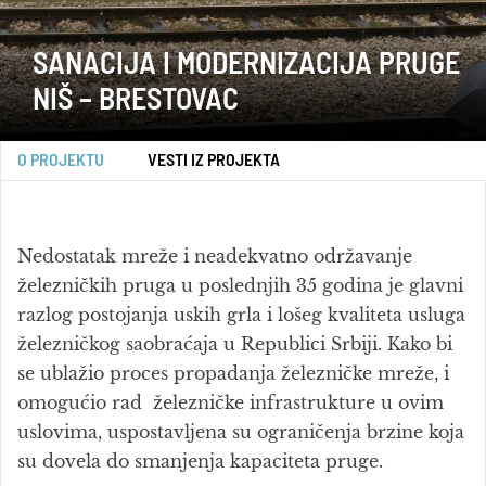
SANACIJA I MODERNIZACIJA PRUGE
NIŠ – BRESTOVAC
O PROJEKTU
VESTI IZ PROJEKTA
Nedostatak mreže i neadekvatno održavanje
železničkih pruga u poslednjih 35 godina je glavni
razlog postojanja uskih grla i lošeg kvaliteta usluga
železničkog saobraćaja u Republici Srbiji. Kako bi
se ublažio proces propadanja železničke mreže, i
omogućio rad železničke infrastrukture u ovim
uslovima, uspostavljena su ograničenja brzine koja
su dovela do smanjenja kapaciteta pruge.