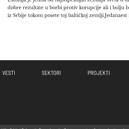
dobre rezultate u borbi protiv korupcije ali i bolju 
iz Srbije tokom posete toj baltičkoj zemlji.Jedanae
VESTI
SEKTORI
PROJEKTI