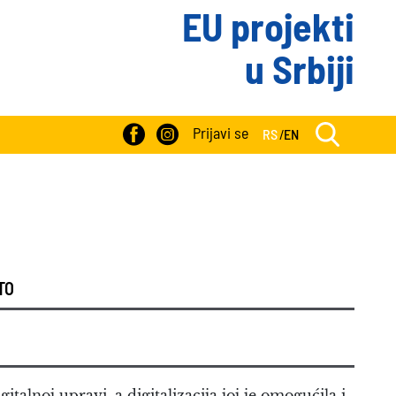
EU projekti
u Srbiji
Prijavi se
RS
/
EN
TO
italnoj upravi, a digitalizacija joj je omogućila i