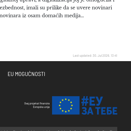
bezbednost, imali su prilike da se uvere novinari
st novinara iz osam domaćih medija…
Last updated: 30. Jul 2026. 13:41
EU MOGUĆNOSTI
Ovaj projekat finansira
Evropska unija