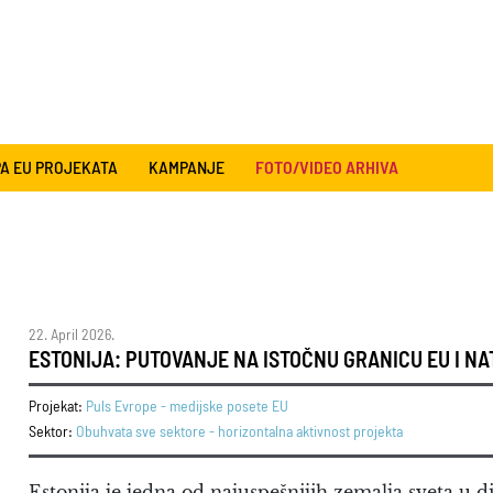
A EU PROJEKATA
KAMPANJE
FOTO/VIDEO ARHIVA
22. April 2026.
ESTONIJA: PUTOVANJE NA ISTOČNU GRANICU EU I NA
Projekat:
Puls Evrope - medijske posete EU
Sektor:
Obuhvata sve sektore - horizontalna aktivnost projekta
Estonija je jedna od najuspešnijih zemalja sveta u dig