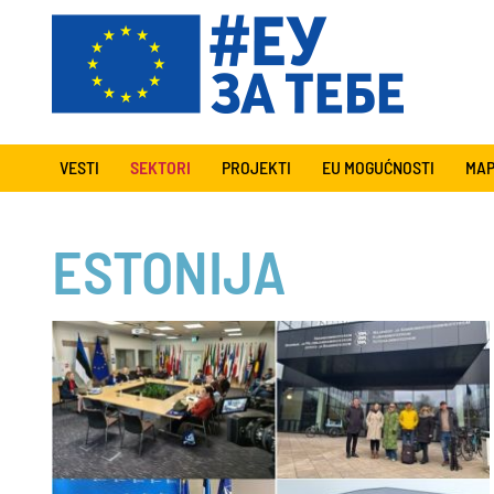
VESTI
SEKTORI
PROJEKTI
EU MOGUĆNOSTI
MAP
ESTONIJA