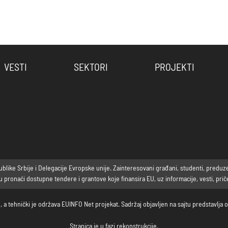
VESTI
SEKTORI
PROJEKTI
ike Srbije i Delegacije Evropske unije. Zainteresovani građani, studenti, preduzetni
ronaći dostupne tendere i grantove koje finansira EU, uz informacije, vesti, priče 
, a tehnički je održava EUINFO Net projekat. Sadržaj objavljen na sajtu predstavlj
Stranica je u fazi rekonstrukcije.