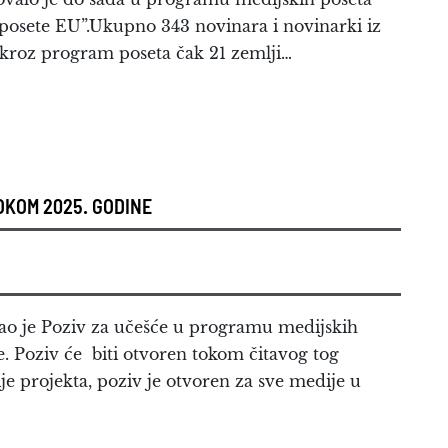
 posete EU”.Ukupno 343 novinara i novinarki iz
e kroz program poseta čak 21 zemlji…
OKOM 2025. GODINE
sao je Poziv za učešće u programu medijskih
. Poziv će biti otvoren tokom čitavog tog
 projekta, poziv je otvoren za sve medije u