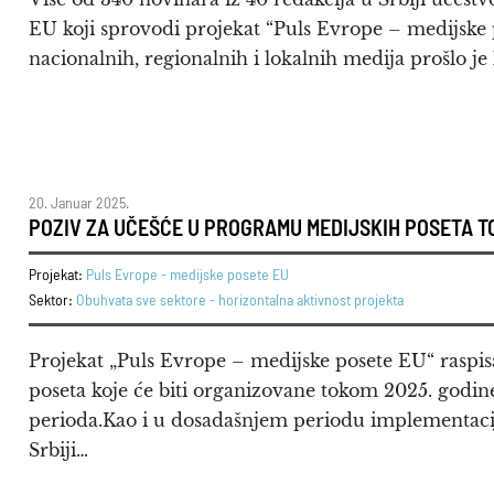
EU koji sprovodi projekat “Puls Evrope – medijske
nacionalnih, regionalnih i lokalnih medija prošlo j
20. Januar 2025.
POZIV ZA UČEŠĆE U PROGRAMU MEDIJSKIH POSETA T
Projekat:
Puls Evrope - medijske posete EU
Sektor:
Obuhvata sve sektore - horizontalna aktivnost projekta
Projekat „Puls Evrope – medijske posete EU“ raspi
poseta koje će biti organizovane tokom 2025. godine
perioda.Kao i u dosadašnjem periodu implementacije
Srbiji…