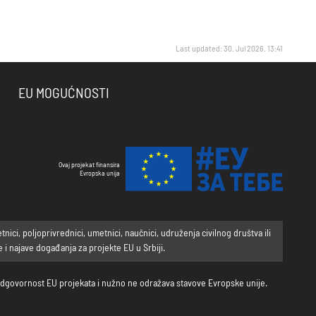
Last updated: 30. Jul 2026. 13:41
EU MOGUĆNOSTI
Ovaj projekat finansira
Evropska unija
ci, poljoprivrednici, umetnici, naučnici, udruženja civilnog društva ili
i najave događanja za projekte EU u Srbiji.
a odgovornost EU projekata i nužno ne odražava stavove Evropske unije.