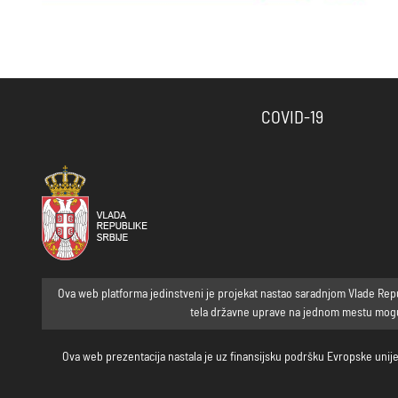
COVID-19
Ova web platforma jedinstveni je projekat nastao saradnjom Vlade Republ
tela državne uprave na jednom mestu mogu p
Ova web prezentacija nastala je uz finansijsku podršku Evropske unije