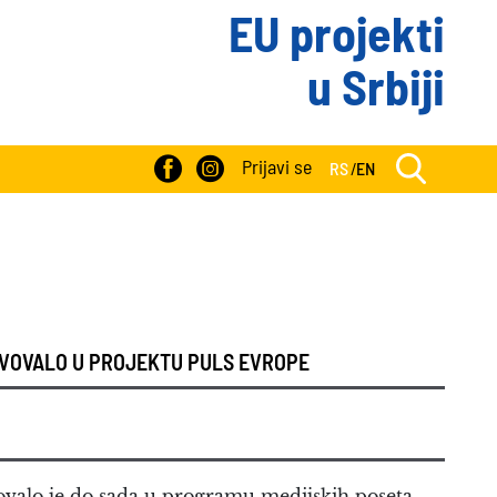
EU projekti
u Srbiji
Prijavi se
RS
/
EN
TVOVALO U PROJEKTU PULS EVROPE
vovalo je do sada u programu medijskih poseta