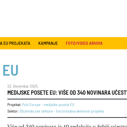
A EU PROJEKATA
KAMPANJE
FOTO/VIDEO ARHIVA
 EU
22. Decembar 2025.
MEDIJSKE POSETE EU: VIŠE OD 340 NOVINARA UČES
Projekat:
Puls Evrope - medijske posete EU
Sektor:
Obuhvata sve sektore - horizontalna aktivnost projekta
Više od 340 novinara iz 40 redakcija u Srbiji učest