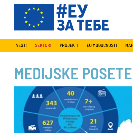
VESTI
SEKTORI
PROJEKTI
EU MOGUĆNOSTI
MAP
MEDIJSKE POSETE