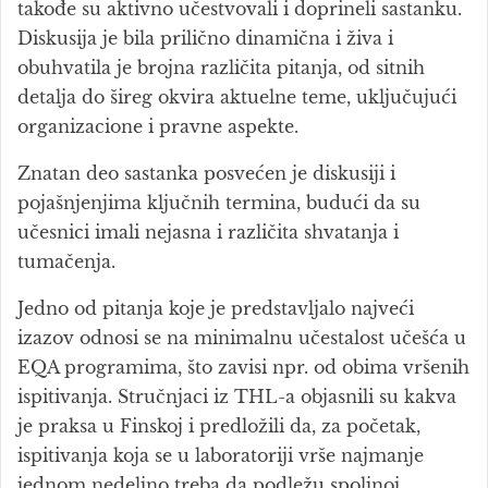
takođe su aktivno učestvovali i doprineli sastanku.
Diskusija je bila prilično dinamična i živa i
obuhvatila je brojna različita pitanja, od sitnih
detalja do šireg okvira aktuelne teme, uključujući
organizacione i pravne aspekte.
Znatan deo sastanka posvećen je diskusiji i
pojašnjenjima ključnih termina, budući da su
učesnici imali nejasna i različita shvatanja i
tumačenja.
Jedno od pitanja koje je predstavljalo najveći
izazov odnosi se na minimalnu učestalost učešća u
EQA programima, što zavisi npr. od obima vršenih
ispitivanja. Stručnjaci iz THL-a objasnili su kakva
je praksa u Finskoj i predložili da, za početak,
ispitivanja koja se u laboratoriji vrše najmanje
jednom nedeljno treba da podležu spoljnoj