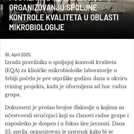
ORGANIZOVANJU SPOLJNE
KONTROLE KVALITETA U OBLASTI
MIKROBIOLOGIJE
30. April 2025.
Izrada pravilnika o spoljnjoj kontroli kvaliteta
(EQA) za kliničke mikrobiološke laboratorije u
Srbiji počelo je pre otprilike godinu dana u okviru
tvining projekta, kada je oformljena ad hoc radna
grupa.
Dokument je prošao brojne diskusije u kojima su
učestvovali stručnjaci koji su članovi radne grupe i
naposletku je dospeo i u fokus šire javnosti. Dana
25. aprila, organizovan je sastanak kako bi se