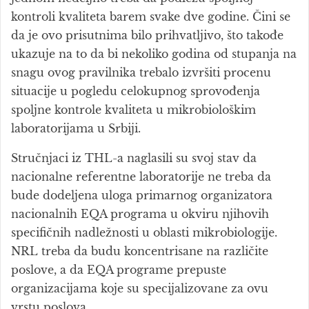
kontroli kvaliteta barem svake dve godine. Čini se
da je ovo prisutnima bilo prihvatljivo, što takođe
ukazuje na to da bi nekoliko godina od stupanja na
snagu ovog pravilnika trebalo izvršiti procenu
situacije u pogledu celokupnog sprovođenja
spoljne kontrole kvaliteta u mikrobiološkim
laboratorijama u Srbiji.
Stručnjaci iz THL-a naglasili su svoj stav da
nacionalne referentne laboratorije ne treba da
bude dodeljena uloga primarnog organizatora
nacionalnih EQA programa u okviru njihovih
specifičnih nadležnosti u oblasti mikrobiologije.
NRL treba da budu koncentrisane na različite
poslove, a da EQA programe prepuste
organizacijama koje su specijalizovane za ovu
vrstu poslova.