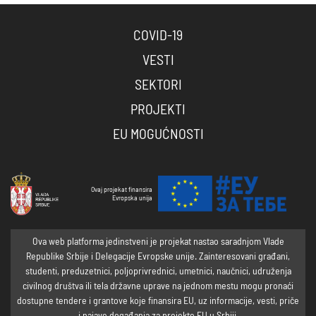
COVID-19
VESTI
SEKTORI
PROJEKTI
EU MOGUĆNOSTI
Ovaj projekat finansira
Evropska unija
Ova web platforma jedinstveni je projekat nastao saradnjom Vlade
Republike Srbije i Delegacije Evropske unije. Zainteresovani građani,
studenti, preduzetnici, poljoprivrednici, umetnici, naučnici, udruženja
civilnog društva ili tela državne uprave na jednom mestu mogu pronaći
dostupne tendere i grantove koje finansira EU, uz informacije, vesti, priče