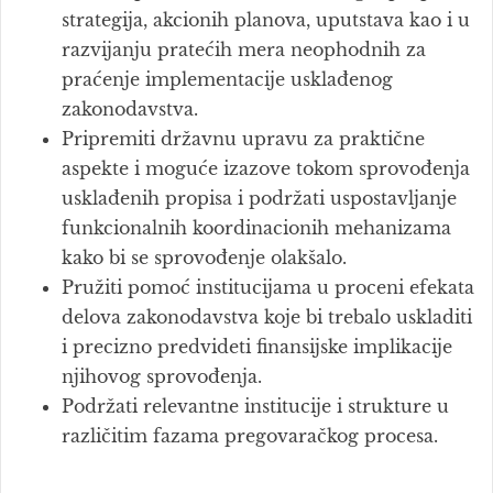
strategija, akcionih planova, uputstava kao i u
razvijanju pratećih mera neophodnih za
praćenje implementacije usklađenog
zakonodavstva.
Pripremiti državnu upravu za praktične
aspekte i moguće izazove tokom sprovođenja
usklađenih propisa i podržati uspostavljanje
funkcionalnih koordinacionih mehanizama
kako bi se sprovođenje olakšalo.
Pružiti pomoć institucijama u proceni efekata
delova zakonodavstva koje bi trebalo uskladiti
i precizno predvideti finansijske implikacije
njihovog sprovođenja.
Podržati relevantne institucije i strukture u
različitim fazama pregovaračkog procesa.