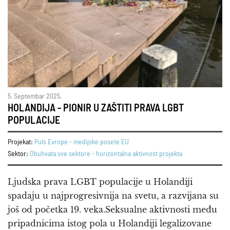
5. Septembar 2025.
HOLANDIJA - PIONIR U ZAŠTITI PRAVA LGBT
POPULACIJE
Projekat:
Puls Evrope - medijske posete EU
Sektor:
Obuhvata sve sektore - horizontalna aktivnost projekta
Ljudska prava LGBT populacije u Holandiji
spadaju u najprogresivnija na svetu, a razvijana su
još od početka 19. veka.Seksualne aktivnosti među
pripadnicima istog pola u Holandiji legalizovane