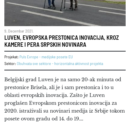
9. Decembar 2021.
LUVEN, EVROPSKA PRESTONICA INOVACIJA, KROZ
KAMERE I PERA SRPSKIH NOVINARA
Projekat:
Puls Evrope - medijske posete EU
Sektor:
Obuhvata sve sektore - horizontalna aktivnost projekta
Belgijski grad Luven je na samo 20-ak minuta od
prestonice Brisela, ali je i sam prestonica i to u
oblasti evropskih inovacija. Zašto je Luven
proglašen Evropskom prestonicom inovacija za
2020. istraživali su novinari medija iz Srbije tokom
posete ovom gradu od 14. do 19.…