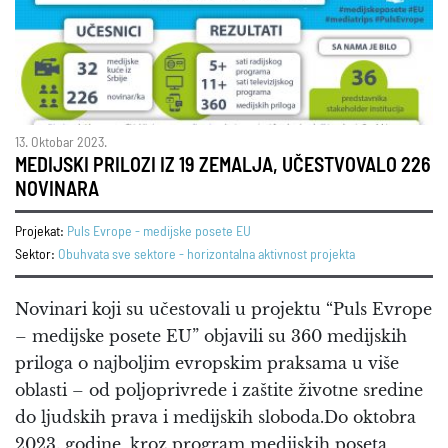
13. Oktobar 2023.
MEDIJSKI PRILOZI IZ 19 ZEMALJA, UČESTVOVALO 226
NOVINARA
Projekat:
Puls Evrope - medijske posete EU
Sektor:
Obuhvata sve sektore - horizontalna aktivnost projekta
Novinari koji su učestovali u projektu “Puls Evrope
– medijske posete EU” objavili su 360 medijskih
priloga o najboljim evropskim praksama u više
oblasti – od poljoprivrede i zaštite životne sredine
do ljudskih prava i medijskih sloboda.Do oktobra
2023. godine, kroz program medijskih poseta