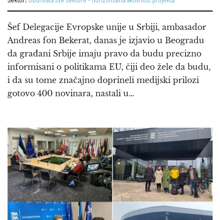
Sektor:
Obuhvata sve sektore - horizontalna aktivnost projekta
Šef Delegacije Evropske unije u Srbiji, ambasador
Andreas fon Bekerat, danas je izjavio u Beogradu
da građani Srbije imaju pravo da budu precizno
informisani o politikama EU, čiji deo žele da budu,
i da su tome značajno doprineli medijski prilozi
gotovo 400 novinara, nastali u…