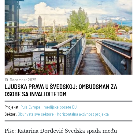
10. Decembar 2025.
LJUDSKA PRAVA U ŠVEDSKOJ: OMBUDSMAN ZA
OSOBE SA INVALIDITETOM
Projekat:
Puls Evrope - medijske posete EU
Sektor:
Obuhvata sve sektore - horizontalna aktivnost projekta
Piše: Katarina Đorđević Švedska spada među