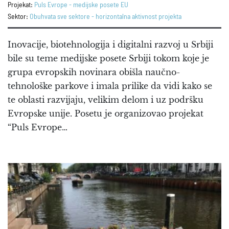
Projekat:
Puls Evrope - medijske posete EU
Sektor:
Obuhvata sve sektore - horizontalna aktivnost projekta
Inovacije, biotehnologija i digitalni razvoj u Srbiji
bile su teme medijske posete Srbiji tokom koje je
grupa evropskih novinara obišla naučno-
tehnološke parkove i imala prilike da vidi kako se
te oblasti razvijaju, velikim delom i uz podršku
Evropske unije. Posetu je organizovao projekat
“Puls Evrope…