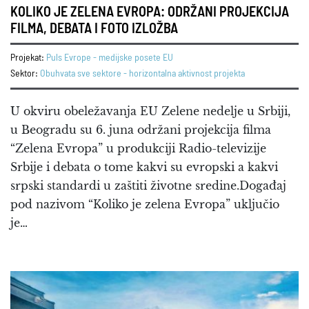
KOLIKO JE ZELENA EVROPA: ODRŽANI PROJEKCIJA
FILMA, DEBATA I FOTO IZLOŽBA
Projekat:
Puls Evrope - medijske posete EU
Sektor:
Obuhvata sve sektore - horizontalna aktivnost projekta
U okviru obeležavanja EU Zelene nedelje u Srbiji,
u Beogradu su 6. juna održani projekcija filma
“Zelena Evropa” u produkciji Radio-televizije
Srbije i debata o tome kakvi su evropski a kakvi
srpski standardi u zaštiti životne sredine.Događaj
pod nazivom “Koliko je zelena Evropa” uključio
je…