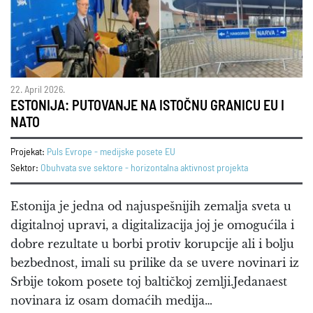
22. April 2026.
ESTONIJA: PUTOVANJE NA ISTOČNU GRANICU EU I
NATO
Projekat:
Puls Evrope - medijske posete EU
Sektor:
Obuhvata sve sektore - horizontalna aktivnost projekta
Estonija je jedna od najuspešnijih zemalja sveta u
digitalnoj upravi, a digitalizacija joj je omogućila i
dobre rezultate u borbi protiv korupcije ali i bolju
bezbednost, imali su prilike da se uvere novinari iz
Srbije tokom posete toj baltičkoj zemlji.Jedanaest
novinara iz osam domaćih medija…