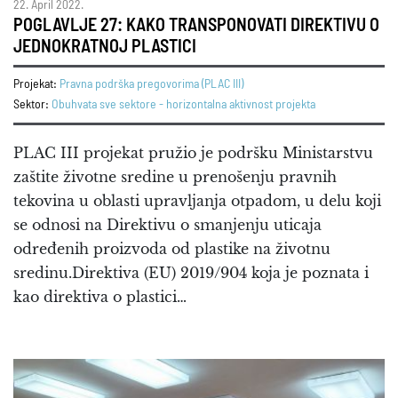
22. April 2022.
POGLAVLJE 27: KAKO TRANSPONOVATI DIREKTIVU O
JEDNOKRATNOJ PLASTICI
Projekat:
Pravna podrška pregovorima (PLAC III)
Sektor:
Obuhvata sve sektore - horizontalna aktivnost projekta
PLAC III projekat pružio je podršku Ministarstvu
zaštite životne sredine u prenošenju pravnih
tekovina u oblasti upravljanja otpadom, u delu koji
se odnosi na Direktivu o smanjenju uticaja
određenih proizvoda od plastike na životnu
sredinu.Direktiva (EU) 2019/904 koja je poznata i
kao direktiva o plastici…