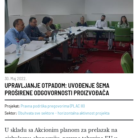
30. Maj 2022.
UPRAVLJANJE OTPADOM: UVOĐENJE ŠEMA
PROŠIRENE ODGOVORNOSTI PROIZVOĐAČA
Projekat:
Pravna podrška pregovorima (PLAC III)
Sektor:
Obuhvata sve sektore - horizontalna aktivnost projekta
U skladu sa Akcionim planom za prelazak na