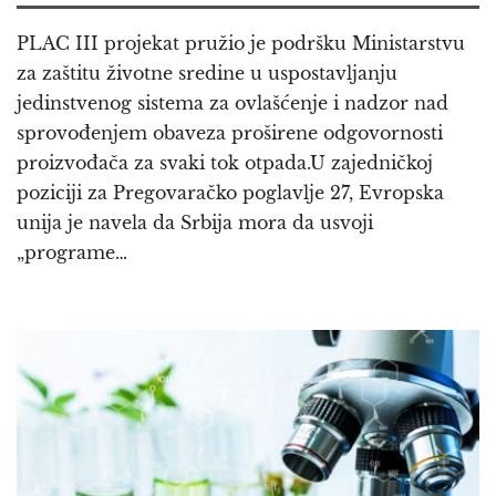
PLAC III projekat pružio je podršku Ministarstvu
za zaštitu životne sredine u uspostavljanju
jedinstvenog sistema za ovlašćenje i nadzor nad
sprovođenjem obaveza proširene odgovornosti
proizvođača za svaki tok otpada.U zajedničkoj
poziciji za Pregovaračko poglavlje 27, Evropska
unija je navela da Srbija mora da usvoji
„programe…