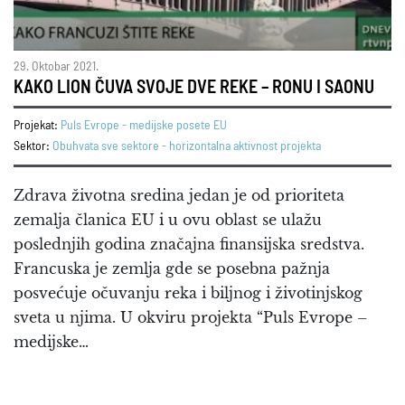
29. Oktobar 2021.
KAKO LION ČUVA SVOJE DVE REKE – RONU I SAONU
Projekat:
Puls Evrope - medijske posete EU
Sektor:
Obuhvata sve sektore - horizontalna aktivnost projekta
Zdrava životna sredina jedan je od prioriteta
zemalja članica EU i u ovu oblast se ulažu
poslednjih godina značajna finansijska sredstva.
Francuska je zemlja gde se posebna pažnja
posvećuje očuvanju reka i biljnog i životinjskog
sveta u njima. U okviru projekta “Puls Evrope –
medijske…