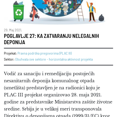
29. Maj 2021.
POGLAVLJE 27: KA ZATVARANJU NELEGALNIH
DEPONIJA
Projekat:
Pravna podrška pregovorima (PLAC III)
Sektor:
Obuhvata sve sektore - horizontalna aktivnost projekta
Vodič za sanaciju i remedijaciju postojećih
nesanitarnih deponija komunalnog otpada
(smetlišta) predstavljen je na radionici koju je
PLAC III projekat organizovao 28. maja 2021.
godine za predstavnike Ministarstva zaštite životne
sredine. Srbija je u velikoj meri transponovala
Direktivu o deponijama otpada (1999/31/EC) kroz