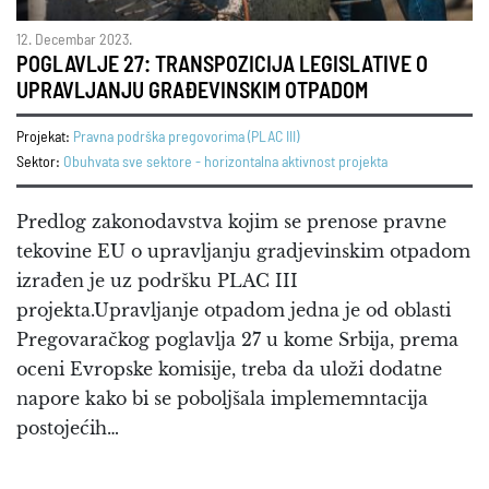
12. Decembar 2023.
POGLAVLJE 27: TRANSPOZICIJA LEGISLATIVE O
UPRAVLJANJU GRAĐEVINSKIM OTPADOM
Projekat:
Pravna podrška pregovorima (PLAC III)
Sektor:
Obuhvata sve sektore - horizontalna aktivnost projekta
Predlog zakonodavstva kojim se prenose pravne
tekovine EU o upravljanju gradjevinskim otpadom
izrađen je uz podršku PLAC III
projekta.Upravljanje otpadom jedna je od oblasti
Pregovaračkog poglavlja 27 u kome Srbija, prema
oceni Evropske komisije, treba da uloži dodatne
napore kako bi se poboljšala implememntacija
postojećih…