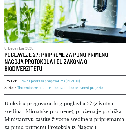
8. Decembar 2020.
POGLAVLJE 27: PRIPREME ZA PUNU PRIMENU
NAGOJA PROTOKOLA I EU ZAKONA O
BIODIVERZITETU
Projekat:
Pravna podrška pregovorima (PLAC III)
Sektor:
Obuhvata sve sektore - horizontalna aktivnost projekta
U okviru pregovaračkog poglavlja 27 (Životna
sredina i klimatske promene), pružena je podrška
Ministarstvu zaštite životne sredine u pripremama
za punu primenu Protokola iz Nagoje i