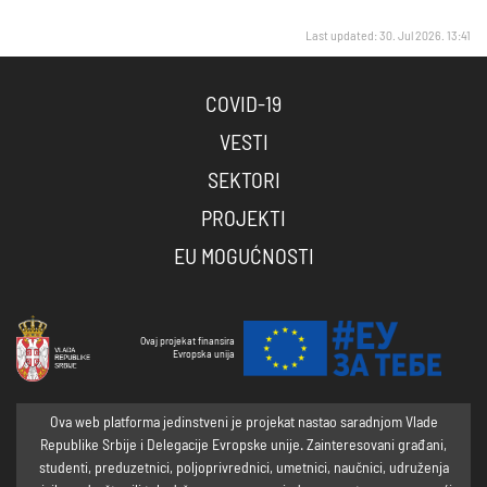
Last updated: 30. Jul 2026. 13:41
COVID-19
VESTI
SEKTORI
PROJEKTI
EU MOGUĆNOSTI
Ovaj projekat finansira
Evropska unija
Ova web platforma jedinstveni je projekat nastao saradnjom Vlade
Republike Srbije i Delegacije Evropske unije. Zainteresovani građani,
studenti, preduzetnici, poljoprivrednici, umetnici, naučnici, udruženja