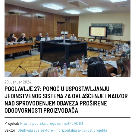
29. Januar 2024.
POGLAVLJE 27: POMOĆ U USPOSTAVLJANJU
JEDINSTVENOG SISTEMA ZA OVLAŠĆENJE I NADZOR
NAD SPROVOĐENJEM OBAVEZA PROŠIRENE
ODGOVORNOSTI PROIZVOĐAČA
Projekat:
Pravna podrška pregovorima (PLAC III)
Sektor:
Obuhvata sve sektore - horizontalna aktivnost projekta