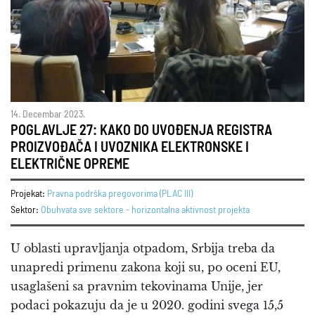
14. Decembar 2023.
POGLAVLJE 27: KAKO DO UVOĐENJA REGISTRA
PROIZVOĐAČA I UVOZNIKA ELEKTRONSKE I
ELEKTRIČNE OPREME
Projekat:
Pravna podrška pregovorima (PLAC III)
Sektor:
Obuhvata sve sektore - horizontalna aktivnost projekta
U oblasti upravljanja otpadom, Srbija treba da
unapredi primenu zakona koji su, po oceni EU,
usaglašeni sa pravnim tekovinama Unije, jer
podaci pokazuju da je u 2020. godini svega 15,5