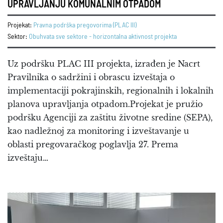
UPRAVLJANJU KOMUNALNIM OTPADOM
Projekat:
Pravna podrška pregovorima (PLAC III)
Sektor:
Obuhvata sve sektore - horizontalna aktivnost projekta
Uz podršku PLAC III projekta, izrađen je Nacrt
Pravilnika o sadržini i obrascu izveštaja o
implementaciji pokrajinskih, regionalnih i lokalnih
planova upravljanja otpadom.Projekat je pružio
podršku Agenciji za zaštitu životne sredine (SEPA),
kao nadležnoj za monitoring i izveštavanje u
oblasti pregovaračkog poglavlja 27. Prema
izveštaju…