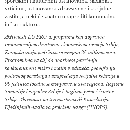
sportskim i kulturnim ustanovama, školama i
vrtićima, ustanovama zdravstvene i socijalne
zaštite, a neki će znatno unaprediti komunalnu
infrastrukturu.
Aktivnosti EU PRO-a, programa koji doprinosi
ravnomernijem društveno-ekonomskom razvoju Srbije,
Evropska unija podržava sa ukupno 25 miliona evra.
Program ima za cilj da doprinese povećanju
konkurentnosti mikro i malih preduzeća, poboljšanju
poslovnog okruženja i unapređenju socijalne kohezije u
99 jedinica lokalne samouprave, u dva regiona: Regionu
Šumadije i zapadne Srbije i Regionu južne i istočne
Srbije. Aktivnosti na terenu sprovodi Kancelarija
Ujedinjenih nacija za projektne usluge (UNOPS).