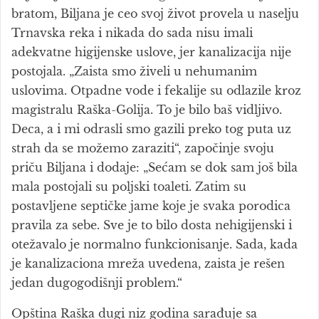
bratom, Biljana je ceo svoj život provela u naselju
Trnavska reka i nikada do sada nisu imali
adekvatne higijenske uslove, jer kanalizacija nije
postojala. „Zaista smo živeli u nehumanim
uslovima. Otpadne vode i fekalije su odlazile kroz
magistralu Raška-Golija. To je bilo baš vidljivo.
Deca, a i mi odrasli smo gazili preko tog puta uz
strah da se možemo zaraziti“, započinje svoju
priču Biljana i dodaje: „Sećam se dok sam još bila
mala postojali su poljski toaleti. Zatim su
postavljene septičke jame koje je svaka porodica
pravila za sebe. Sve je to bilo dosta nehigijenski i
otežavalo je normalno funkcionisanje. Sada, kada
je kanalizaciona mreža uvedena, zaista je rešen
jedan dugogodišnji problem.“
Opština Raška dugi niz godina sarađuje sa