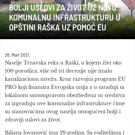
BOLJI USLOVI ZA ŽIVOT UZ NOVU
KOMUNALNU INFRASTRUKTURU U
OPŠTINI RAŠKA UZ POMOĆ EU
26. Mart 2021.
Naselje Trnavska reka u Raški, u kojem živi oko
100 porodica, više od tri decenije nije imalo
kanalizacionu mrežu. Kroz razvojni program EU
PRO koji finansira Evropska unija a u saradnji sa
lokalnom samoupravom obezbeđena su sredstva
za izgradnju ove komunalne infrastrukture čime
su stanovnicima ovog naselja omogućeni bolji i
zdraviji uslovi za život.
Biljana Jovanović ima 29 godina. Sa roditeljima i