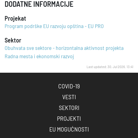
DODATNE INFORMACIJE
Projekat
Program podrške EU razvoju opština - EU PRO
Sektor
Obuhvata sve sektore - horizontalna aktivnost projekta
Radna mesta i ekonomski razvoj
Last updated: 30. Jul 2026. 13:41
COVID-19
VESTI
SEKTORI
PROJEKTI
EU MOGUĆNOSTI