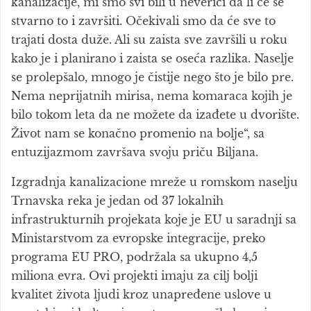
kanalizacije, mi smo svi bili u neverici da li će se
stvarno to i završiti. Očekivali smo da će sve to
trajati dosta duže. Ali su zaista sve završili u roku
kako je i planirano i zaista se oseća razlika. Naselje
se prolepšalo, mnogo je čistije nego što je bilo pre.
Nema neprijatnih mirisa, nema komaraca kojih je
bilo tokom leta da ne možete da izađete u dvorište.
Život nam se konačno promenio na bolje“, sa
entuzijazmom završava svoju priču Biljana.
Izgradnja kanalizacione mreže u romskom naselju
Trnavska reka je jedan od 37 lokalnih
infrastrukturnih projekata koje je EU u saradnji sa
Ministarstvom za evropske integracije, preko
programa EU PRO, podržala sa ukupno 4,5
miliona evra. Ovi projekti imaju za cilj bolji
kvalitet života ljudi kroz unapređene uslove u