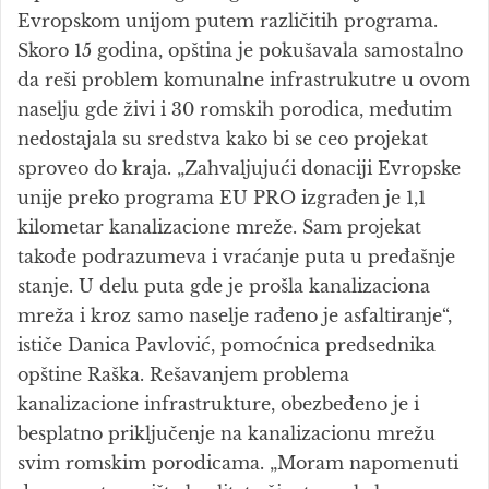
Evropskom unijom putem različitih programa.
Skoro 15 godina, opština je pokušavala samostalno
da reši problem komunalne infrastrukutre u ovom
naselju gde živi i 30 romskih porodica, međutim
nedostajala su sredstva kako bi se ceo projekat
sproveo do kraja. „Zahvaljujući donaciji Evropske
unije preko programa EU PRO izgrađen je 1,1
kilometar kanalizacione mreže. Sam projekat
takođe podrazumeva i vraćanje puta u pređašnje
stanje. U delu puta gde je prošla kanalizaciona
mreža i kroz samo naselje rađeno je asfaltiranje“,
ističe Danica Pavlović, pomoćnica predsednika
opštine Raška. Rešavanjem problema
kanalizacione infrastrukture, obezbeđeno je i
besplatno priključenje na kanalizacionu mrežu
svim romskim porodicama. „Moram napomenuti