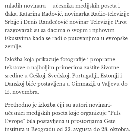
mladih novinara – učesnika medijskih poseta i
đaka. Katarina Radović, novinarka Radio-televizije
Srbije i Denis Ranđečović novinar Televizije Pirot
razgovarali su sa đacima o svojim i njihovim
iskustvima kada se radi o putovanjima u evropske
zemlje.
Izložba koja prikazuje fotografije i propratne
tekstove o najboljim primerima zaštite životne
sredine u Češkoj, Švedskoj, Portugaliji, Estoniji i
Danskoj biće postavljena u Gimnaziji u Valjevu do
15. novembra.
Prethodno je izložba čiji su autori novinari-
učesnici medijskih poseta koje organizuje “Puls
Evrope” bila postavljena u prostorijama Gete
instituta u Beogradu od 22. avgusta do 28. oktobra.