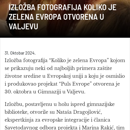
IZLOŽBA FOTOGRAFIJA KOLIKO JE
ZELENA EVROPA OTVORENA U
VALJEVU
31. Oktobar 2024.
Izložba fotografija “Koliko je zelena Evropa” kojom
se prikazuju neki od najboljih primera zaštite
životne sredine u Evropskoj uniji a koju je osmislio
i produkovao projekat “Puls Evrope” otvorena je
30. oktobra u Gimnaziji u Valjevu.
Izložbu, postavljenu u holu ispred gimnazijske
biblioteke, otvorile su Nataša Dragojlović,
ekspertkinja za evropske integracije i članica
Savetodavnog odbora projekta i Marina Rakić, tim