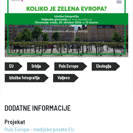
EU
Srbija
Puls Evrope
Ekologija
Izložba fotografija
Valjevo
DODATNE INFORMACIJE
Projekat
Puls Evrope - medijske posete EU