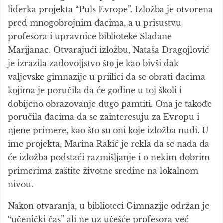
liderka projekta “Puls Evrope”. Izložba je otvorena
pred mnogobrojnim đacima, a u prisustvu
profesora i upravnice biblioteke Slađane
Marijanac. Otvarajući izložbu, Nataša Dragojlović
je izrazila zadovoljstvo što je kao bivši đak
valjevske gimnazije u priilici da se obrati đacima
kojima je poručila da će godine u toj školi i
dobijeno obrazovanje dugo pamtiti. Ona je takođe
poručila đacima da se zainteresuju za Evropu i
njene primere, kao što su oni koje izložba nudi. U
ime projekta, Marina Rakić je rekla da se nada da
će izložba podstaći razmišljanje i o nekim dobrim
primerima zaštite životne sredine na lokalnom
nivou.
Nakon otvaranja, u biblioteci Gimnazije održan je
“učenički čas” ali ne uz učešće profesora već