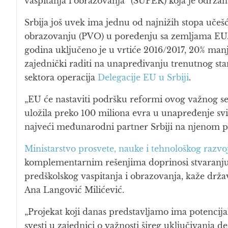
vaspitanja i obrazovanja“ (SUPER) koja je održan
Srbija još uvek ima jednu od najnižih stopa učeš
obrazovanju (PVO) u poređenju sa zemljama EU. 
godina uključeno je u vrtiće 2016/2017, 20% ma
zajednički raditi na unapređivanju trenutnog sta
sektora operacija
Delegacije EU u Srbiji
.
„EU će nastaviti podršku reformi ovog važnog se
uložila preko 100 miliona evra u unapređenje svih
najveći međunarodni partner Srbiji na njenom pu
Ministarstvo prosvete, nauke i tehnološkog razvo
komplementarnim rešenjima doprinosi stvaranju 
predškolskog vaspitanja i obrazovanja, kaže drž
Ana Langović Milićević.
„Projekat koji danas predstavljamo ima potencij
svesti u zajednici o važnosti šireg uključivanja 