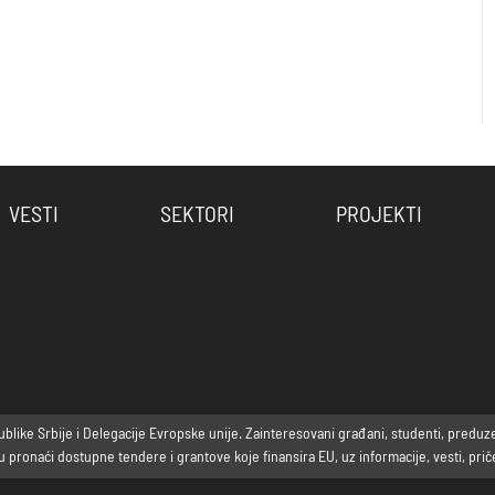
VESTI
SEKTORI
PROJEKTI
ike Srbije i Delegacije Evropske unije. Zainteresovani građani, studenti, preduzetni
ronaći dostupne tendere i grantove koje finansira EU, uz informacije, vesti, priče 