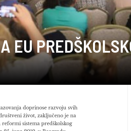
A EU PREDŠKOLSK
razovanja doprinose razvoju svih
 društveni život, zaključeno je na
 reformi sistema predškolskog