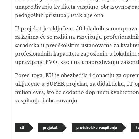
unapređivanju kvaliteta vaspitno-obrazovnog 
pedagoških pristupa“, istakla je ona.
U projekat je uključeno 50 lokalnih samouprava 
sa kojima će se raditi na razvijanju profesionaln
saradnika u predškolskim ustanovama za kvalitet
profesionalnih kapaciteta zaposlenih u lokalnim
upravljanje PVO, kao i na unapređivanju zakonsko
Pored toga, EU je obezbedila i donaciju za opre
uključene u SUPER projekat, za didaktičku, IT o
milion evra, što će dodatno doprineti kvalitet
vaspitanju i obrazovanju.
EU
projekat
predškolsko vaspitanje
k