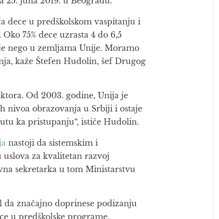
a 25. juna 2019. u Beogradu.
ća dece u predškolskom vaspitanju i
Oko 75% dece uzrasta 4 do 6,5
nje nego u zemljama Unije. Moramo
nja, kaže
Štefen Hudolin,
šef Drugog
ktora. Od 2003. godine, Unija je
 nivoa obrazovanja u Srbiji i ostaje
tu ka pristupanju“, ističe Hudolin.
ja
nastoji da sistemskim i
uslova za kvalitetan razvoj
avna sekretarka u tom Ministarstvu
al da značajno doprinese podizanju
dece u predškolske programe,