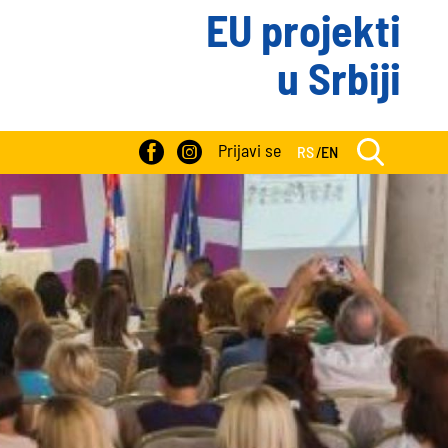
EU projekti
u Srbiji
Prijavi se
RS
/
EN