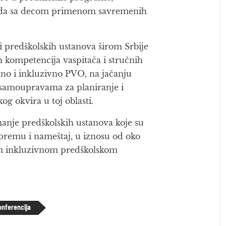
rada sa decom primenom savremenih
i predškolskih ustanova širom Srbije
ih kompetencija vaspitača i stručnih
no i inkluzivno PVO, na jačanju
 samoupravama za planiranje i
g okvira u toj oblasti.
manje predškolskih ustanova koje su
premu i nameštaj, u iznosu od oko
nom inkluzivnom predškolskom
onferencija