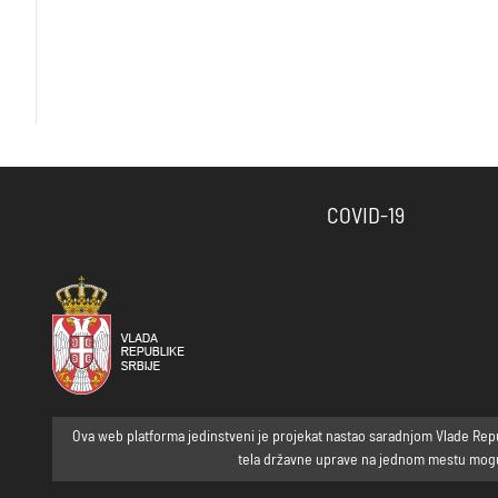
COVID-19
Ova web platforma jedinstveni je projekat nastao saradnjom Vlade Republ
tela državne uprave na jednom mestu mogu p