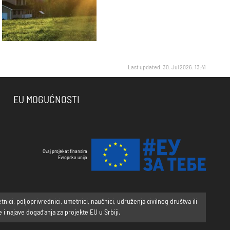
Last updated: 30. Jul 2026. 13:41
EU MOGUĆNOSTI
Ovaj projekat finansira
Evropska unija
ci, poljoprivrednici, umetnici, naučnici, udruženja civilnog društva ili
i najave događanja za projekte EU u Srbiji.