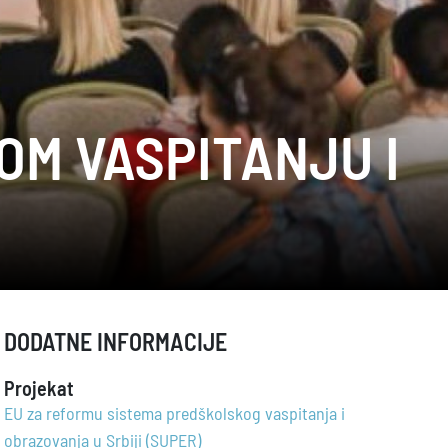
OM VASPITANJU I
DODATNE INFORMACIJE
Projekat
EU za reformu sistema predškolskog vaspitanja i
obrazovanja u Srbiji (SUPER)