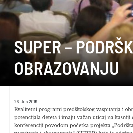
SUPER – PODRŠK
OBRAZOVANJU
26. Jun 2019.
Kvalitetni programi predškolskog vaspitanja i ob
potencijala deteta i imaju važan uticaj na kasniji
konferenciji povodom početka projekta „Podrška