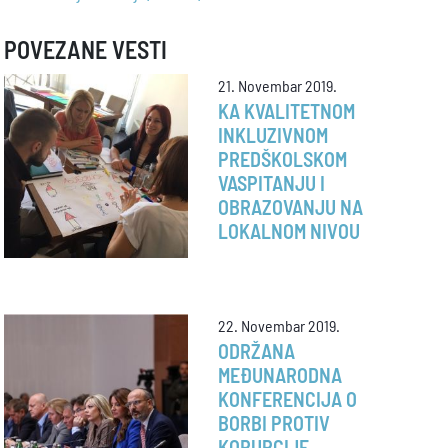
POVEZANE VESTI
21. Novembar 2019.
KA KVALITETNOM
INKLUZIVNOM
PREDŠKOLSKOM
VASPITANJU I
OBRAZOVANJU NA
LOKALNOM NIVOU
22. Novembar 2019.
ODRŽANA
MEĐUNARODNA
KONFERENCIJA O
BORBI PROTIV