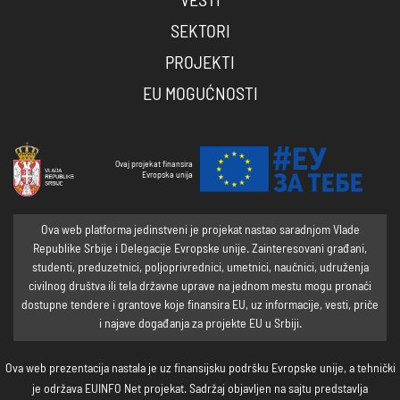
VESTI
SEKTORI
PROJEKTI
EU MOGUĆNOSTI
Ovaj projekat finansira
Evropska unija
Ova web platforma jedinstveni je projekat nastao saradnjom Vlade
Republike Srbije i Delegacije Evropske unije. Zainteresovani građani,
studenti, preduzetnici, poljoprivrednici, umetnici, naučnici, udruženja
civilnog društva ili tela državne uprave na jednom mestu mogu pronaći
dostupne tendere i grantove koje finansira EU, uz informacije, vesti, priče
i najave događanja za projekte EU u Srbiji.
Ova web prezentacija nastala je uz finansijsku podršku Evropske unije, a tehnički
je održava EUINFO Net projekat. Sadržaj objavljen na sajtu predstavlja