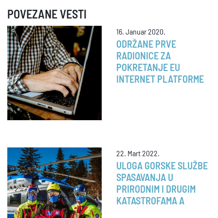
POVEZANE VESTI
16. Januar 2020.
ODRŽANE PRVE
RADIONICE ZA
POKRETANJE EU
INTERNET PLATFORME
22. Mart 2022.
ULOGA GORSKE SLUŽBE
SPASAVANJA U
PRIRODNIM I DRUGIM
KATASTROFAMA A