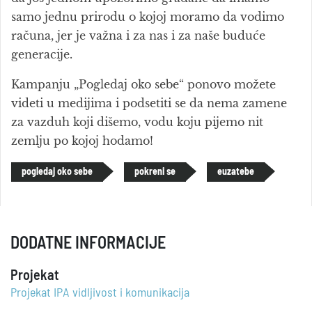
samo jednu prirodu o kojoj moramo da vodimo
računa, jer je važna i za nas i za naše buduće
generacije.
Kampanju „Pogledaj oko sebe“ ponovo možete
videti u medijima i podsetiti se da nema zamene
za vazduh koji dišemo, vodu koju pijemo nit
zemlju po kojoj hodamo!
pogledaj oko sebe
pokreni se
euzatebe
DODATNE INFORMACIJE
Projekat
Projekat IPA vidljivost i komunikacija