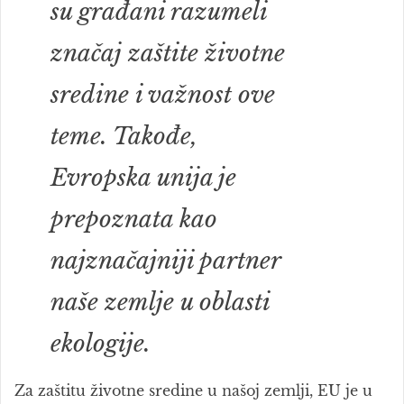
su građani razumeli
značaj zaštite životne
sredine i važnost ove
teme. Takođe,
Evropska unija je
prepoznata kao
najznačajniji partner
naše zemlje u oblasti
ekologije.
Za zaštitu životne sredine u našoj zemlji, EU je u