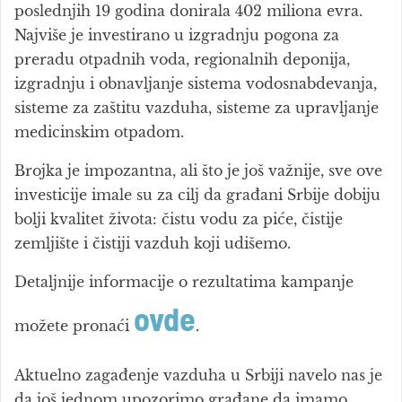
poslednjih 19 godina donirala 402 miliona evra.
Najviše je investirano u izgradnju pogona za
preradu otpadnih voda, regionalnih deponija,
izgradnju i obnavljanje sistema vodosnabdevanja,
sisteme za zaštitu vazduha, sisteme za upravljanje
medicinskim otpadom.
Brojka je impozantna, ali što je još važnije, sve ove
investicije imale su za cilj da građani Srbije dobiju
bolji kvalitet života: čistu vodu za piće, čistije
zemljište i čistiji vazduh koji udišemo.
Detaljnije informacije o rezultatima kampanje
ovde
možete pronaći
.
Aktuelno zagađenje vazduha u Srbiji navelo nas je
da još jednom upozorimo građane da imamo