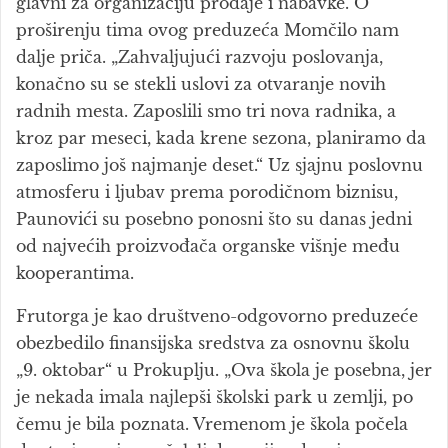
glavni za organizaciju prodaje i nabavke. O
proširenju tima ovog preduzeća Momčilo nam
dalje priča. „Zahvaljujući razvoju poslovanja,
konačno su se stekli uslovi za otvaranje novih
radnih mesta. Zaposlili smo tri nova radnika, a
kroz par meseci, kada krene sezona, planiramo da
zaposlimo još najmanje deset.“ Uz sjajnu poslovnu
atmosferu i ljubav prema porodičnom biznisu,
Paunovići su posebno ponosni što su danas jedni
od najvećih proizvođača organske višnje među
kooperantima.
Frutorga je kao društveno-odgovorno preduzeće
obezbedilo finansijska sredstva za osnovnu školu
„9. oktobar“ u Prokuplju. „Ova škola je posebna, jer
je nekada imala najlepši školski park u zemlji, po
čemu je bila poznata. Vremenom je škola počela