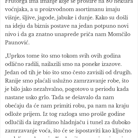
Frutorga ima imanje koje se prostire na 80 hektara
voćnjaka, a u proizvodnom asortimanu imaju
višnje, šljive, jagode, jabuke i dunje. Kako su došli
na ideju da biznis postave na jedan potpuno novi
nivo i da ga znatno unaprede priča nam Momčilo
Paunović.
„Uprkos tome što smo tokom svih ovih godina
odlično radili, nailazili smo na poneke izazove.
Jedan od tih je bio što smo često zavisili od drugih.
Ranije smo plaćali uslužno zamrzavanje robe, što
je bilo jako nezahvalno, pogotovo u periodu kada
nastane usko grlo. Tada se dešavalo da nam
obećaju da će nam primiti robu, pa nam na kraju
odlože prijem. Iz tog razloga smo prošle godine
odlučili da izgradimo hladnjaču i tunel za duboko
zamrzavanje voća, što će se ispostaviti kao ključno