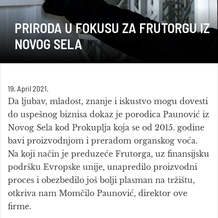
PRIRODA U FOKUSU ZA FRUTORGU IZ
NOVOG SELA
19. April 2021.
Da ljubav, mladost, znanje i iskustvo mogu dovesti
do uspešnog biznisa dokaz je porodica Paunović iz
Novog Sela kod Prokuplja koja se od 2015. godine
bavi proizvodnjom i preradom organskog voća.
Na koji način je preduzeće Frutorga, uz finansijsku
podršku Evropske unije, unapredilo proizvodni
proces i obezbedilo još bolji plasman na tržištu,
otkriva nam Momčilo Paunović, direktor ove
firme.