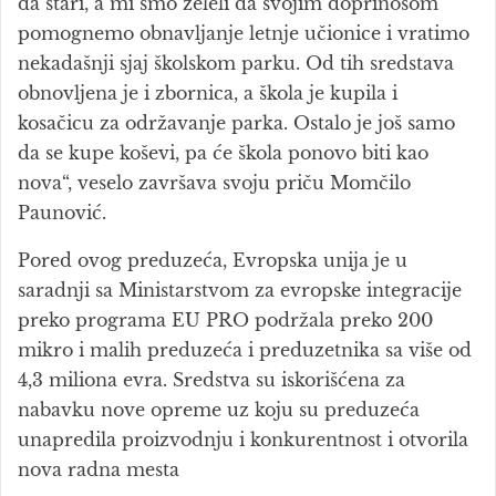
da stari, a mi smo želeli da svojim doprinosom
pomognemo obnavljanje letnje učionice i vratimo
nekadašnji sjaj školskom parku. Od tih sredstava
obnovljena je i zbornica, a škola je kupila i
kosačicu za održavanje parka. Ostalo je još samo
da se kupe koševi, pa će škola ponovo biti kao
nova“, veselo završava svoju priču Momčilo
Paunović.
Pored ovog preduzeća, Evropska unija je u
saradnji sa Ministarstvom za evropske integracije
preko programa EU PRO podržala preko 200
mikro i malih preduzeća i preduzetnika sa više od
4,3 miliona evra. Sredstva su iskorišćena za
nabavku nove opreme uz koju su preduzeća
unapredila proizvodnju i konkurentnost i otvorila
nova radna mesta