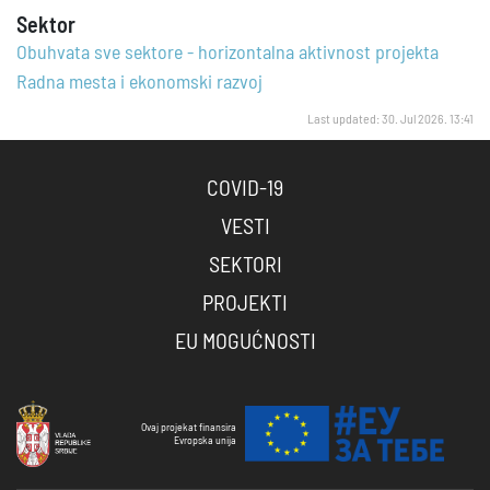
Sektor
Obuhvata sve sektore - horizontalna aktivnost projekta
Radna mesta i ekonomski razvoj
Last updated: 30. Jul 2026. 13:41
COVID-19
VESTI
SEKTORI
PROJEKTI
EU MOGUĆNOSTI
Ovaj projekat finansira
Evropska unija