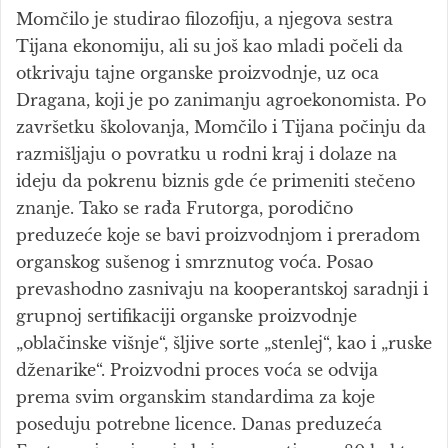
Momčilo je studirao filozofiju, a njegova sestra
Tijana ekonomiju, ali su još kao mladi počeli da
otkrivaju tajne organske proizvodnje, uz oca
Dragana, koji je po zanimanju agroekonomista. Po
završetku školovanja, Momčilo i Tijana počinju da
razmišljaju o povratku u rodni kraj i dolaze na
ideju da pokrenu biznis gde će primeniti stečeno
znanje. Tako se rađa Frutorga, porodično
preduzeće koje se bavi proizvodnjom i preradom
organskog sušenog i smrznutog voća. Posao
prevashodno zasnivaju na kooperantskoj saradnji i
grupnoj sertifikaciji organske proizvodnje
„oblačinske višnje“, šljive sorte „stenlej“, kao i „ruske
dženarike“. Proizvodni proces voća se odvija
prema svim organskim standardima za koje
poseduju potrebne licence. Danas preduzeća