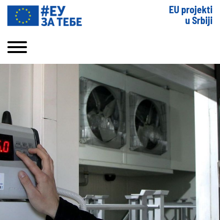
EU projekti
u Srbiji