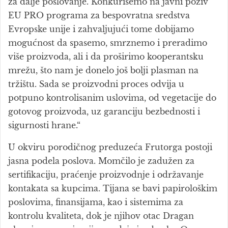
za dalje poslovanje. Konkurišemo na javni poziv
EU PRO programa za bespovratna sredstva
Evropske unije i zahvaljujući tome dobijamo
mogućnost da spasemo, smrznemo i preradimo
više proizvoda, ali i da proširimo kooperantsku
mrežu, što nam je donelo još bolji plasman na
tržištu. Sada se proizvodni proces odvija u
potpuno kontrolisanim uslovima, od vegetacije do
gotovog proizvoda, uz garanciju bezbednosti i
sigurnosti hrane.“
U okviru porodičnog preduzeća Frutorga postoji
jasna podela poslova. Momčilo je zadužen za
sertifikaciju, praćenje proizvodnje i održavanje
kontakata sa kupcima. Tijana se bavi papirološkim
poslovima, finansijama, kao i sistemima za
kontrolu kvaliteta, dok je njihov otac Dragan