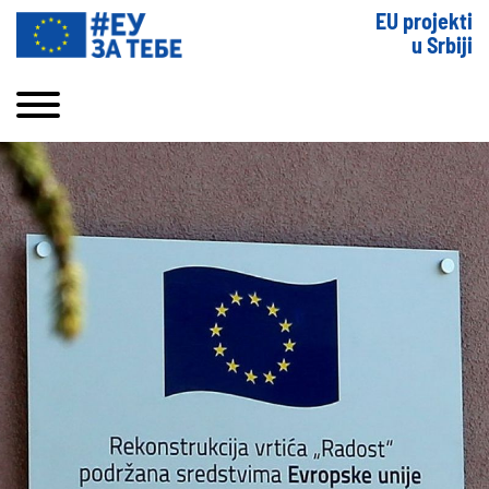
EU projekti
u Srbiji