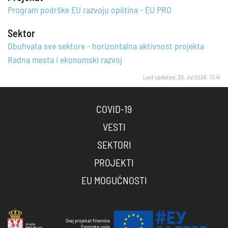
Program podrške EU razvoju opština - EU PRO
Sektor
Obuhvata sve sektore - horizontalna aktivnost projekta
Radna mesta i ekonomski razvoj
Last updated: 30. Jul 2026. 13:41
COVID-19
VESTI
SEKTORI
PROJEKTI
EU MOGUĆNOSTI
Ovaj projekat finansira
Evropska unija