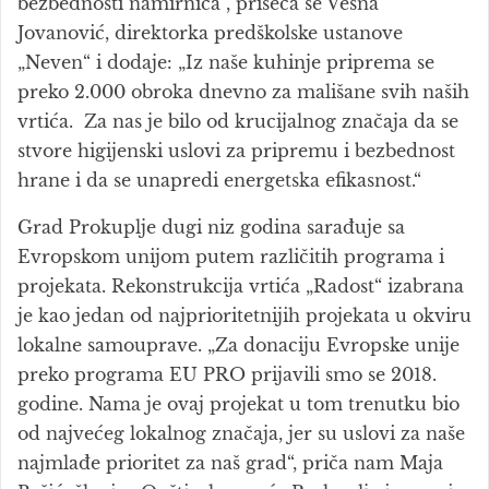
bezbednosti namirnica“, priseća se Vesna
Jovanović, direktorka predškolske ustanove
„Neven“ i dodaje: „Iz naše kuhinje priprema se
preko 2.000 obroka dnevno za mališane svih naših
vrtića. Za nas je bilo od krucijalnog značaja da se
stvore higijenski uslovi za pripremu i bezbednost
hrane i da se unapredi energetska efikasnost.“
Grad Prokuplje dugi niz godina sarađuje sa
Evropskom unijom putem različitih programa i
projekata. Rekonstrukcija vrtića „Radost“ izabrana
je kao jedan od najprioritetnijih projekata u okviru
lokalne samouprave. „Za donaciju Evropske unije
preko programa EU PRO prijavili smo se 2018.
godine. Nama je ovaj projekat u tom trenutku bio
od najvećeg lokalnog značaja, jer su uslovi za naše
najmlađe prioritet za naš grad“, priča nam Maja