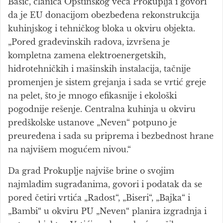
Bašić, članica Opštinskog veća Prokuplja i govori
da je EU donacijom obezbeđena rekonstrukcija
kuhinjskog i tehničkog bloka u okviru objekta.
„Pored građevinskih radova, izvršena je
kompletna zamena elektroenergetskih,
hidrotehničkih i mašinskih instalacija, tačnije
promenjen je sistem grejanja i sada se vrtić greje
na pelet, što je mnogo efikasnije i ekološki
pogodnije rešenje. Centralna kuhinja u okviru
predškolske ustanove „Neven“ potpuno je
preuređena i sada su priprema i bezbednost hrane
na najvišem mogućem nivou.“
Da grad Prokuplje najviše brine o svojim
najmlađim sugrađanima, govori i podatak da se
pored četiri vrtića „Radost“, „Biseri“, „Bajka“ i
„Bambi“ u okviru PU „Neven“ planira izgradnja i