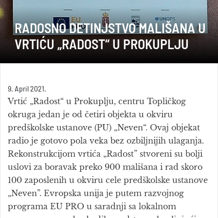
RADOSNO DETINJSTVO MALIŠANA U
VRTIĆU „RADOST“ U PROKUPLJU
9. April 2021.
Vrtić „Radost“ u Prokuplju, centru Topličkog
okruga jedan je od četiri objekta u okviru
predškolske ustanove (PU) „Neven“. Ovaj objekat
radio je gotovo pola veka bez ozbiljnijih ulaganja.
Rekonstrukcijom vrtića „Radost” stvoreni su bolji
uslovi za boravak preko 900 mališana i rad skoro
100 zaposlenih u okviru cele predškolske ustanove
„Neven”. Evropska unija je putem razvojnog
programa EU PRO u saradnji sa lokalnom