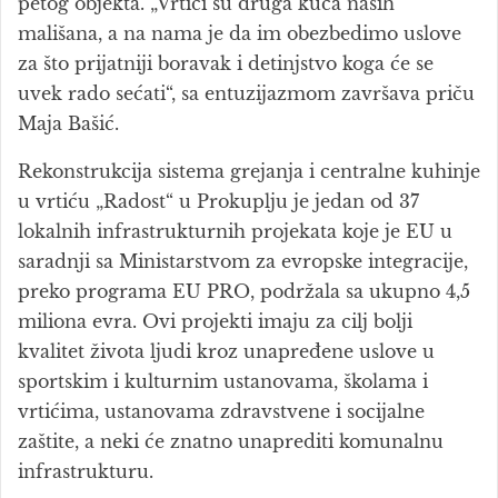
petog objekta. „Vrtići su druga kuća naših
mališana, a na nama je da im obezbedimo uslove
za što prijatniji boravak i detinjstvo koga će se
uvek rado sećati“, sa entuzijazmom završava priču
Maja Bašić.
Rekonstrukcija sistema grejanja i centralne kuhinje
u vrtiću „Radost“ u Prokuplju je jedan od 37
lokalnih infrastrukturnih projekata koje je EU u
saradnji sa Ministarstvom za evropske integracije,
preko programa EU PRO, podržala sa ukupno 4,5
miliona evra. Ovi projekti imaju za cilj bolji
kvalitet života ljudi kroz unapređene uslove u
sportskim i kulturnim ustanovama, školama i
vrtićima, ustanovama zdravstvene i socijalne
zaštite, a neki će znatno unaprediti komunalnu
infrastrukturu.