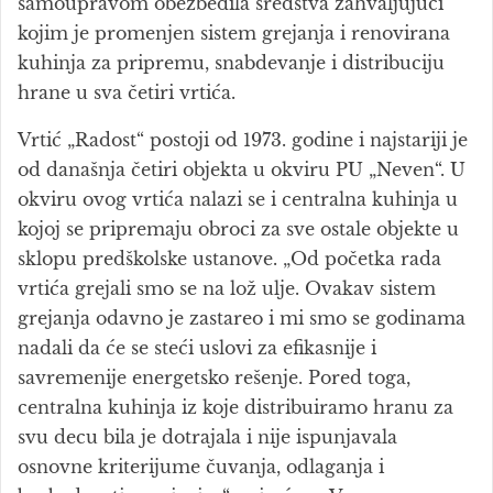
samoupravom obezbedila sredstva zahvaljujući
kojim je promenjen sistem grejanja i renovirana
kuhinja za pripremu, snabdevanje i distribuciju
hrane u sva četiri vrtića.
Vrtić „Radost“ postoji od 1973. godine i najstariji je
od današnja četiri objekta u okviru PU „Neven“. U
okviru ovog vrtića nalazi se i centralna kuhinja u
kojoj se pripremaju obroci za sve ostale objekte u
sklopu predškolske ustanove. „Od početka rada
vrtića grejali smo se na lož ulje. Ovakav sistem
grejanja odavno je zastareo i mi smo se godinama
nadali da će se steći uslovi za efikasnije i
savremenije energetsko rešenje. Pored toga,
centralna kuhinja iz koje distribuiramo hranu za
svu decu bila je dotrajala i nije ispunjavala
osnovne kriterijume čuvanja, odlaganja i