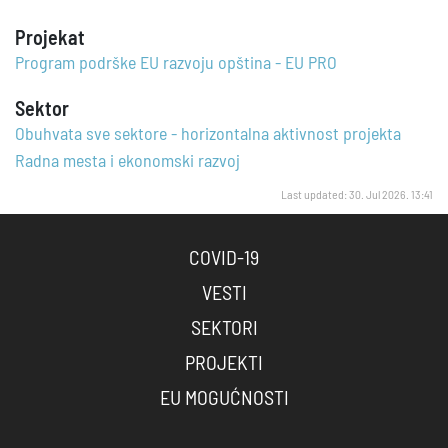
Projekat
Program podrške EU razvoju opština - EU PRO
Sektor
Obuhvata sve sektore - horizontalna aktivnost projekta
Radna mesta i ekonomski razvoj
Last updated: 30. Jul 2026. 13:41
COVID-19
VESTI
SEKTORI
PROJEKTI
EU MOGUĆNOSTI