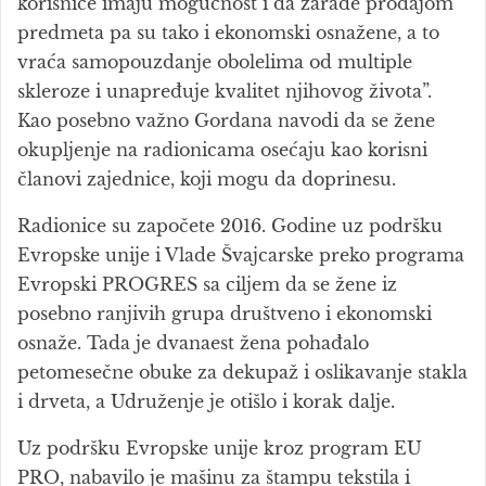
korisnice imaju mogućnost i da zarade prodajom
predmeta pa su tako i ekonomski osnažene, a to
vraća samopouzdanje obolelima od multiple
skleroze i unapređuje kvalitet njihovog života”.
Kao posebno važno Gordana navodi da se žene
okupljenje na radionicama osećaju kao korisni
članovi zajednice, koji mogu da doprinesu.
Radionice su započete 2016. Godine uz podršku
Evropske unije i Vlade Švajcarske preko programa
Evropski PROGRES sa ciljem da se žene iz
posebno ranjivih grupa društveno i ekonomski
osnaže. Tada je dvanaest žena pohađalo
petomesečne obuke za dekupaž i oslikavanje stakla
i drveta, a Udruženje je otišlo i korak dalje.
Uz podršku Evropske unije kroz program EU
PRO, nabavilo je mašinu za štampu tekstila i