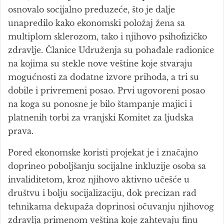
osnovalo socijalno preduzeće, što je dalje
unapredilo kako ekonomski položaj žena sa
multiplom sklerozom, tako i njihovo psihofizičko
zdravlje. Članice Udruženja su pohađale radionice
na kojima su stekle nove veštine koje stvaraju
mogućnosti za dodatne izvore prihoda, a tri su
dobile i privremeni posao. Prvi ugovoreni posao
na koga su ponosne je bilo štampanje majici i
platnenih torbi za vranjski Komitet za ljudska
prava.
Pored ekonomske koristi projekat je i značajno
doprineo poboljšanju socijalne inkluzije osoba sa
invaliditetom, kroz njihovo aktivno učešće u
društvu i bolju socijalizaciju, dok precizan rad
tehnikama dekupaža doprinosi očuvanju njihovog
zdravlja primenom veština koje zahtevaju finu