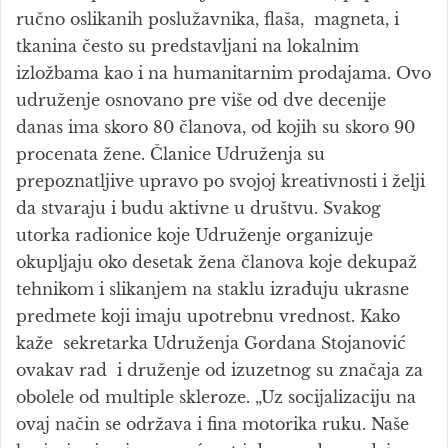
ručno oslikanih poslužavnika, flaša, magneta, i
tkanina često su predstavljani na lokalnim
izložbama kao i na humanitarnim prodajama. Ovo
udruženje osnovano pre više od dve decenije
danas ima skoro 80 članova, od kojih su skoro 90
procenata žene. Članice Udruženja su
prepoznatljive upravo po svojoj kreativnosti i želji
da stvaraju i budu aktivne u društvu. Svakog
utorka radionice koje Udruženje organizuje
okupljaju oko desetak žena članova koje dekupaž
tehnikom i slikanjem na staklu izrađuju ukrasne
predmete koji imaju upotrebnu vrednost. Kako
kaže sekretarka Udruženja Gordana Stojanović
ovakav rad i druženje od izuzetnog su značaja za
obolele od multiple skleroze. „Uz socijalizaciju na
ovaj način se održava i fina motorika ruku. Naše