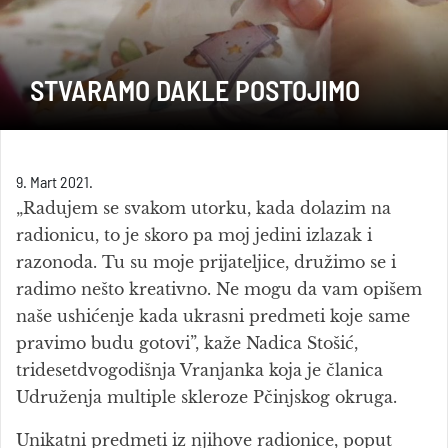
STVARAMO DAKLE POSTOJIMO
9. Mart 2021.
„Radujem se svakom utorku, kada dolazim na
radionicu, to je skoro pa moj jedini izlazak i
razonoda. Tu su moje prijateljice, družimo se i
radimo nešto kreativno. Ne mogu da vam opišem
naše ushićenje kada ukrasni predmeti koje same
pravimo budu gotovi”, kaže Nadica Stošić,
tridesetdvogodišnja Vranjanka koja je članica
Udruženja multiple skleroze Pčinjskog okruga.
Unikatni predmeti iz njihove radionice, poput