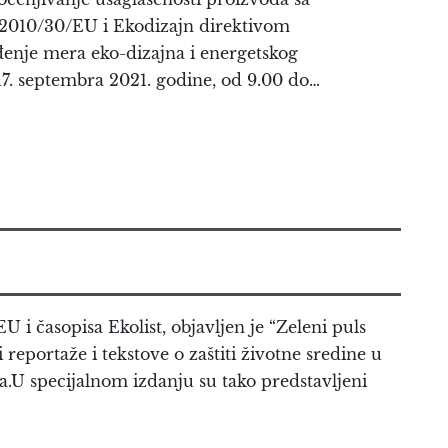
2010/30/EU i Ekodizajn direktivom
enje mera eko-dizajna i energetskog
 17. septembra 2021. godine, od 9.00 do…
 i časopisa Ekolist, objavljen je “Zeleni puls
 reportaže i tekstove o zaštiti životne sredine u
a.U specijalnom izdanju su tako predstavljeni