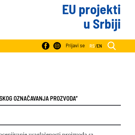
EU projekti
u Srbiji
Prijavi se
RS
/
EN
TSKOG OZNAČAVANJA PROZVODA”
 ocenjivanje usaglašenosti proizvoda sa