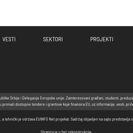
VESTI
SEKTORI
PROJEKTI
ike Srbije i Delegacije Evropske unije. Zainteresovani građani, studenti, preduzetni
ronaći dostupne tendere i grantove koje finansira EU, uz informacije, vesti, priče 
, a tehnički je održava EUINFO Net projekat. Sadržaj objavljen na sajtu predstavlj
Stranica je u fazi rekonstrukcije.