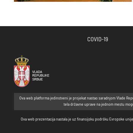
COVID-19
Ova web platforma jedinstveni je projekat nastao saradnjom Vlade Republ
tela državne uprave na jednom mestu mogu p
Ova web prezentacija nastala je uz finansijsku podršku Evropske unije