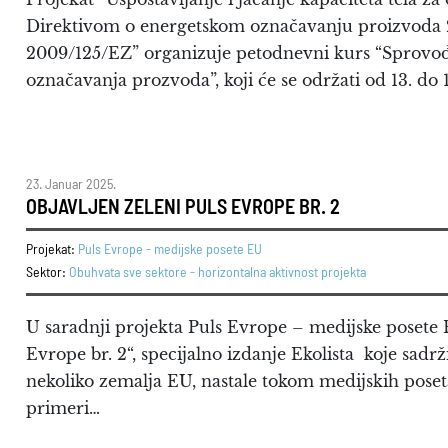
Direktivom o energetskom označavanju proizvoda 
2009/125/EZ” organizuje petodnevni kurs “Sprovođ
označavanja prozvoda”, koji će se održati od 13. do
23. Januar 2025.
OBJAVLJEN ZELENI PULS EVROPE BR. 2
Projekat:
Puls Evrope - medijske posete EU
Sektor:
Obuhvata sve sektore - horizontalna aktivnost projekta
U saradnji projekta Puls Evrope – medijske posete EU
Evrope br. 2“, specijalno izdanje Ekolista koje sadrži
nekoliko zemalja EU, nastale tokom medijskih poset
primeri…