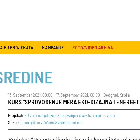
A EU PROJEKATA
KAMPANJE
FOTO/VIDEO ARHIVA
SREDINE
13. Septembar 2021. 00:00 - 17. Septembar 2021. 00:00 - Beograd, Srbija
KURS “SPROVOĐENJE MERA EKO-DIZAJNA I ENERGE
Projekat:
EU za energetsko označavanje i eko-dizajn proizvoda
Sektor:
Energetika
,
Zaštita životne sredine
Projekat “Uspostavljanje i jačanje kapaciteta tela za