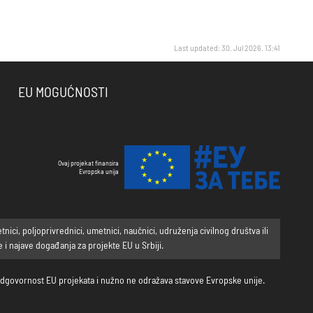
Last updated: 30. Jul 2026. 13:41
EU MOGUĆNOSTI
Ovaj projekat finansira
Evropska unija
ci, poljoprivrednici, umetnici, naučnici, udruženja civilnog društva ili
i najave događanja za projekte EU u Srbiji.
a odgovornost EU projekata i nužno ne odražava stavove Evropske unije.