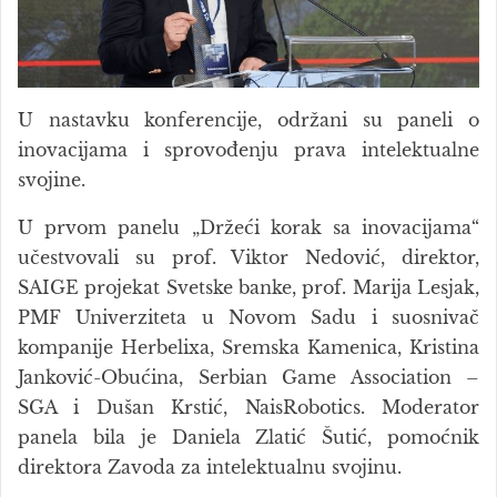
U nastavku konferencije, održani su paneli o
inovacijama i sprovođenju prava intelektualne
svojine.
U prvom panelu „Držeći korak sa inovacijama“
učestvovali su prof. Viktor Nedović, direktor,
SAIGE projekat Svetske banke, prof. Marija Lesjak,
PMF Univerziteta u Novom Sadu i suosnivač
kompanije Herbelixa, Sremska Kamenica, Kristina
Janković-Obućina, Serbian Game Association –
SGA i Dušan Krstić, NaisRobotics. Moderator
panela bila je Daniela Zlatić Šutić, pomoćnik
direktora Zavoda za intelektualnu svojinu.