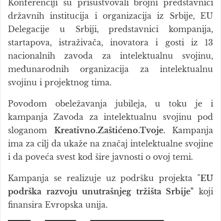
Konferenciji su prisustvovali brojni predstavnici
državnih institucija i organizacija iz Srbije, EU
Delegacije u Srbiji, predstavnici kompanija,
startapova, istraživača, inovatora i gosti iz 13
nacionalnih zavoda za intelektualnu svojinu,
međunarodnih organizacija za intelektualnu
svojinu i projektnog tima.
Povodom obeležavanja jubileja, u toku je i
kampanja Zavoda za intelektualnu svojinu pod
sloganom
Kreativno.Zaštićeno.Tvoje.
Kampanja
ima za cilj da ukaže na značaj intelektualne svojine
i da poveća svest kod šire javnosti o ovoj temi.
Kampanja se realizuje uz podršku projekta "
EU
podrška razvoju unutrašnjeg tržišta Srbije"
koji
finansira Evropska unija.