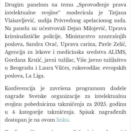
Drugim panelom na temu „Sprovođenje prava
intelektualne svojine“ moderirala je Tatjana
Vlaisavljević, sudija Privrednog apelacionog suda.
Na panelu su učestvovali Dejan Milojević, Uprava
kriminalističke policije, Ministarstvo unutrašnjih
poslova, Sandra Orač, Uprava carina, Pavle Zelić,
Agencija za lekove i medicinska sredstva ALIMS,
Gordana Krstić, javni tužilac, Više javno tužilaštvo
u Beogradu i Laura Vilčes, rukovodilac evropskih
poslova, La Liga.
Konferencija je završena programom dodele
nagrade Svetske organizacije za intelektualnu
svojinu pobednicima takmičenja za 2025. godinu
u 4 kategorije takmičenja. Spisak nagrađenih
dostupan je na ovom
linku
.