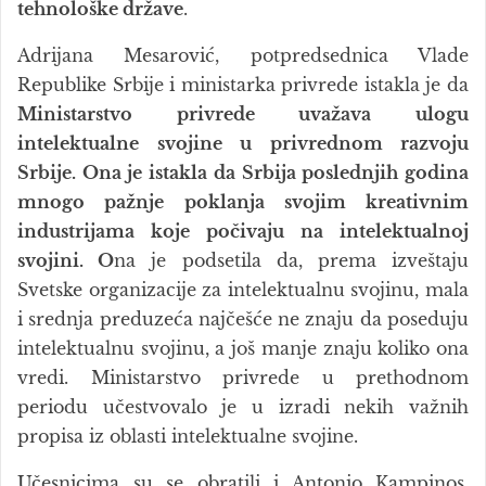
tehnološke države
.
Adrijana Mesarović, potpredsednica Vlade
Republike Srbije i ministarka privrede istakla je da
Ministarstvo privrede uvažava ulogu
intelektualne svojine u privrednom razvoju
Srbije. Ona je istakla da Srbija poslednjih godina
mnogo pažnje poklanja svojim kreativnim
industrijama koje počivaju na intelektualnoj
svojini. O
na je podsetila da, prema izveštaju
Svetske organizacije za intelektualnu svojinu, mala
i srednja preduzeća najčešće ne znaju da poseduju
intelektualnu svojinu, a još manje znaju koliko ona
vredi. Ministarstvo privrede u prethodnom
periodu učestvovalo je u izradi nekih važnih
propisa iz oblasti intelektualne svojine.
Učesnicima su se obratili i Antonio Kampinos,