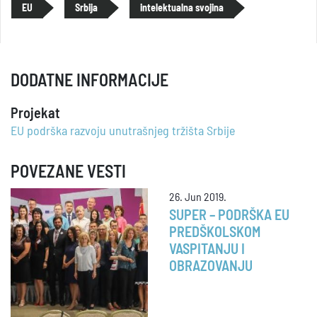
EU
Srbija
intelektualna svojina
DODATNE INFORMACIJE
Projekat
EU podrška razvoju unutrašnjeg tržišta Srbije
POVEZANE VESTI
26. Jun 2019.
SUPER – PODRŠKA EU
PREDŠKOLSKOM
VASPITANJU I
OBRAZOVANJU