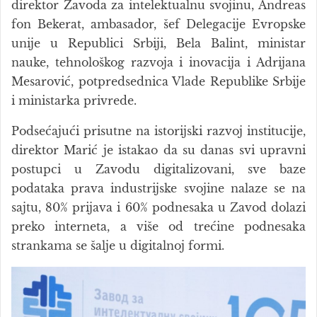
direktor Zavoda za intelektualnu svojinu, Andreas
fon Bekerat, ambasador, šef Delegacije Evropske
unije u Republici Srbiji, Bela Balint, ministar
nauke, tehnološkog razvoja i inovacija i Adrijana
Mesarović, potpredsednica Vlade Republike Srbije
i ministarka privrede.
Podsećajući prisutne na istorijski razvoj institucije,
direktor Marić je istakao da su danas svi upravni
postupci u Zavodu digitalizovani, sve baze
podataka prava industrijske svojine nalaze se na
sajtu, 80% prijava i 60% podnesaka u Zavod dolazi
preko interneta, a više od trećine podnesaka
strankama se šalje u digitalnoj formi.