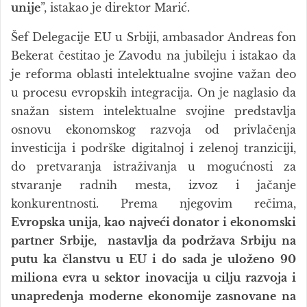
unije
”, istakao je direktor Marić.
Šef Delegacije EU u Srbiji, ambasador Andreas fon
Bekerat čestitao je Zavodu na jubileju i istakao da
je reforma oblasti intelektualne svojine važan deo
u procesu evropskih integracija. On je naglasio da
snažan sistem intelektualne svojine predstavlja
osnovu ekonomskog razvoja od privlačenja
investicija i podrške digitalnoj i zelenoj tranziciji,
do pretvaranja istraživanja u mogućnosti za
stvaranje radnih mesta, izvoz i jačanje
konkurentnosti. Prema njegovim rečima,
Evropska unija, kao najveći donator i ekonomski
partner Srbije, nastavlja da podržava Srbiju na
putu ka članstvu u EU i do sada je uloženo 90
miliona evra u sektor inovacija u cilju razvoja i
unapređenja moderne ekonomije zasnovane na