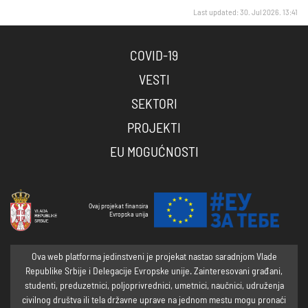
Last updated: 30. Jul 2026. 13:41
COVID-19
VESTI
SEKTORI
PROJEKTI
EU MOGUĆNOSTI
Ovaj projekat finansira
Evropska unija
Ova web platforma jedinstveni je projekat nastao saradnjom Vlade
Republike Srbije i Delegacije Evropske unije. Zainteresovani građani,
studenti, preduzetnici, poljoprivrednici, umetnici, naučnici, udruženja
civilnog društva ili tela državne uprave na jednom mestu mogu pronaći