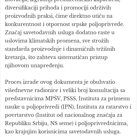
diversifikaciji prihoda i promociji održivih
proizvodnih praksi, čime direktno utiču na
konkurentnost i otpornost srpske poljoprivrede.
Značaj savetodavnih usluga dodatno raste u
uslovima klimatskih promena, sve strožih
standarda proizvodnje i dinamičnih tržišnih
kretanja, što zahteva sistematičan pristup
njihovom unapređenju.
Proces izrade ovog dokumenta je obuhvatio
višednevne radionice i veliki broj konsultacija sa
predstavnicima MPŠV, PSSS, Instituta za primenu
nauke u poljoprivredi (IPN), Instituta za ratarstvo i
povrtarstvo (Institut od nacionalnog značaja za
Republiku Srbiju, NS seme) i poljoprivrednicima,
kao krajnjim korisnicima savetodavnih usluga.