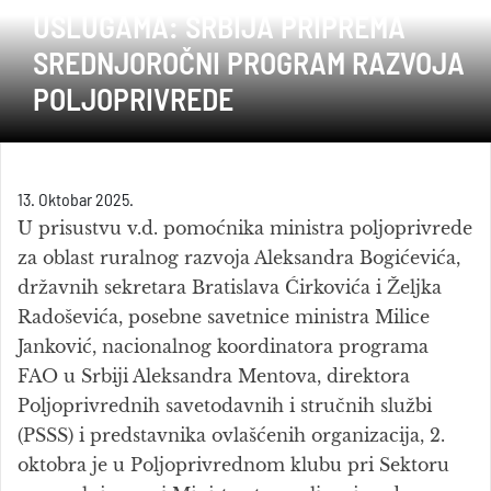
USLUGAMA: SRBIJA PRIPREMA
SREDNJOROČNI PROGRAM RAZVOJA
POLJOPRIVREDE
13. Oktobar 2025.
U prisustvu v.d. pomoćnika ministra poljoprivrede
za oblast ruralnog razvoja Aleksandra Bogićevića,
državnih sekretara Bratislava Ćirkovića i Željka
Radoševića, posebne savetnice ministra Milice
Janković, nacionalnog koordinatora programa
FAO u Srbiji Aleksandra Mentova, direktora
Poljoprivrednih savetodavnih i stručnih službi
(PSSS) i predstavnika ovlašćenih organizacija, 2.
oktobra je u Poljoprivrednom klubu pri Sektoru