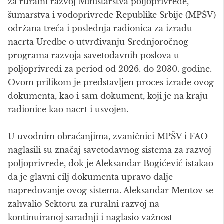
za ruralni razvoj Ministarstva poljoprivrede,
šumarstva i vodoprivrede Republike Srbije (MPŠV)
održana treća i poslednja radionica za izradu
nacrta Uredbe o utvrđivanju Srednjoročnog
programa razvoja savetodavnih poslova u
poljoprivredi za period od 2026. do 2030. godine.
Ovom prilikom je predstavljen proces izrade ovog
dokumenta, kao i sam dokument, koji je na kraju
radionice kao nacrt i usvojen.
U uvodnim obraćanjima, zvaničnici MPŠV i FAO
naglasili su značaj savetodavnog sistema za razvoj
poljoprivrede, dok je Aleksandar Bogićević istakao
da je glavni cilj dokumenta upravo dalje
napredovanje ovog sistema. Aleksandar Mentov se
zahvalio Sektoru za ruralni razvoj na
kontinuiranoj saradnji i naglasio važnost