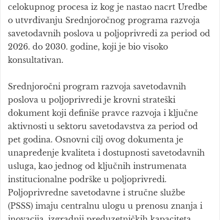
celokupnog procesa iz kog je nastao nacrt Uredbe
o utvrđivanju Srednjoročnog programa razvoja
savetodavnih poslova u poljoprivredi za period od
2026. do 2030. godine, koji je bio visoko
konsultativan.
Srednjoročni program razvoja savetodavnih
poslova u poljoprivredi je krovni strateški
dokument koji definiše pravce razvoja i ključne
aktivnosti u sektoru savetodavstva za period od
pet godina. Osnovni cilj ovog dokumenta je
unapređenje kvaliteta i dostupnosti savetodavnih
usluga, kao jednog od ključnih instrumenata
institucionalne podrške u poljoprivredi.
Poljoprivredne savetodavne i stručne službe
(PSSS) imaju centralnu ulogu u prenosu znanja i
inovacija, izgradnji preduzetničkih kapaciteta,