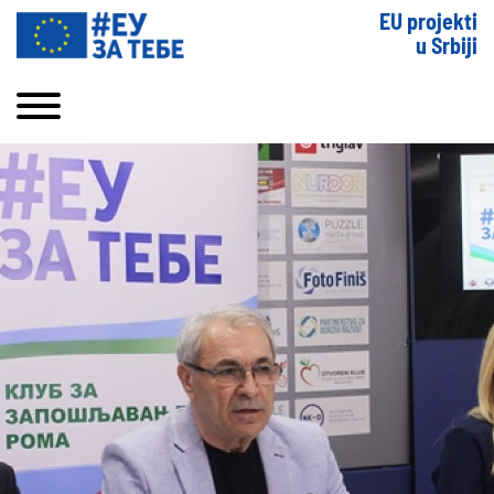
EU projekti
u Srbiji