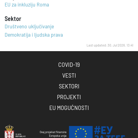
EU za inkluziju Roma
Sektor
Društveno uključivanje
Demokratija i ljudska prava
Last updated: 30. Jul 2026. 13:41
COVID-19
VESTI
SEKTORI
PROJEKTI
EU MOGUĆNOSTI
Ovaj projekat finansira
Evropska unija