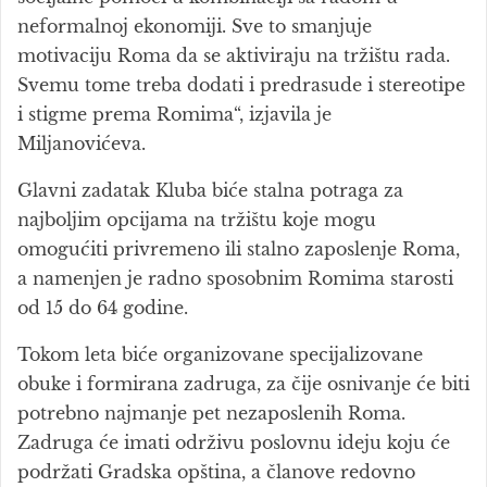
neformalnoj ekonomiji. Sve to smanjuje
motivaciju Roma da se aktiviraju na tržištu rada.
Svemu tome treba dodati i predrasude i stereotipe
i stigme prema Romima“, izjavila je
Miljanovićeva.
Glavni zadatak Kluba biće stalna potraga za
najboljim opcijama na tržištu koje mogu
omogućiti privremeno ili stalno zaposlenje Roma,
a namenjen je radno sposobnim Romima starosti
od 15 do 64 godine.
Tokom leta biće organizovane specijalizovane
obuke i formirana zadruga, za čije osnivanje će biti
potrebno najmanje pet nezaposlenih Roma.
Zadruga će imati održivu poslovnu ideju koju će
podržati Gradska opština, a članove redovno