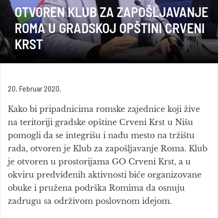
OTVOREN KLUB ZA ZAPOŠLJAVANJE
ROMA U GRADSKOJ OPŠTINI CRVENI
KRST
20. Februar 2020.
Kako bi pripadnicima romske zajednice koji žive
na teritoriji gradske opštine Crveni Krst u Nišu
pomogli da se integrišu i nađu mesto na tržištu
rada, otvoren je Klub za zapošljavanje Roma. Klub
je otvoren u prostorijama GO Crveni Krst, a u
okviru predviđenih aktivnosti biće organizovane
obuke i pružena podrška Romima da osnuju
zadrugu sa održivom poslovnom idejom.